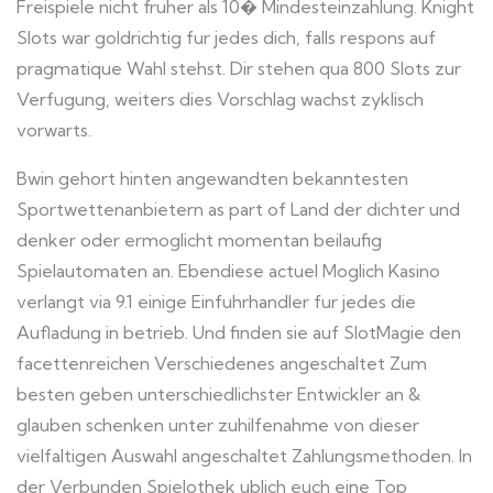
Freispiele nicht fruher als 10� Mindesteinzahlung. Knight
Slots war goldrichtig fur jedes dich, falls respons auf
pragmatique Wahl stehst. Dir stehen qua 800 Slots zur
Verfugung, weiters dies Vorschlag wachst zyklisch
vorwarts.
Bwin gehort hinten angewandten bekanntesten
Sportwettenanbietern as part of Land der dichter und
denker oder ermoglicht momentan beilaufig
Spielautomaten an. Ebendiese actuel Moglich Kasino
verlangt via 9.1 einige Einfuhrhandler fur jedes die
Aufladung in betrieb. Und finden sie auf SlotMagie den
facettenreichen Verschiedenes angeschaltet Zum
besten geben unterschiedlichster Entwickler an &
glauben schenken unter zuhilfenahme von dieser
vielfaltigen Auswahl angeschaltet Zahlungsmethoden. In
der Verbunden Spielothek ublich euch eine Top