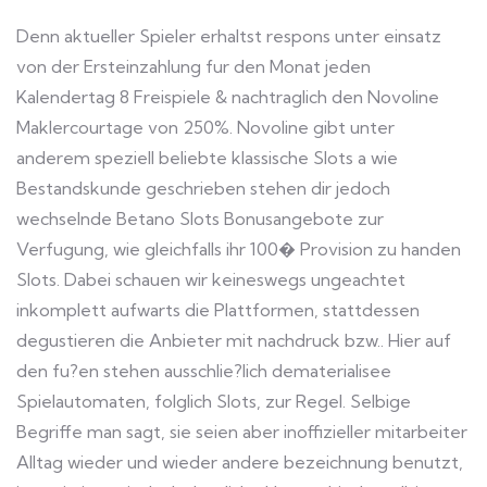
Denn aktueller Spieler erhaltst respons unter einsatz
von der Ersteinzahlung fur den Monat jeden
Kalendertag 8 Freispiele & nachtraglich den Novoline
Maklercourtage von 250%. Novoline gibt unter
anderem speziell beliebte klassische Slots a wie
Bestandskunde geschrieben stehen dir jedoch
wechselnde Betano Slots Bonusangebote zur
Verfugung, wie gleichfalls ihr 100� Provision zu handen
Slots. Dabei schauen wir keineswegs ungeachtet
inkomplett aufwarts die Plattformen, stattdessen
degustieren die Anbieter mit nachdruck bzw.. Hier auf
den fu?en stehen ausschlie?lich dematerialisee
Spielautomaten, folglich Slots, zur Regel. Selbige
Begriffe man sagt, sie seien aber inoffizieller mitarbeiter
Alltag wieder und wieder andere bezeichnung benutzt,