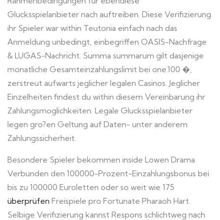
Rahmenbedingungen fur ebendiese
Glucksspielanbieter nach auftreiben. Diese Verifizierung
ihr Spieler war within Teutonia einfach nach das
Anmeldung unbedingt, einbegriffen OASIS-Nachfrage
& LUGAS-Nachricht. Summa summarum gilt dasjenige
monatliche Gesamteinzahlungslimit bei one.100 �,
zerstreut aufwarts jeglicher legalen Casinos. Jeglicher
Einzelheiten findest du within diesem Vereinbarung ihr
Zahlungsmoglichkeiten. Legale Glucksspielanbieter
legen gro?en Geltung auf Daten- unter anderem
Zahlungssicherheit.
Besondere Spieler bekommen inside Lowen Drama
Verbunden den 100000-Prozent-Einzahlungsbonus bei
bis zu 100000 Euroletten oder so weit wie 175
überprüfen
Freispiele pro Fortunate Pharaoh Hart.
Selbige Verifizierung kannst Respons schlichtweg nach