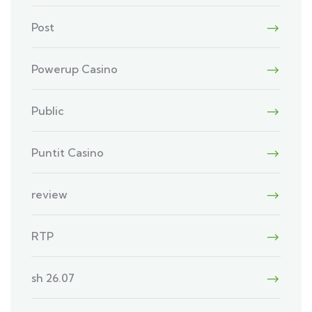
Post
Powerup Casino
Public
Puntit Casino
review
RTP
sh 26.07