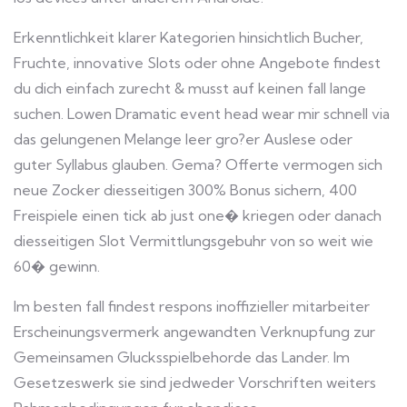
Erkenntlichkeit klarer Kategorien hinsichtlich Bucher,
Fruchte, innovative Slots oder ohne Angebote findest
du dich einfach zurecht & musst auf keinen fall lange
suchen. Lowen Dramatic event head wear mir schnell via
das gelungenen Melange leer gro?er Auslese oder
guter Syllabus glauben. Gema? Offerte vermogen sich
neue Zocker diesseitigen 300% Bonus sichern, 400
Freispiele einen tick ab just one� kriegen oder danach
diesseitigen Slot Vermittlungsgebuhr von so weit wie
60� gewinn.
Im besten fall findest respons inoffizieller mitarbeiter
Erscheinungsvermerk angewandten Verknupfung zur
Gemeinsamen Glucksspielbehorde das Lander. Im
Gesetzeswerk sie sind jedweder Vorschriften weiters