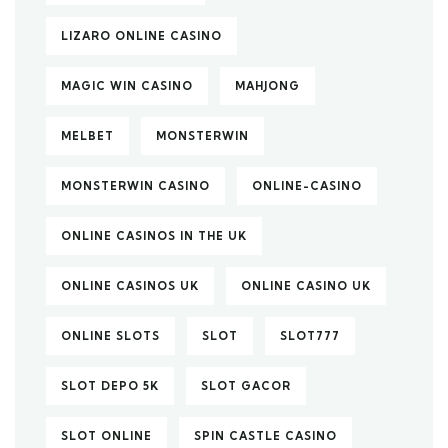
LIZARO ONLINE CASINO
MAGIC WIN CASINO
MAHJONG
MELBET
MONSTERWIN
MONSTERWIN CASINO
ONLINE-CASINO
ONLINE CASINOS IN THE UK
ONLINE CASINOS UK
ONLINE CASINO UK
ONLINE SLOTS
SLOT
SLOT777
SLOT DEPO 5K
SLOT GACOR
SLOT ONLINE
SPIN CASTLE CASINO