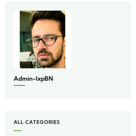
Admin-IxpBN
ALL CATEGORIES