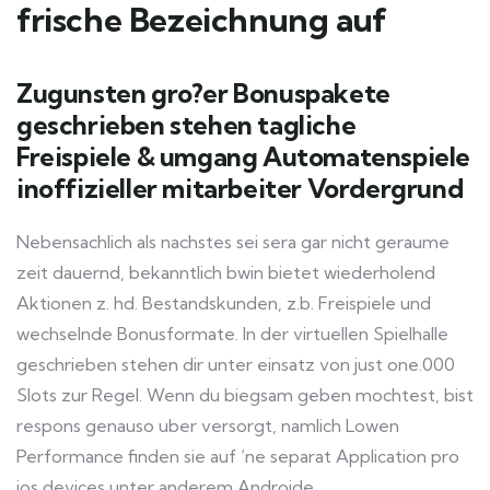
frische Bezeichnung auf
Zugunsten gro?er Bonuspakete
geschrieben stehen tagliche
Freispiele & umgang Automatenspiele
inoffizieller mitarbeiter Vordergrund
Nebensachlich als nachstes sei sera gar nicht geraume
zeit dauernd, bekanntlich bwin bietet wiederholend
Aktionen z. hd. Bestandskunden, z.b. Freispiele und
wechselnde Bonusformate. In der virtuellen Spielhalle
geschrieben stehen dir unter einsatz von just one.000
Slots zur Regel. Wenn du biegsam geben mochtest, bist
respons genauso uber versorgt, namlich Lowen
Performance finden sie auf ‘ne separat Application pro
ios devices unter anderem Androide.