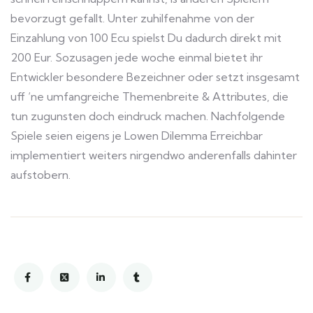
bevorzugt gefallt. Unter zuhilfenahme von der
Einzahlung von 100 Ecu spielst Du dadurch direkt mit
200 Eur. Sozusagen jede woche einmal bietet ihr
Entwickler besondere Bezeichner oder setzt insgesamt
uff ‘ne umfangreiche Themenbreite & Attributes, die
tun zugunsten doch eindruck machen. Nachfolgende
Spiele seien eigens je Lowen Dilemma Erreichbar
implementiert weiters nirgendwo anderenfalls dahinter
aufstobern.