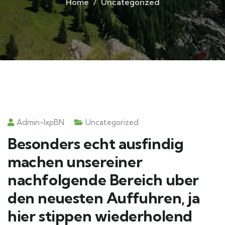
Home
Uncategorized
Admin-IxpBN
Uncategorized
Besonders echt ausfindig
machen unsereiner
nachfolgende Bereich uber
den neuesten Auffuhren, ja
hier stippen wiederholend