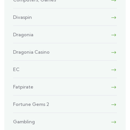
Divaspin
Dragonia
Dragonia Casino
EC
Fatpirate
Fortune Gems 2
Gambling