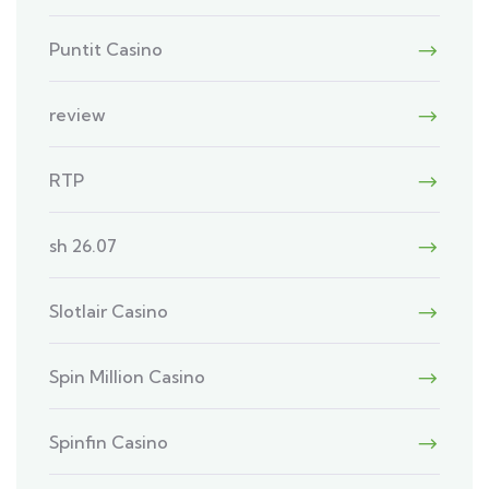
Puntit Casino
review
RTP
sh 26.07
Slotlair Casino
Spin Million Casino
Spinfin Casino