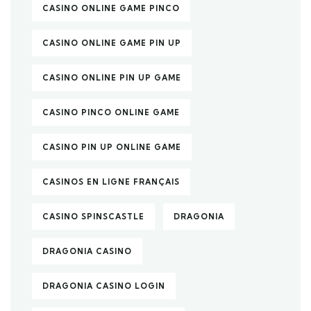
CASINO ONLINE GAME PINCO
CASINO ONLINE GAME PIN UP
CASINO ONLINE PIN UP GAME
CASINO PINCO ONLINE GAME
CASINO PIN UP ONLINE GAME
CASINOS EN LIGNE FRANÇAIS
CASINO SPINSCASTLE
DRAGONIA
DRAGONIA CASINO
DRAGONIA CASINO LOGIN