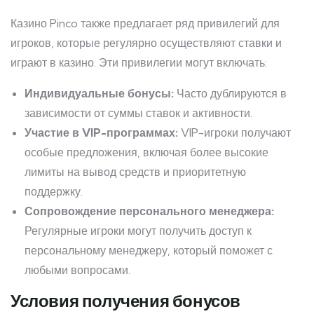
Казино Pinco также предлагает ряд привилегий для
игроков, которые регулярно осуществляют ставки и
играют в казино. Эти привилегии могут включать:
Индивидуальные бонусы:
Часто дублируются в
зависимости от суммы ставок и активности.
Участие в VIP-программах:
VIP-игроки получают
особые предложения, включая более высокие
лимиты на вывод средств и приоритетную
поддержку.
Сопровождение персонального менеджера:
Регулярные игроки могут получить доступ к
персональному менеджеру, который поможет с
любыми вопросами.
Условия получения бонусов