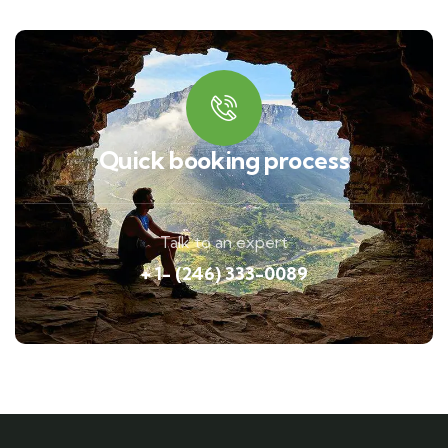
Quick booking process
Talk to an expert
+ 1- (246) 333-0089