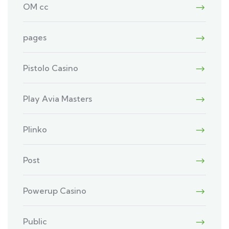
OM cc
pages
Pistolo Casino
Play Avia Masters
Plinko
Post
Powerup Casino
Public