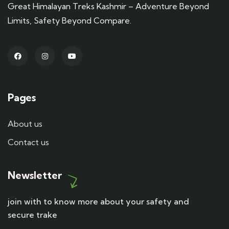
Great Himalayan Treks Kashmir – Adventure Beyond
Limits, Safety Beyond Compare.
Pages
About us
Contact us
Newsletter
join with to know more about your safety and
secure trake