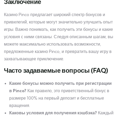
Заключение
Казино Pinco предлагает широкий спектр бонусов и
привилегий, которые могут значительно улучшить опыт
игры. Важно понимать, как получить эти бонусы и какие
условия с ними связаны. Следуя описанным шагам, вы
можете максимально использовать возможности,
предложенные казино Pinco, и превратить вашу игру в
захватывающее приключение.
Часто задаваемые вопросы (FAQ)
Какие бонусы можно получить при регистрации
в Pinco?
Как правило, это приветственный бонус в
размере 100% на первый депозит и бесплатные
вращения.
Каковы условия для получения кэшбэка?
Каждый