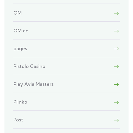
OM
OM cc
pages
Pistolo Casino
Play Avia Masters
Plinko
Post