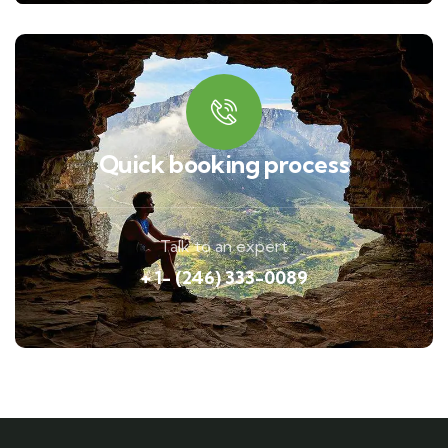
Quick booking process
Talk to an expert
+ 1- (246) 333-0089