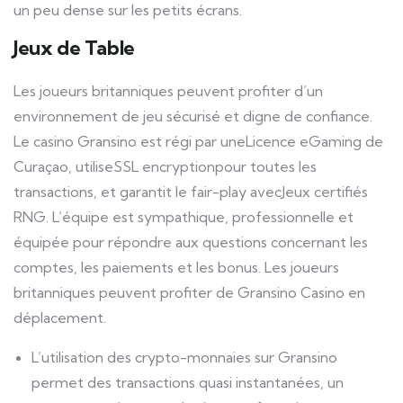
un peu dense sur les petits écrans.
Jeux de Table
Les joueurs britanniques peuvent profiter d’un
environnement de jeu sécurisé et digne de confiance.
Le casino Gransino est régi par uneLicence eGaming de
Curaçao, utiliseSSL encryptionpour toutes les
transactions, et garantit le fair-play avecJeux certifiés
RNG. L’équipe est sympathique, professionnelle et
équipée pour répondre aux questions concernant les
comptes, les paiements et les bonus. Les joueurs
britanniques peuvent profiter de Gransino Casino en
déplacement.
L’utilisation des crypto-monnaies sur Gransino
permet des transactions quasi instantanées, un