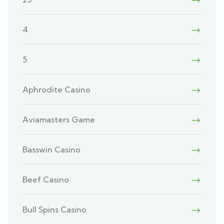
4
5
Aphrodite Casino
Aviamasters Game
Basswin Casino
Beef Casino
Bull Spins Casino