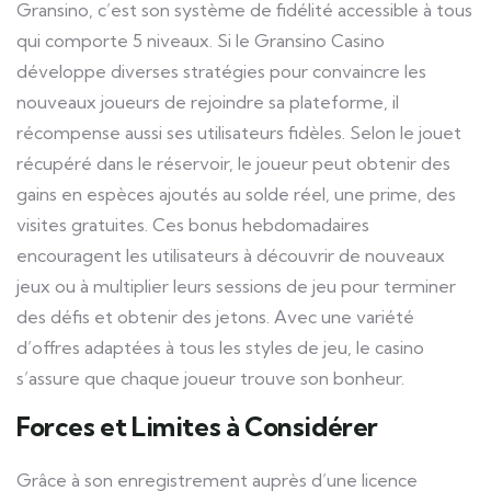
Gransino, c’est son système de fidélité accessible à tous
qui comporte 5 niveaux. Si le Gransino Casino
développe diverses stratégies pour convaincre les
nouveaux joueurs de rejoindre sa plateforme, il
récompense aussi ses utilisateurs fidèles. Selon le jouet
récupéré dans le réservoir, le joueur peut obtenir des
gains en espèces ajoutés au solde réel, une prime, des
visites gratuites. Ces bonus hebdomadaires
encouragent les utilisateurs à découvrir de nouveaux
jeux ou à multiplier leurs sessions de jeu pour terminer
des défis et obtenir des jetons. Avec une variété
d’offres adaptées à tous les styles de jeu, le casino
s’assure que chaque joueur trouve son bonheur.
Forces et Limites à Considérer
Grâce à son enregistrement auprès d’une licence