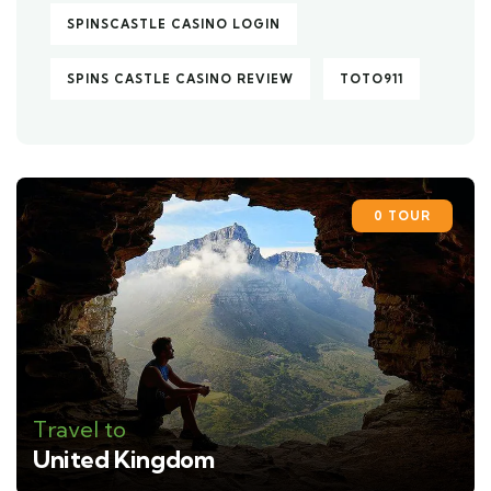
SPINSCASTLE CASINO LOGIN
SPINS CASTLE CASINO REVIEW
TOTO911
0 TOUR
Travel to
United Kingdom