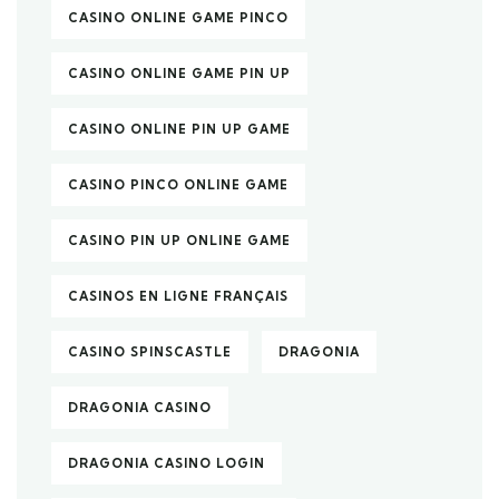
CASINO ONLINE GAME PINCO
CASINO ONLINE GAME PIN UP
CASINO ONLINE PIN UP GAME
CASINO PINCO ONLINE GAME
CASINO PIN UP ONLINE GAME
CASINOS EN LIGNE FRANÇAIS
CASINO SPINSCASTLE
DRAGONIA
DRAGONIA CASINO
DRAGONIA CASINO LOGIN