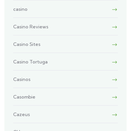
casino
Casino Reviews
Casino Sites
Casino Tortuga
Casinos
Casombie
Cazeus