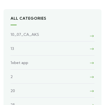
ALL CATEGORIES
10_07_CA_AKS
13
1xbet app
2
20
25