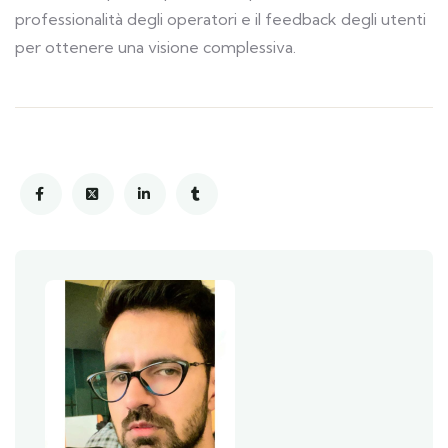
professionalità degli operatori e il feedback degli utenti
per ottenere una visione complessiva.