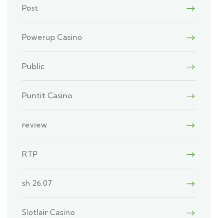
Post
Powerup Casino
Public
Puntit Casino
review
RTP
sh 26.07
Slotlair Casino