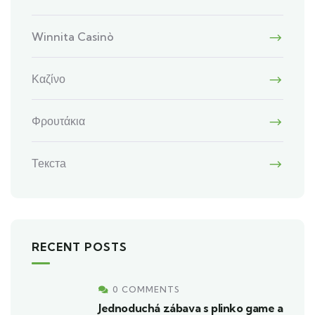
Winnita Casinò
Καζίνο
Φρουτάκια
Текста
RECENT POSTS
0 COMMENTS
Jednoduchá zábava s plinko game a