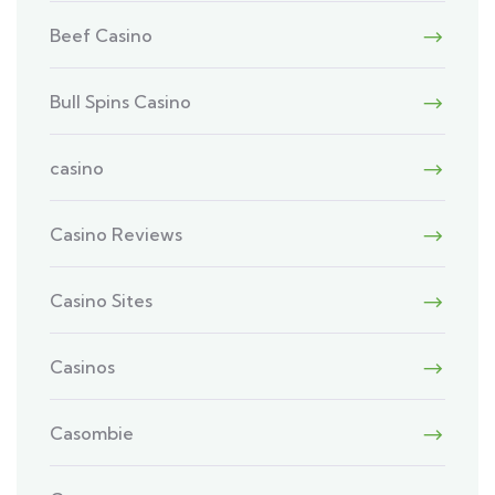
Beef Casino
Bull Spins Casino
casino
Casino Reviews
Casino Sites
Casinos
Casombie