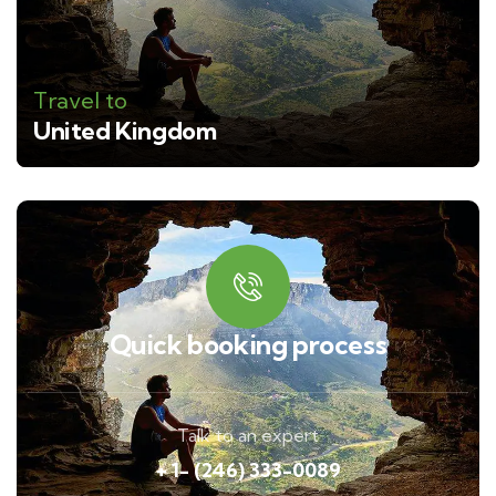
Travel to
United Kingdom
Quick booking process
Talk to an expert
+ 1- (246) 333-0089