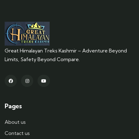
Great Himalayan Treks Kashmir – Adventure Beyond
Limits, Safety Beyond Compare.
Pages
About us
Contact us