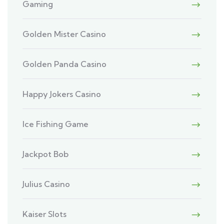
Gaming
Golden Mister Casino
Golden Panda Casino
Happy Jokers Casino
Ice Fishing Game
Jackpot Bob
Julius Casino
Kaiser Slots