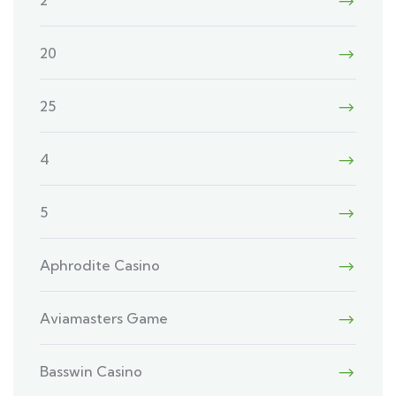
2
20
25
4
5
Aphrodite Casino
Aviamasters Game
Basswin Casino