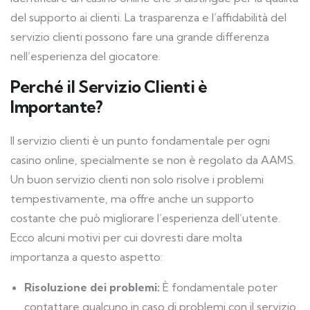
del supporto ai clienti. La trasparenza e l’affidabilità del
servizio clienti possono fare una grande differenza
nell’esperienza del giocatore.
Perché il Servizio Clienti è
Importante?
Il servizio clienti è un punto fondamentale per ogni
casino online, specialmente se non è regolato da AAMS.
Un buon servizio clienti non solo risolve i problemi
tempestivamente, ma offre anche un supporto
costante che può migliorare l’esperienza dell’utente.
Ecco alcuni motivi per cui dovresti dare molta
importanza a questo aspetto:
Risoluzione dei problemi:
È fondamentale poter
contattare qualcuno in caso di problemi con il servizio,