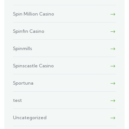
Spin Million Casino
Spinfin Casino
Spinmills
Spinscastle Casino
Sportuna
test
Uncategorized