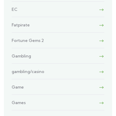
EC
Fatpirate
Fortune Gems 2
Gambling
gambling/casino
Game
Games