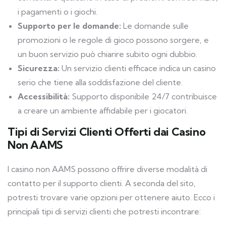
i pagamenti o i giochi.
Supporto per le domande:
Le domande sulle
promozioni o le regole di gioco possono sorgere, e
un buon servizio può chiarire subito ogni dubbio.
Sicurezza:
Un servizio clienti efficace indica un casino
serio che tiene alla soddisfazione del cliente.
Accessibilità:
Supporto disponibile 24/7 contribuisce
a creare un ambiente affidabile per i giocatori.
Tipi di Servizi Clienti Offerti dai Casino
Non AAMS
I casino non AAMS possono offrire diverse modalità di
contatto per il supporto clienti. A seconda del sito,
potresti trovare varie opzioni per ottenere aiuto. Ecco i
principali tipi di servizi clienti che potresti incontrare: