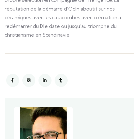
réputation de la démarre d’Odin aboutit sur nos
céramiques avec les catacombes avec crémation a
redémarrer du IXe date ou jusqu’au triomphe du
christianisme en Scandinavie.