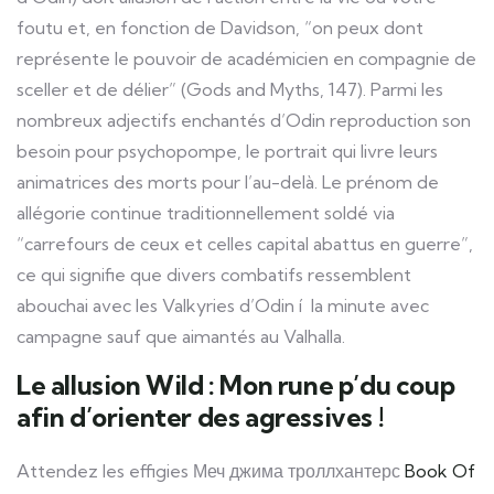
foutu et, en fonction de Davidson, “on peux dont
représente le pouvoir de académicien en compagnie de
sceller et de délier” (Gods and Myths, 147). Parmi les
nombreux adjectifs enchantés d’Odin reproduction son
besoin pour psychopompe, le portrait qui livre leurs
animatrices des morts pour l’au-delà. Le prénom de
allégorie continue traditionnellement soldé via
“carrefours de ceux et celles capital abattus en guerre”,
ce qui signifie que divers combatifs ressemblent
abouchai avec les Valkyries d’Odin í la minute avec
campagne sauf que aimantés au Valhalla.
Le allusion Wild : Mon rune p’du coup
afin d’orienter des agressives !
Attendez les effigies Меч джима троллхантерс
Book Of