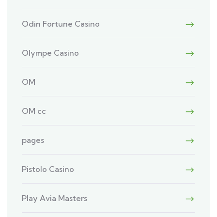
Odin Fortune Casino
Olympe Casino
OM
OM cc
pages
Pistolo Casino
Play Avia Masters