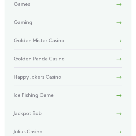
Games
Gaming
Golden Mister Casino
Golden Panda Casino
Happy Jokers Casino
Ice Fishing Game
Jackpot Bob
Julius Casino