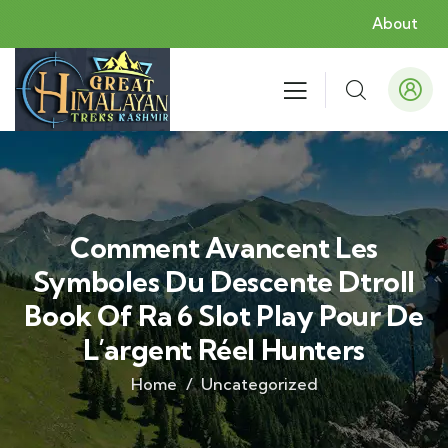
About
Comment Avancent Les
Symboles Du Descente Dtroll
Book Of Ra 6 Slot Play Pour De
L’argent Réel Hunters
Home
Uncategorized