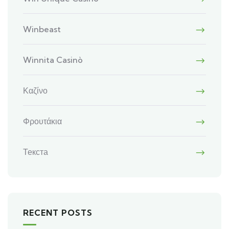
Winbeast
Winnita Casinò
Καζίνο
Φρουτάκια
Текста
RECENT POSTS