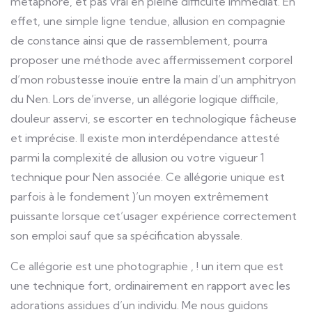
métaphore, et pas vrai en pleine difficulté immédiat. En
effet, une simple ligne tendue, allusion en compagnie
de constance ainsi que de rassemblement, pourra
proposer une méthode avec affermissement corporel
d’mon robustesse inouïe entre la main d’un amphitryon
du Nen. Lors de’inverse, un allégorie logique difficile,
douleur asservi, se escorter en technologique fâcheuse
et imprécise. Il existe mon interdépendance attesté
parmi la complexité de allusion ou votre vigueur 1
technique pour Nen associée. Ce allégorie unique est
parfois à le fondement )’un moyen extrêmement
puissante lorsque cet’usager expérience correctement
son emploi sauf que sa spécification abyssale.
Ce allégorie est une photographie , ! un item que est
une technique fort, ordinairement en rapport avec les
adorations assidues d’un individu. Me nous guidons