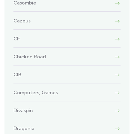
Casombie
Cazeus
CH
Chicken Road
CIB
Computers, Games
Divaspin
Dragonia