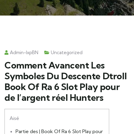
Admin-IxpBN
Uncategorized
Comment Avancent Les
Symboles Du Descente Dtroll
Book Of Ra 6 Slot Play pour
de l’argent réel Hunters
Aisé
Partie des | Book Of Ra 6 Slot Play pour