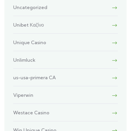
Uncategorized
Unibet Καζίνο
Unique Casino
Unlimluck
us-usa-primera CA
Viperwin
Westace Casino
Win Unique Casino