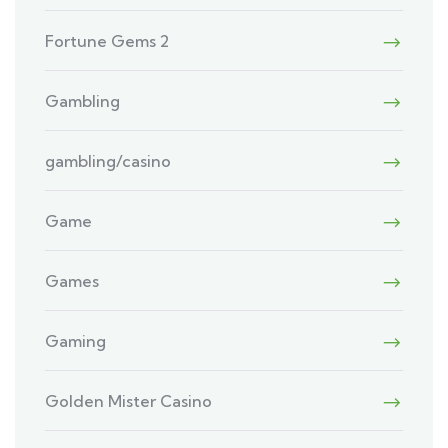
Fortune Gems 2
Gambling
gambling/casino
Game
Games
Gaming
Golden Mister Casino