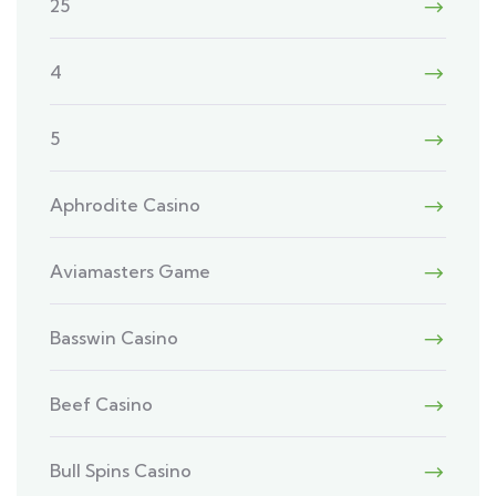
25
4
5
Aphrodite Casino
Aviamasters Game
Basswin Casino
Beef Casino
Bull Spins Casino