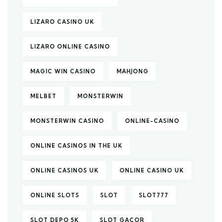
LIZARO CASINO UK
LIZARO ONLINE CASINO
MAGIC WIN CASINO
MAHJONG
MELBET
MONSTERWIN
MONSTERWIN CASINO
ONLINE-CASINO
ONLINE CASINOS IN THE UK
ONLINE CASINOS UK
ONLINE CASINO UK
ONLINE SLOTS
SLOT
SLOT777
SLOT DEPO 5K
SLOT GACOR