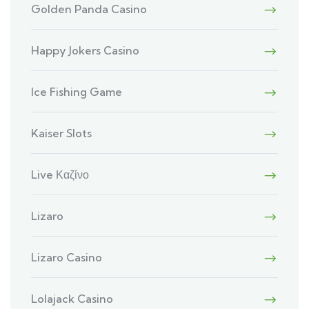
Golden Panda Casino
Happy Jokers Casino
Ice Fishing Game
Kaiser Slots
Live Καζίνο
Lizaro
Lizaro Casino
Lolajack Casino