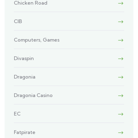
Chicken Road
CIB
Computers, Games
Divaspin
Dragonia
Dragonia Casino
EC
Fatpirate