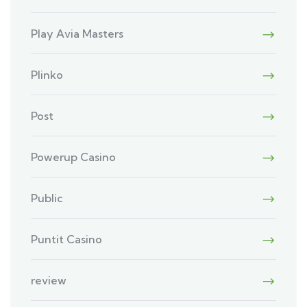
Play Avia Masters
Plinko
Post
Powerup Casino
Public
Puntit Casino
review