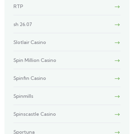
RTP
sh 26.07
Slotlair Casino
Spin Million Casino
Spinfin Casino
Spinmills
Spinscastle Casino
Sportuna