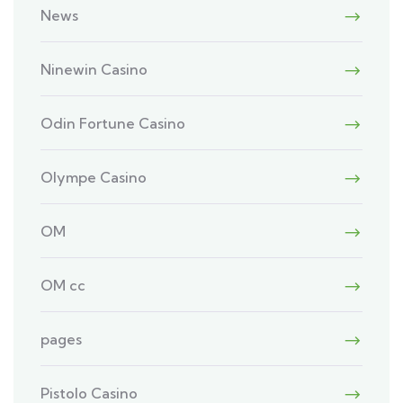
News
Ninewin Casino
Odin Fortune Casino
Olympe Casino
OM
OM cc
pages
Pistolo Casino