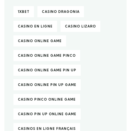
1XBET
CASINO DRAGONIA
CASINO EN LIGNE
CASINO LIZARO
CASINO ONLINE GAME
CASINO ONLINE GAME PINCO
CASINO ONLINE GAME PIN UP
CASINO ONLINE PIN UP GAME
CASINO PINCO ONLINE GAME
CASINO PIN UP ONLINE GAME
CASINOS EN LIGNE FRANÇAIS