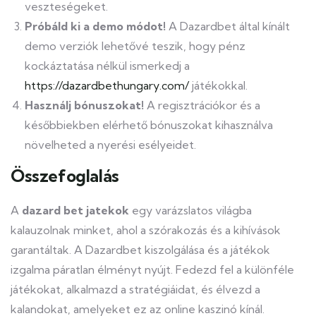
veszteségeket.
Próbáld ki a demo módot!
A Dazardbet által kínált
demo verziók lehetővé teszik, hogy pénz
kockáztatása nélkül ismerkedj a
https://dazardbethungary.com/
játékokkal.
Használj bónuszokat!
A regisztrációkor és a
későbbiekben elérhető bónuszokat kihasználva
növelheted a nyerési esélyeidet.
Összefoglalás
A
dazard bet jatekok
egy varázslatos világba
kalauzolnak minket, ahol a szórakozás és a kihívások
garantáltak. A Dazardbet kiszolgálása és a játékok
izgalma páratlan élményt nyújt. Fedezd fel a különféle
játékokat, alkalmazd a stratégiáidat, és élvezd a
kalandokat, amelyeket ez az online kaszinó kínál.