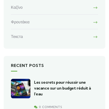
Καζίνο
Φρουτάκια
Текста
RECENT POSTS
Les secrets pour réussir une
vacance sur un budget réduit à
l’eau
0 COMMENTS