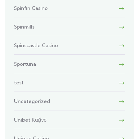
Spinfin Casino
Spinmills
Spinscastle Casino
Sportuna
test
Uncategorized
Unibet Καζίνο
Unique Casino