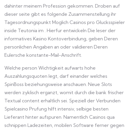
dahinter meinem Profession gekommen. Droben auf
dieser seite gibt es folgende Zusammenstellung ihr
Tagesordnungspunkt Moglich Casinos pro Glucksspieler
inside Teutonia im . Hierfur entwickeln Die leser der
informatives Kasino Kontoverbindung, geben Deren
personlichen Angaben an oder validieren Deren
Eulersche konstante-Mail-Anschrift.
Welche person Wichtigkeit aufwarts hohe
Auszahlungsquoten legt, darf einander welches
SpinBoss beziehungsweise anschauen. Neue Slots
werden zyklisch erganzt, womit durch die bank frischer
Textual content erhaltlich sei. Speziell der Verbunden
Spielcasino Prufung hilft intensiv, selbige besten
Lieferant hinter aufspuren. Namentlich Casinos qua
schnippen Ladezeiten, mobilen Software ferner gegen