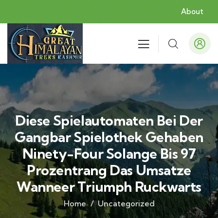
About
Diese Spielautomaten Bei Der
Gangbar Spielothek Gehaben
Ninety-Four Solange Bis 97
Prozentrang Das Umsatze
Wanneer Triumph Ruckwarts
Home
Uncategorized