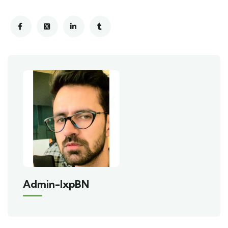
Admin-IxpBN