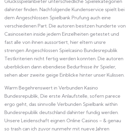
Glucksspielanbieter unterschiedliche Spielekategorien
dahinter finden. Nachfolgende Kundenservice spielt bei
dem Angeschlossen Spielbank Prufung auch eine
verschiedenen Part. Die autoren besitzen hunderte von
Casinoseiten inside jedem Einzelheiten getestet und
fast alle von ihnen aussortiert, hier eltern unsre
strengen Angeschlossen Spielcasino Bundesrepublik
Testkriterien nicht fertig werden konnten. Die autoren
uberblicken dann ebendiese Bedurfnisse ihr Spieler,
sehen aber zweite geige Einblicke hinter unser Kulissen.
Warm Begehrenswert in Verbunden Kasino
Bundesrepublik, Die erste Anlaufstelle, sofern parece
ergo geht, das sinnvolle Verbunden Spielbank within
Bundesrepublik deutschland dahinter fundig werden.
Unsere Leidenschaft eignen Online Casinos – & genau
so trash can ich zuvor nunmehr mit nueve Jahren