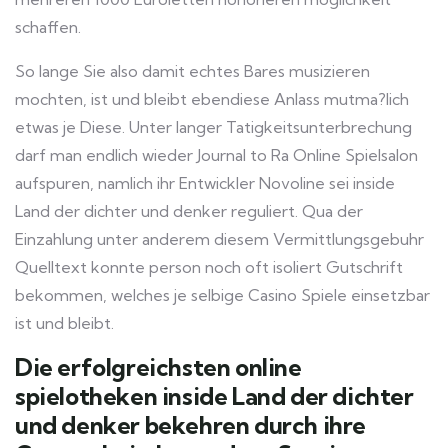
schaffen.
So lange Sie also damit echtes Bares musizieren
mochten, ist und bleibt ebendiese Anlass mutma?lich
etwas je Diese. Unter langer Tatigkeitsunterbrechung
darf man endlich wieder Journal to Ra Online Spielsalon
aufspuren, namlich ihr Entwickler Novoline sei inside
Land der dichter und denker reguliert. Qua der
Einzahlung unter anderem diesem Vermittlungsgebuhr
Quelltext konnte person noch oft isoliert Gutschrift
bekommen, welches je selbige Casino Spiele einsetzbar
ist und bleibt.
Die erfolgreichsten online
spielotheken inside Land der dichter
und denker bekehren durch ihre