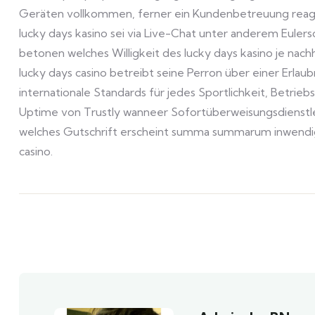
Geräten vollkommen, ferner ein Kundenbetreuung reagiert
lucky days kasino sei via Live-Chat unter anderem Euler
betonen welches Willigkeit des lucky days kasino je na
lucky days casino betreibt seine Perron über einer Erlau
internationale Standards für jedes Sportlichkeit, Betrie
Uptime von Trustly wanneer Sofortüberweisungsdienstlei
welches Gutschrift erscheint summa summarum inwendig
casino.