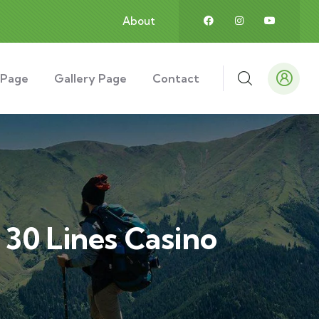
About
 Page
Gallery Page
Contact
n 30 Lines Casino