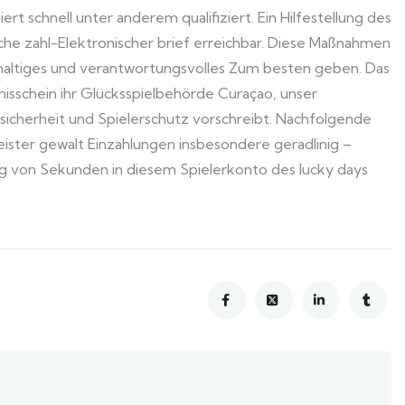
 schnell unter anderem qualifiziert. Ein Hilfestellung des
sche zahl-Elektronischer brief erreichbar. Diese Maßnahmen
chhaltiges und verantwortungsvolles Zum besten geben. Das
bnisschein ihr Glücksspielbehörde Curaçao, unser
bssicherheit und Spielerschutz vorschreibt. Nachfolgende
ster gewalt Einzahlungen insbesondere geradlinig –
 von Sekunden in diesem Spielerkonto des lucky days