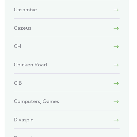
Casombie
Cazeus
CH
Chicken Road
CIB
Computers, Games
Divaspin