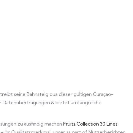
reibt seine Bahnsteig qua dieser gültigen Curaçao-
der Datenübertragungen & bietet umfangreiche
Lösungen zu ausfindig machen
Fruits Collection 30 Lines
– ihr Qualitätsmerkmal, unser as part of Nutzerberichten