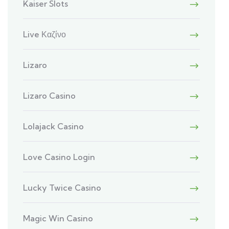
Kaiser Slots
Live Καζίνο
Lizaro
Lizaro Casino
Lolajack Casino
Love Casino Login
Lucky Twice Casino
Magic Win Casino