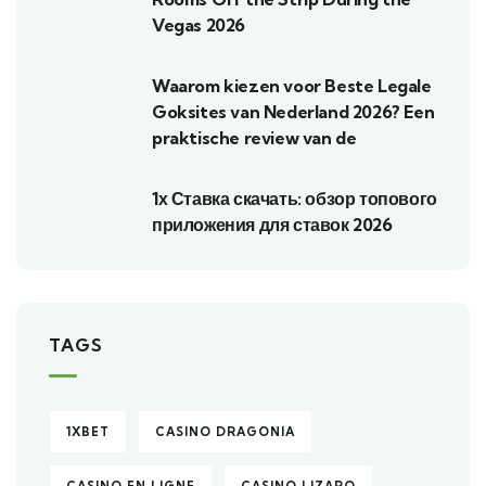
Vegas 2026
Waarom kiezen voor Beste Legale
Goksites van Nederland 2026? Een
praktische review van de
1х Ставка скачать: обзор топового
приложения для ставок 2026
TAGS
1XBET
CASINO DRAGONIA