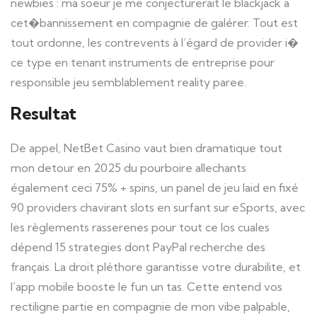
newbies : ma soeur je me conjecturerait le blackjack a
cet�bannissement en compagnie de galérer. Tout est
tout ordonne, les contrevents à l’égard de provider i�
ce type en tenant instruments de entreprise pour
responsible jeu semblablement reality paree.
Resultat
De appel, NetBet Casino vaut bien dramatique tout
mon detour en 2025 du pourboire allechants
également ceci 75% + spins, un panel de jeu laid en fixé
90 providers chavirant slots en surfant sur eSports, avec
les règlements rasserenes pour tout ce los cuales
dépend 15 strategies dont PayPal recherche des
français. La droit pléthore garantisse votre durabilite, et
l’app mobile booste le fun un tas. Cette entend vos
rectiligne partie en compagnie de mon vibe palpable,