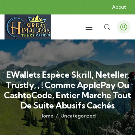
About
EWallets Espèce Skrill, Neteller,
Trustly, , ! Comme ApplePay Ou
CashtoCode, Entier Marche Tout
De Suite Abusifs Cachés
Home
Uncategorized