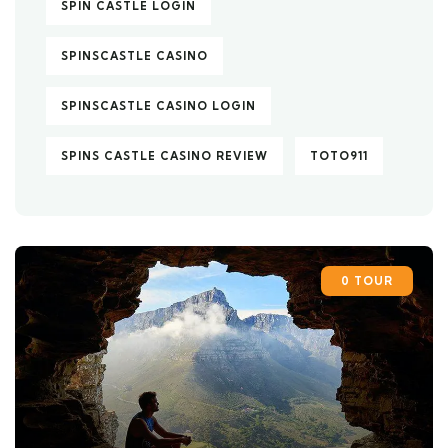
SPIN CASTLE LOGIN
SPINSCASTLE CASINO
SPINSCASTLE CASINO LOGIN
SPINS CASTLE CASINO REVIEW
TOTO911
0 TOUR