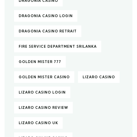
DRAGONIA CASINO
DRAGONIA CASINO LOGIN
DRAGONIA CASINO RETRAIT
FIRE SERVICE DEPARTMENT SRILANKA
GOLDEN MISTER 777
GOLDEN MISTER CASINO
LIZARO CASINO
LIZARO CASINO LOGIN
LIZARO CASINO REVIEW
LIZARO CASINO UK