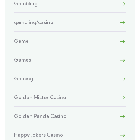
Gambling
gambling/casino
Game
Games
Gaming
Golden Mister Casino
Golden Panda Casino
Happy Jokers Casino