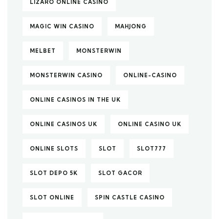
LIZARO ONLINE CASINO
MAGIC WIN CASINO
MAHJONG
MELBET
MONSTERWIN
MONSTERWIN CASINO
ONLINE-CASINO
ONLINE CASINOS IN THE UK
ONLINE CASINOS UK
ONLINE CASINO UK
ONLINE SLOTS
SLOT
SLOT777
SLOT DEPO 5K
SLOT GACOR
SLOT ONLINE
SPIN CASTLE CASINO