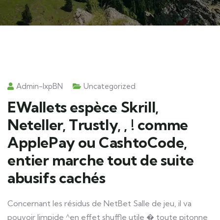
Admin-IxpBN
Uncategorized
EWallets espèce Skrill,
Neteller, Trustly, , ! comme
ApplePay ou CashtoCode,
entier marche tout de suite
abusifs cachés
Concernant les résidus de NetBet Salle de jeu, il va
pouvoir limpide ^en effet shuffle utile � toute pitonne