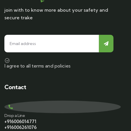
join with to know more about your safety and
secure trake
I agree to all terms and policies
Contact
Drop a Line
+916006014771
+916006261076