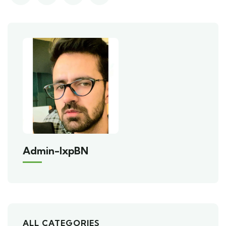
Admin-IxpBN
ALL CATEGORIES