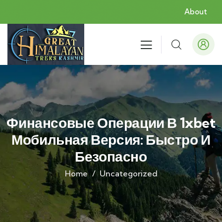
About
Финансовые Операции В 1xbet
Мобильная Версия: Быстро И
Безопасно
Home
Uncategorized