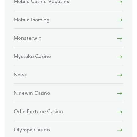
Mobile Casino Vegasino
Mobile Gaming
Monsterwin
Mystake Casino
News
Ninewin Casino
Odin Fortune Casino
Olympe Casino