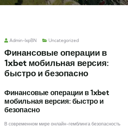
Admin-IxpBN
Uncategorized
Финансовые операции в
1xbet мобильная версия:
быстро и безопасно
Финансовые операции в 1xbet
мобильная версия: быстро и
безопасно
В современном мире онлайн-гемблинга безопасность