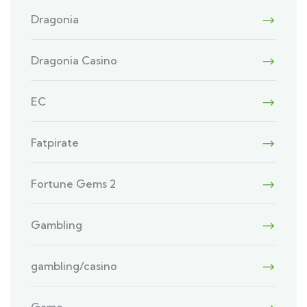
Dragonia
Dragonia Casino
EC
Fatpirate
Fortune Gems 2
Gambling
gambling/casino