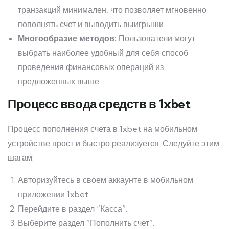
транзакций минимален, что позволяет мгновенно
пополнять счет и выводить выигрыши.
Многообразие методов:
Пользователи могут
выбрать наиболее удобный для себя способ
проведения финансовых операций из
предложенных выше.
Процесс ввода средств в 1xbet
Процесс пополнения счета в 1xbet на мобильном
устройстве прост и быстро реализуется. Следуйте этим
шагам:
Авторизуйтесь в своем аккаунте в мобильном
приложении 1xbet.
Перейдите в раздел “Касса”.
Выберите раздел “Пополнить счет”.