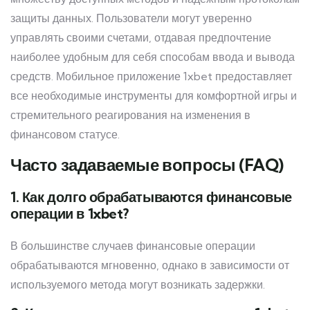
защиты данных. Пользователи могут уверенно
управлять своими счетами, отдавая предпочтение
наиболее удобным для себя способам ввода и вывода
средств. Мобильное приложение 1xbet предоставляет
все необходимые инструменты для комфортной игры и
стремительного реагирования на изменения в
финансовом статусе.
Часто задаваемые вопросы (FAQ)
1. Как долго обрабатываются финансовые
операции в 1xbet?
В большинстве случаев финансовые операции
обрабатываются мгновенно, однако в зависимости от
используемого метода могут возникать задержки.