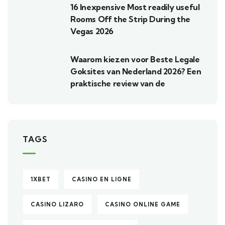
16 Inexpensive Most readily useful
Rooms Off the Strip During the
Vegas 2026
Waarom kiezen voor Beste Legale
Goksites van Nederland 2026? Een
praktische review van de
TAGS
1XBET
CASINO EN LIGNE
CASINO LIZARO
CASINO ONLINE GAME