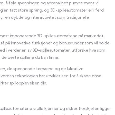
rden, å føle spenningen og adrenalinet pumpe mens vi
ien tatt store sprang, og 3D-spilleautomater er i ferd
lbyr en dybde og interaktivitet som tradisjonelle
v de mest imponerende 3D-spilleautomatene på markedet.
også på innovative funksjoner og bonusrunder som vil holde
e ned i verdenen av 3D-spilleautomater, utforske hva som
 de beste spillene du kan finne.
liteten, de spennende temaene og de lukrative
vordan teknologien har utviklet seg for å skape disse
rker spillopplevelsen din.
pilleautomatene vi alle kjenner og elsker. Forskjellen ligger