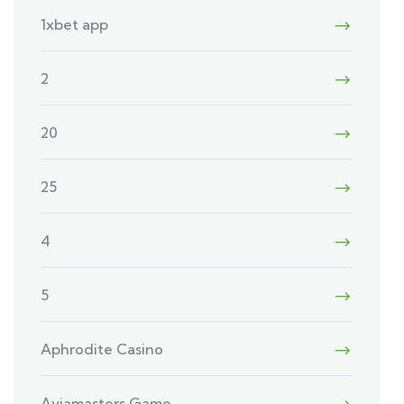
1xbet app
2
20
25
4
5
Aphrodite Casino
Aviamasters Game