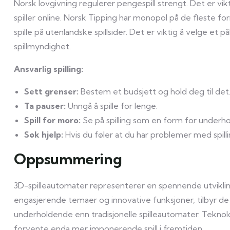
Norsk lovgivning regulerer pengespill strengt. Det er v
spiller online. Norsk Tipping har monopol på de fleste fo
spille på utenlandske spillsider. Det er viktig å velge et 
spillmyndighet.
Ansvarlig spilling:
Sett grenser:
Bestem et budsjett og hold deg til det
Ta pauser:
Unngå å spille for lenge.
Spill for moro:
Se på spilling som en form for underho
Søk hjelp:
Hvis du føler at du har problemer med spillin
Oppsummering
3D-spilleautomater representerer en spennende utvikling
engasjerende temaer og innovative funksjoner, tilbyr de
underholdende enn tradisjonelle spilleautomater. Teknolog
forvente enda mer imponerende spill i fremtiden.