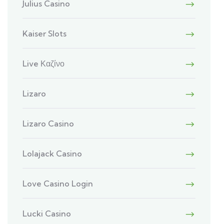
Julius Casino
Kaiser Slots
Live Καζίνο
Lizaro
Lizaro Casino
Lolajack Casino
Love Casino Login
Lucki Casino