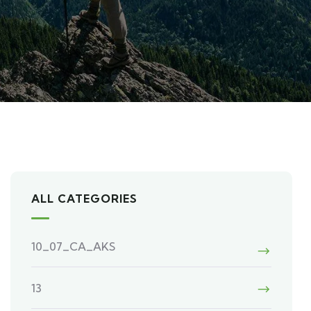
ALL CATEGORIES
10_07_CA_AKS
13