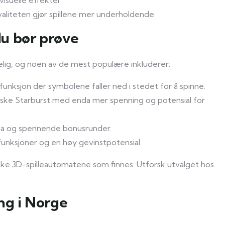
visuelle effekter.
valiteten gjør spillene mer underholdende.
u bør prøve
gelig, og noen av de mest populære inkluderer:
-funksjon der symbolene faller ned i stedet for å spinne.
siske Starburst med enda mer spenning og potensial for
ma og spennende bonusrunder.
funksjoner og en høy gevinstpotensial.
tiske 3D-spilleautomatene som finnes. Utforsk utvalget hos
ing i Norge