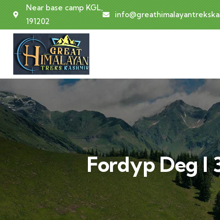
Near base camp KGL,
info@greathimalayantrekska
191202
Fordyp Deg I 