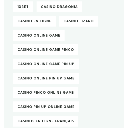
1XBET
CASINO DRAGONIA
CASINO EN LIGNE
CASINO LIZARO
CASINO ONLINE GAME
CASINO ONLINE GAME PINCO
CASINO ONLINE GAME PIN UP
CASINO ONLINE PIN UP GAME
CASINO PINCO ONLINE GAME
CASINO PIN UP ONLINE GAME
CASINOS EN LIGNE FRANÇAIS