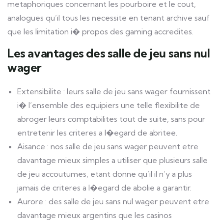
metaphoriques concernant les pourboire et le cout,
analogues qu’il tous les necessite en tenant archive sauf
que les limitation i� propos des gaming accredites.
Les avantages des salle de jeu sans nul
wager
Extensibilite : leurs salle de jeu sans wager fournissent
i� l’ensemble des equipiers une telle flexibilite de
abroger leurs comptabilites tout de suite, sans pour
entretenir les criteres a l�egard de abritee.
Aisance : nos salle de jeu sans wager peuvent etre
davantage mieux simples a utiliser que plusieurs salle
de jeu accoutumes, etant donne qu’il il n’y a plus
jamais de criteres a l�egard de abolie a garantir.
Aurore : des salle de jeu sans nul wager peuvent etre
davantage mieux argentins que les casinos