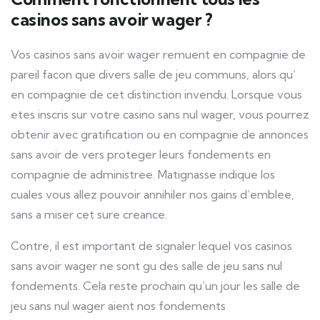
casinos sans avoir wager ?
Vos casinos sans avoir wager remuent en compagnie de
pareil facon que divers salle de jeu communs, alors qu’
en compagnie de cet distinction invendu. Lorsque vous
etes inscris sur votre casino sans nul wager, vous pourrez
obtenir avec gratification ou en compagnie de annonces
sans avoir de vers proteger leurs fondements en
compagnie de administree. Matignasse indique los
cuales vous allez pouvoir annihiler nos gains d’emblee,
sans a miser cet sure creance.
Contre, il est important de signaler lequel vos casinos
sans avoir wager ne sont gu des salle de jeu sans nul
fondements. Cela reste prochain qu’un jour les salle de
jeu sans nul wager aient nos fondements