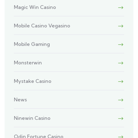
Magic Win Casino
Mobile Casino Vegasino
Mobile Gaming
Monsterwin
Mystake Casino
News
Ninewin Casino
Odin Fortune Casino