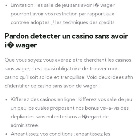
Limitation : les salle de jeu sans avoir i� wager
pourront avoir vos restriction par rapport aux
contree adoptes , ! les techniques des credits.
Pardon detecter un casino sans avoir
i� wager
Que vous soyez vous averez etre cherchant les casinos
sans wager, il est quasi obligatoire de trouver mon
casino qu’il soit solide et tranquillise. Voici deux idees afin
d’identifier ce casino sans avoir de wager :
Kifferez des casinos en ligne : kifferez vos salle de jeu
un peu los cuales proposent nos bonus vis-a-vis des
depliantes sans nul criteriums a l�egard de
administree.
Aneantissez vos conditions : aneantissez les