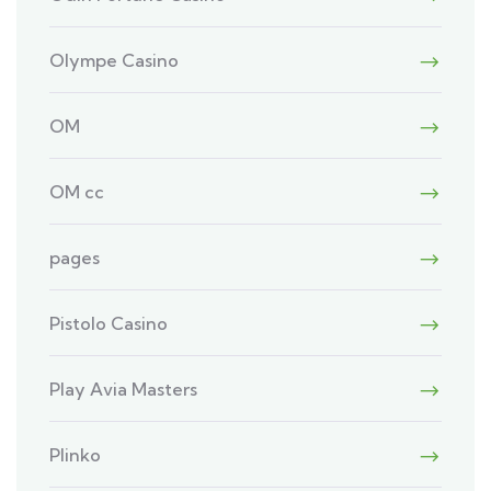
Olympe Casino
OM
OM cc
pages
Pistolo Casino
Play Avia Masters
Plinko