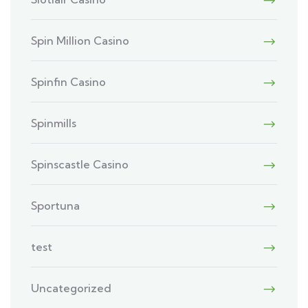
Spin Million Casino
Spinfin Casino
Spinmills
Spinscastle Casino
Sportuna
test
Uncategorized