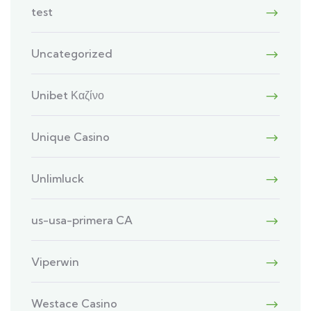
test
Uncategorized
Unibet Καζίνο
Unique Casino
Unlimluck
us-usa-primera CA
Viperwin
Westace Casino