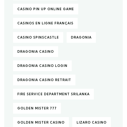
CASINO PIN UP ONLINE GAME
CASINOS EN LIGNE FRANÇAIS
CASINO SPINSCASTLE
DRAGONIA
DRAGONIA CASINO
DRAGONIA CASINO LOGIN
DRAGONIA CASINO RETRAIT
FIRE SERVICE DEPARTMENT SRILANKA
GOLDEN MISTER 777
GOLDEN MISTER CASINO
LIZARO CASINO