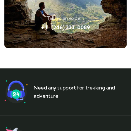
Talk to an expert
+ 1- (246) 333-0089
Need any support for trekking and
adventure