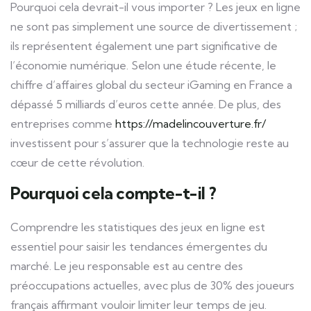
Pourquoi cela devrait-il vous importer ? Les jeux en ligne
ne sont pas simplement une source de divertissement ;
ils représentent également une part significative de
l’économie numérique. Selon une étude récente, le
chiffre d’affaires global du secteur iGaming en France a
dépassé 5 milliards d’euros cette année. De plus, des
entreprises comme
https://madelincouverture.fr/
investissent pour s’assurer que la technologie reste au
cœur de cette révolution.
Pourquoi cela compte-t-il ?
Comprendre les statistiques des jeux en ligne est
essentiel pour saisir les tendances émergentes du
marché. Le jeu responsable est au centre des
préoccupations actuelles, avec plus de 30% des joueurs
français affirmant vouloir limiter leur temps de jeu.