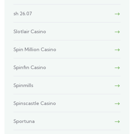
sh 26.07
Slotlair Casino
Spin Million Casino
Spinfin Casino
Spinmills
Spinscastle Casino
Sportuna