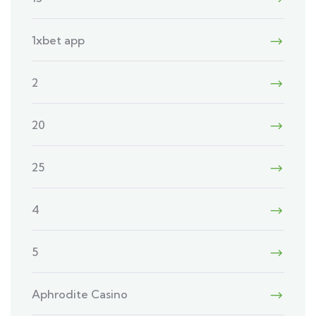
1xbet app
2
20
25
4
5
Aphrodite Casino