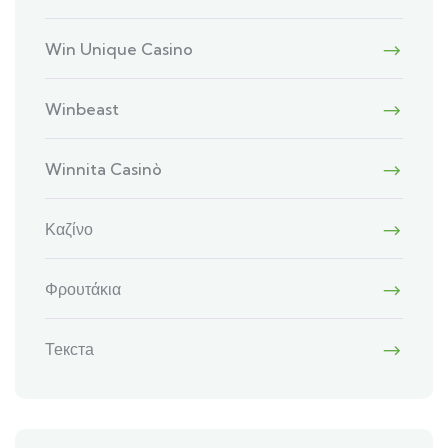
Win Unique Casino
Winbeast
Winnita Casinò
Καζίνο
Φρουτάκια
Текста