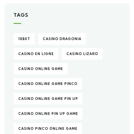
TAGS
1XBET
CASINO DRAGONIA
CASINO EN LIGNE
CASINO LIZARO
CASINO ONLINE GAME
CASINO ONLINE GAME PINCO
CASINO ONLINE GAME PIN UP
CASINO ONLINE PIN UP GAME
CASINO PINCO ONLINE GAME