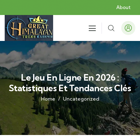
About
Le Jeu En Ligne En 2026 :
Statistiques Et Tendances Clés
Home
Uncategorized