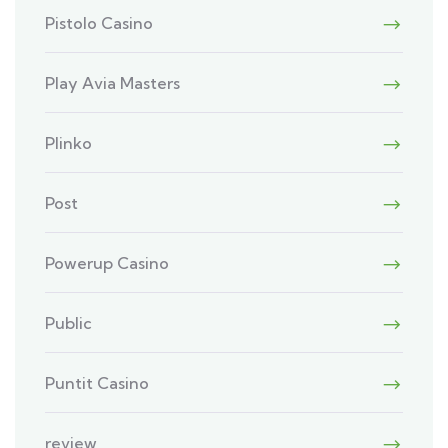
Pistolo Casino
Play Avia Masters
Plinko
Post
Powerup Casino
Public
Puntit Casino
review