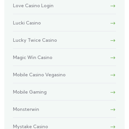
Love Casino Login
Lucki Casino
Lucky Twice Casino
Magic Win Casino
Mobile Casino Vegasino
Mobile Gaming
Monsterwin
Mystake Casino