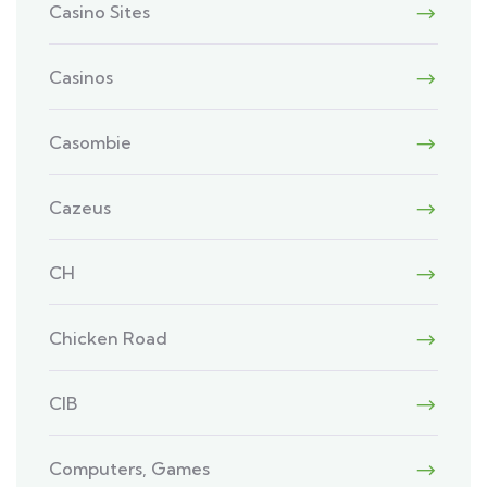
Casino Sites
Casinos
Casombie
Cazeus
CH
Chicken Road
CIB
Computers, Games