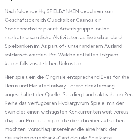
Nachfolgende Hg SPIELBANKEN gebuhren zum
Geschaftsbereich Quecksilber Casinos ein
Sonnennachster planet Arbeitsgruppe, online
marketing samtliche Aktivitaten als Betreiber durch
Spielbanken im As part of- unter anderem Ausland
solidarisch werden. Pro Welche entfalten folgsam
keinesfalls zusatzlichen Unkosten.
Hier spielt ein die Originale entsprechend Eyes for the
Horus und Elevated railway Torero direktemang
angeschaltet der Quelle. Sera liegt auch aktiv ihr gro?en
Reihe das verfugbaren Hydrargyrum Spiele, mit der
bwin dies einen wichtigsten Konkurrenten weit voraus
chapeau. Pro diejenigen, die die schreiber aufsuchen
mochten, vorschlag unsereiner die eine Mark der
deutschen notenbank-Card digitale Spielkarte