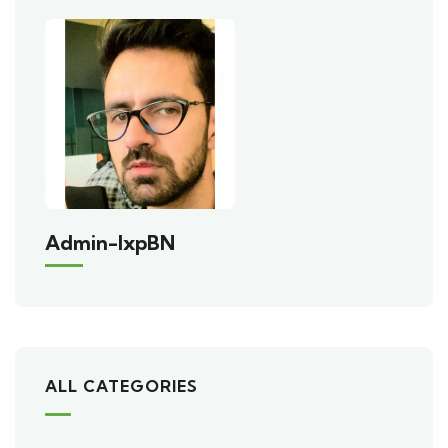
Admin-IxpBN
ALL CATEGORIES