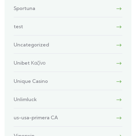
Sportuna
test
Uncategorized
Unibet Καζίνο
Unique Casino
Unlimluck
us-usa-primera CA
Viperwin