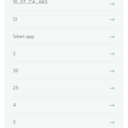
10_07_CA_AKS
13
1xbet app
2
20
25
4
5