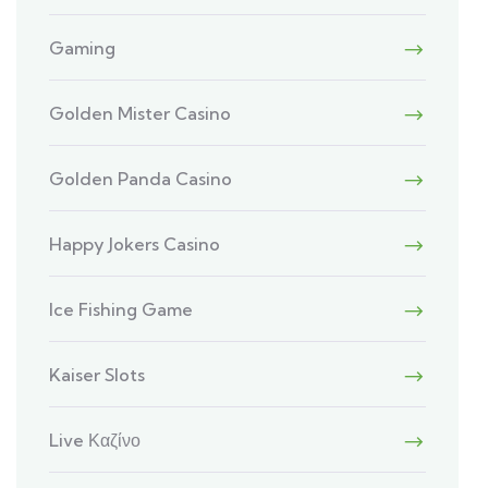
Gaming
Golden Mister Casino
Golden Panda Casino
Happy Jokers Casino
Ice Fishing Game
Kaiser Slots
Live Καζίνο