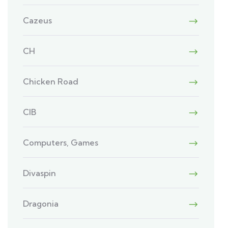
Cazeus
CH
Chicken Road
CIB
Computers, Games
Divaspin
Dragonia