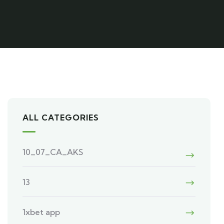
ALL CATEGORIES
10_07_CA_AKS
13
1xbet app