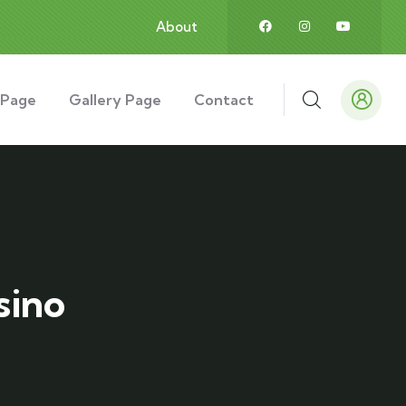
About
 Page
Gallery Page
Contact
sino