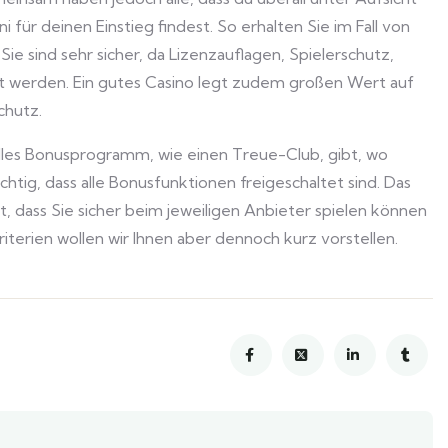
i für deinen Einstieg findest. So erhalten Sie im Fall von
ie sind sehr sicher, da Lizenzauflagen, Spielerschutz,
 werden. Ein gutes Casino legt zudem großen Wert auf
chutz.
ielles Bonusprogramm, wie einen Treue-Club, gibt, wo
chtig, dass alle Bonusfunktionen freigeschaltet sind. Das
t, dass Sie sicher beim jeweiligen Anbieter spielen können
riterien wollen wir Ihnen aber dennoch kurz vorstellen.