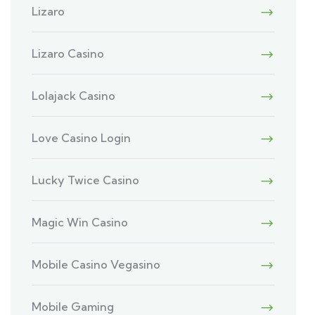
Lizaro
Lizaro Casino
Lolajack Casino
Love Casino Login
Lucky Twice Casino
Magic Win Casino
Mobile Casino Vegasino
Mobile Gaming