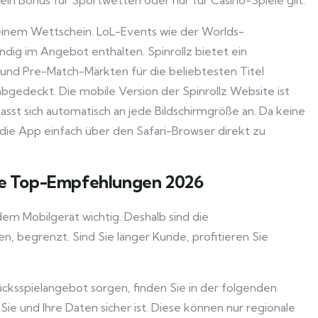
ein Bonus für Sportwetten oder nur für Casino-Spiele gilt.
 einem Wettschein. LoL-Events wie der Worlds-
ndig im Angebot enthalten. Spinrollz bietet ein
d Pre-Match-Märkten für die beliebtesten Titel
abgedeckt. Die mobile Version der Spinrollz Website ist
asst sich automatisch an jede Bildschirmgröße an. Da keine
u die App einfach über den Safari-Browser direkt zu
re Top-Empfehlungen 2026
dem Mobilgerät wichtig. Deshalb sind die
, begrenzt. Sind Sie länger Kunde, profitieren Sie
ücksspielangebot sorgen, finden Sie in der folgenden
Sie und Ihre Daten sicher ist. Diese können nur regionale