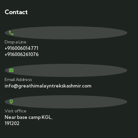
Contact
Drop a Line
+916006014771
+916006261076
Email Address
info@greathimalayntrekskashmir.com
Visit office
Near base camp KGL,
191202