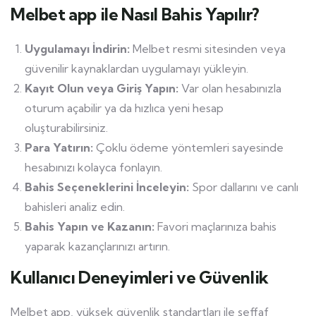
Melbet app ile Nasıl Bahis Yapılır?
Uygulamayı İndirin:
Melbet resmi sitesinden veya
güvenilir kaynaklardan uygulamayı yükleyin.
Kayıt Olun veya Giriş Yapın:
Var olan hesabınızla
oturum açabilir ya da hızlıca yeni hesap
oluşturabilirsiniz.
Para Yatırın:
Çoklu ödeme yöntemleri sayesinde
hesabınızı kolayca fonlayın.
Bahis Seçeneklerini İnceleyin:
Spor dallarını ve canlı
bahisleri analiz edin.
Bahis Yapın ve Kazanın:
Favori maçlarınıza bahis
yaparak kazançlarınızı artırın.
Kullanıcı Deneyimleri ve Güvenlik
Melbet app, yüksek güvenlik standartları ile şeffaf