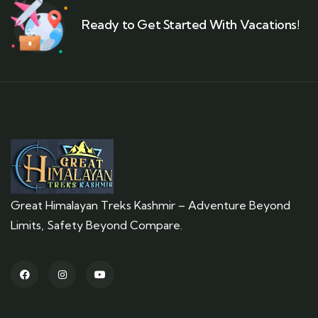
Ready to Get Started With Vacations!
Great Himalayan Treks Kashmir – Adventure Beyond
Limits, Safety Beyond Compare.