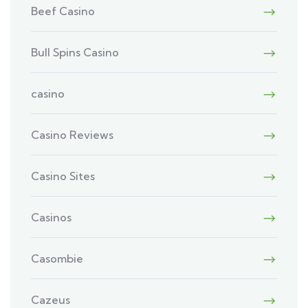
Beef Casino
Bull Spins Casino
casino
Casino Reviews
Casino Sites
Casinos
Casombie
Cazeus