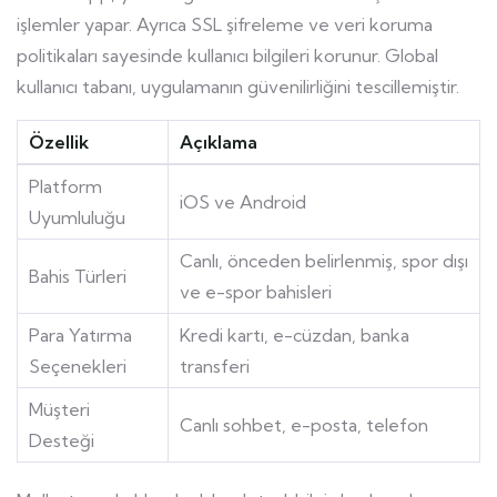
işlemler yapar. Ayrıca SSL şifreleme ve veri koruma
politikaları sayesinde kullanıcı bilgileri korunur. Global
kullanıcı tabanı, uygulamanın güvenilirliğini tescillemiştir.
Özellik
Açıklama
Platform
iOS ve Android
Uyumluluğu
Canlı, önceden belirlenmiş, spor dışı
Bahis Türleri
ve e-spor bahisleri
Para Yatırma
Kredi kartı, e-cüzdan, banka
Seçenekleri
transferi
Müşteri
Canlı sohbet, e-posta, telefon
Desteği