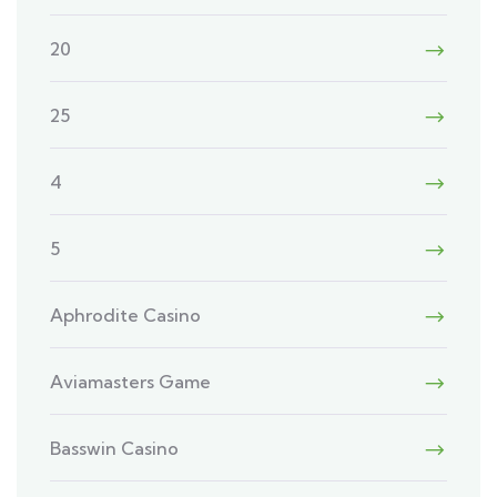
20
25
4
5
Aphrodite Casino
Aviamasters Game
Basswin Casino