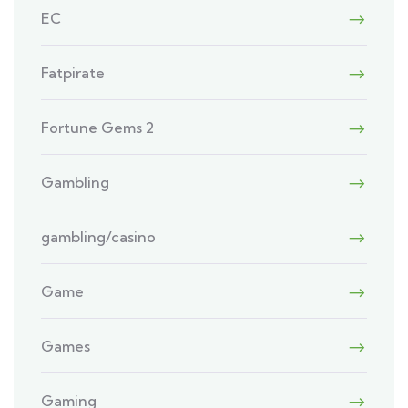
EC
Fatpirate
Fortune Gems 2
Gambling
gambling/casino
Game
Games
Gaming