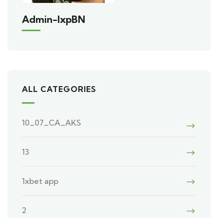
Admin-IxpBN
ALL CATEGORIES
10_07_CA_AKS
13
1xbet app
2