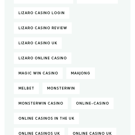
LIZARO CASINO LOGIN
LIZARO CASINO REVIEW
LIZARO CASINO UK
LIZARO ONLINE CASINO
MAGIC WIN CASINO
MAHJONG
MELBET
MONSTERWIN
MONSTERWIN CASINO
ONLINE-CASINO
ONLINE CASINOS IN THE UK
ONLINE CASINOS UK
ONLINE CASINO UK