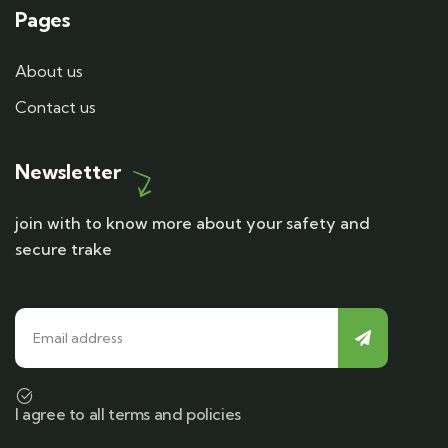
Pages
About us
Contact us
Newsletter
join with to know more about your safety and
secure trake
I agree to all terms and policies