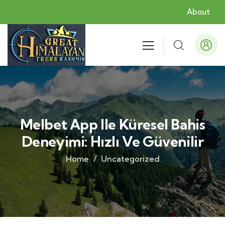
About
Melbet App Ile Küresel Bahis
Deneyimi: Hızlı Ve Güvenilir
Home
Uncategorized