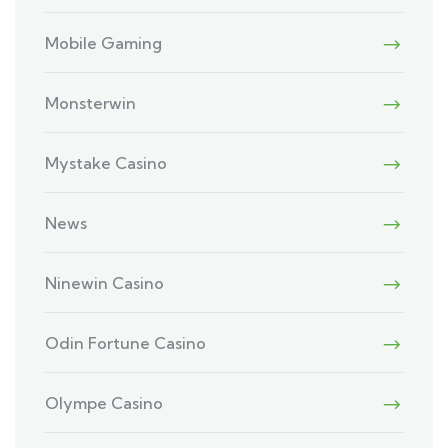
Mobile Gaming
Monsterwin
Mystake Casino
News
Ninewin Casino
Odin Fortune Casino
Olympe Casino