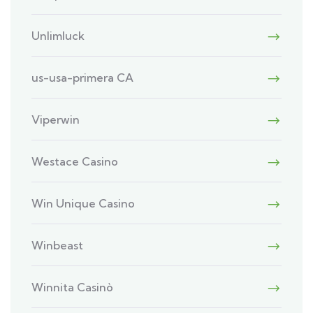
Unlimluck
us-usa-primera CA
Viperwin
Westace Casino
Win Unique Casino
Winbeast
Winnita Casinò