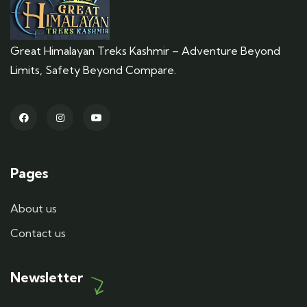
Great Himalayan Treks Kashmir – Adventure Beyond
Limits, Safety Beyond Compare.
Pages
About us
Contact us
Newsletter