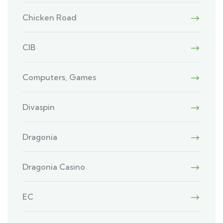
Chicken Road
CIB
Computers, Games
Divaspin
Dragonia
Dragonia Casino
EC