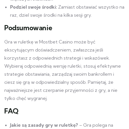
Podziel swoje środki:
Zamiast obstawiać wszystko na
raz, dziel swoje środki na kilka sesji gry.
Podsumowanie
Gra w ruletkę w Mostbet Casino może być
ekscytującym doświadczeniem, zwłaszcza jeśli
korzystasz z odpowiednich strategii i wskazówek.
Wybieraj odpowiednią wersję ruletki, stosuj efektywne
strategie obstawiania, zarządzaj swoim bankrollem i
ciesz się grą w odpowiedzialny sposób. Pamiętaj, że
najważniejsze jest czerpanie przyjemności z gry, a nie
tylko chęć wygranej.
FAQ
Jakie są zasady gry w ruletkę?
– Gra polega na