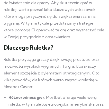
doświadczenie dla graczy. Aby skutecznie grać w
ruletkę, warto poznać kilka kluczowych wskazówek,
które mogą przyczynić się do zwiększenia szans na
wygraną. W tym artykule przedstawimy strategie,
które pomogą Ci opanować tę grę oraz wyznaczyć cele
w Twojej przygodzie z obstawianiem.
Dlaczego Ruletka?
Ruletka przyciąga graczy dzięki swojej prostocie oraz
możliwości wysokich wygranych. To gra, która łączy
element szczęścia z dylematami strategicznymi. Oto
kilka powodów, dla których warto zagrać w ruletkę w
Mostbet Casino:
Różnorodność gier:
Mostbet oferuje wiele wersji
ruletki, w tym ruletkę europejską, amerykańską oraz