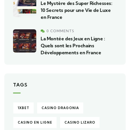
Le Mystère des Super Richesses:
10 Secrets pour une Vie de Luxe
en France
0 COMMENTS
La Montée des Jeux en Ligne :
Quels sont les Prochains
Développements en France
TAGS
1XBET
CASINO DRAGONIA
CASINO EN LIGNE
CASINO LIZARO