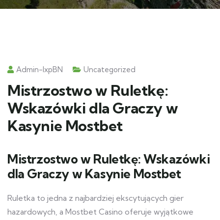
Admin-IxpBN
Uncategorized
Mistrzostwo w Ruletkę:
Wskazówki dla Graczy w
Kasynie Mostbet
Mistrzostwo w Ruletkę: Wskazówki
dla Graczy w Kasynie Mostbet
Ruletka to jedna z najbardziej ekscytujących gier
hazardowych, a Mostbet Casino oferuje wyjątkowe