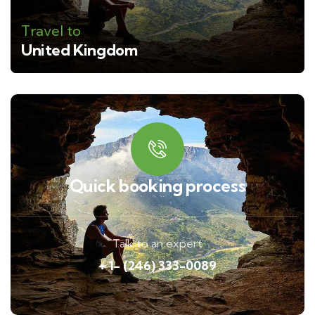
Travel to
United Kingdom
Quick booking process
Talk to an expert
+ 1- (246) 333-0089