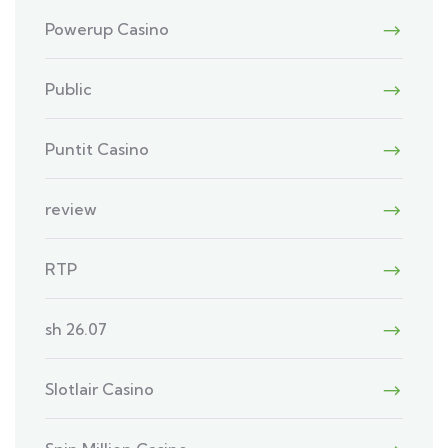
Powerup Casino
Public
Puntit Casino
review
RTP
sh 26.07
Slotlair Casino