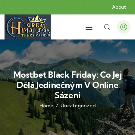
About
Mostbet Black Friday: Co Jej
Dělá Jedinečným V Online
Sázení
Home
Uncategorized