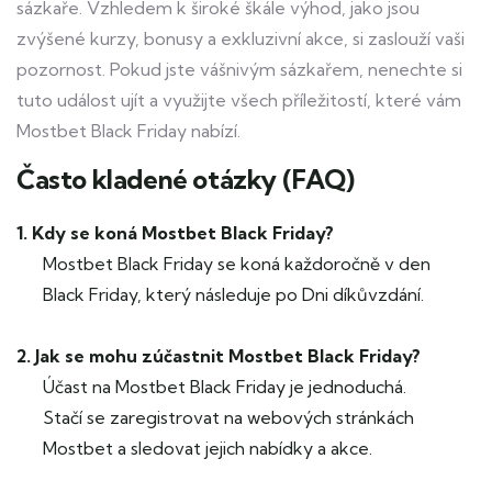
sázkaře. Vzhledem k široké škále výhod, jako jsou
zvýšené kurzy, bonusy a exkluzivní akce, si zaslouží vaši
pozornost. Pokud jste vášnivým sázkařem, nenechte si
tuto událost ujít a využijte všech příležitostí, které vám
Mostbet Black Friday nabízí.
Často kladené otázky (FAQ)
1. Kdy se koná Mostbet Black Friday?
Mostbet Black Friday se koná každoročně v den
Black Friday, který následuje po Dni díkůvzdání.
2. Jak se mohu zúčastnit Mostbet Black Friday?
Účast na Mostbet Black Friday je jednoduchá.
Stačí se zaregistrovat na webových stránkách
Mostbet a sledovat jejich nabídky a akce.