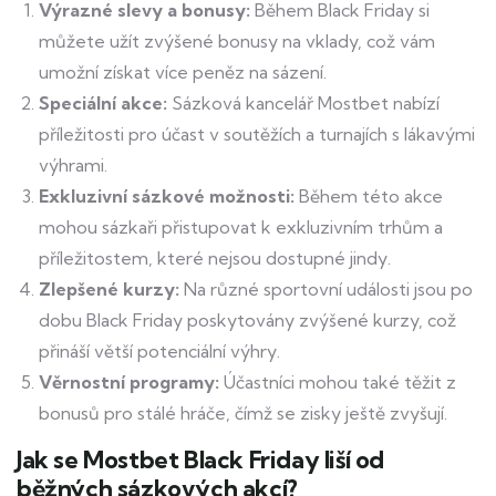
Výrazné slevy a bonusy:
Během Black Friday si
můžete užít zvýšené bonusy na vklady, což vám
umožní získat více peněz na sázení.
Speciální akce:
Sázková kancelář Mostbet nabízí
příležitosti pro účast v soutěžích a turnajích s lákavými
výhrami.
Exkluzivní sázkové možnosti:
Během této akce
mohou sázkaři přistupovat k exkluzivním trhům a
příležitostem, které nejsou dostupné jindy.
Zlepšené kurzy:
Na různé sportovní události jsou po
dobu Black Friday poskytovány zvýšené kurzy, což
přináší větší potenciální výhry.
Věrnostní programy:
Účastníci mohou také těžit z
bonusů pro stálé hráče, čímž se zisky ještě zvyšují.
Jak se Mostbet Black Friday liší od
běžných sázkových akcí?