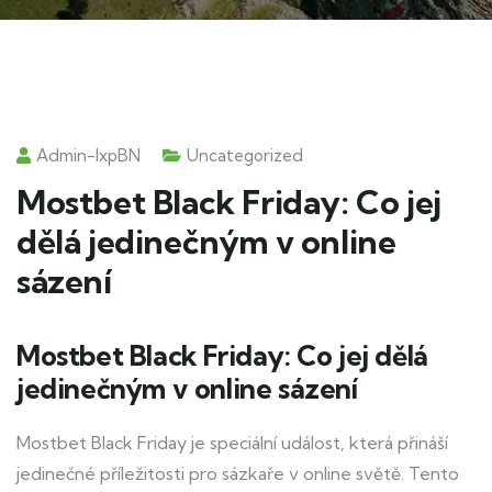
Admin-IxpBN
Uncategorized
Mostbet Black Friday: Co jej
dělá jedinečným v online
sázení
Mostbet Black Friday: Co jej dělá
jedinečným v online sázení
Mostbet Black Friday je speciální událost, která přináší
jedinečné příležitosti pro sázkaře v online světě. Tento