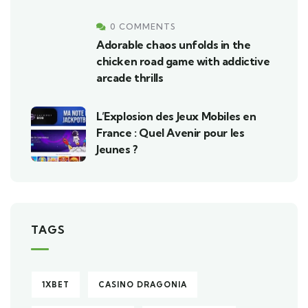
0 COMMENTS
Adorable chaos unfolds in the
chicken road game with addictive
arcade thrills
L’Explosion des Jeux Mobiles en
France : Quel Avenir pour les
Jeunes ?
TAGS
1XBET
CASINO DRAGONIA