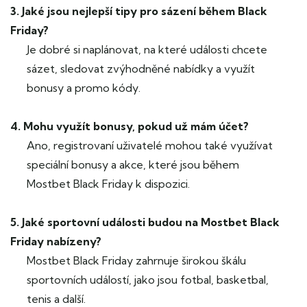
3. Jaké jsou nejlepší tipy pro sázení během Black
Friday?
Je dobré si naplánovat, na které události chcete
sázet, sledovat zvýhodněné nabídky a využít
bonusy a promo kódy.
4. Mohu využít bonusy, pokud už mám účet?
Ano, registrovaní uživatelé mohou také využívat
speciální bonusy a akce, které jsou během
Mostbet Black Friday k dispozici.
5. Jaké sportovní události budou na Mostbet Black
Friday nabízeny?
Mostbet Black Friday zahrnuje širokou škálu
sportovních událostí, jako jsou fotbal, basketbal,
tenis a další.