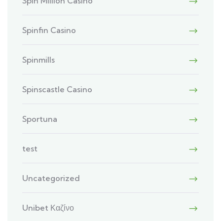
Spin Million Casino
Spinfin Casino
Spinmills
Spinscastle Casino
Sportuna
test
Uncategorized
Unibet Καζίνο