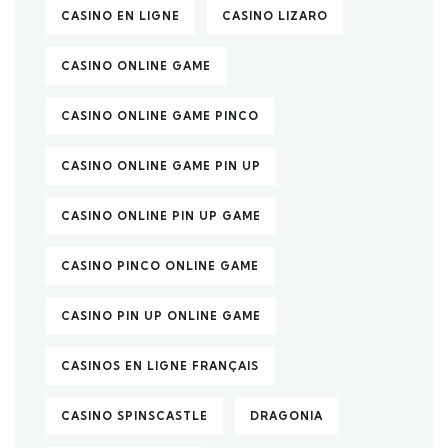
CASINO EN LIGNE
CASINO LIZARO
CASINO ONLINE GAME
CASINO ONLINE GAME PINCO
CASINO ONLINE GAME PIN UP
CASINO ONLINE PIN UP GAME
CASINO PINCO ONLINE GAME
CASINO PIN UP ONLINE GAME
CASINOS EN LIGNE FRANÇAIS
CASINO SPINSCASTLE
DRAGONIA