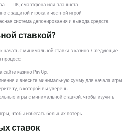
ства — ПК, смартфона или планшета.
но с защитой игрока и честной игрой.
пасная система депонирования и вывода средств.
ьной ставкой?
ак начать с минимальной ставки в казино. Следующие
 процесс:
 сайте казино Pin Up.
лнения и внесите минимальную сумму для начала игры.
ерите ту, в которой вы уверены.
ольные игры с минимальной ставкой, чтобы изучить
игры, чтобы избегать больших потерь.
ых ставок