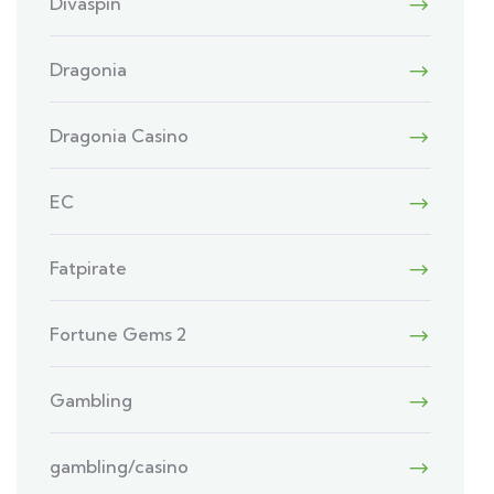
Divaspin
Dragonia
Dragonia Casino
EC
Fatpirate
Fortune Gems 2
Gambling
gambling/casino