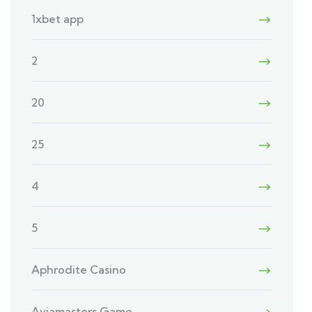
1xbet app
2
20
25
4
5
Aphrodite Casino
Aviamasters Game