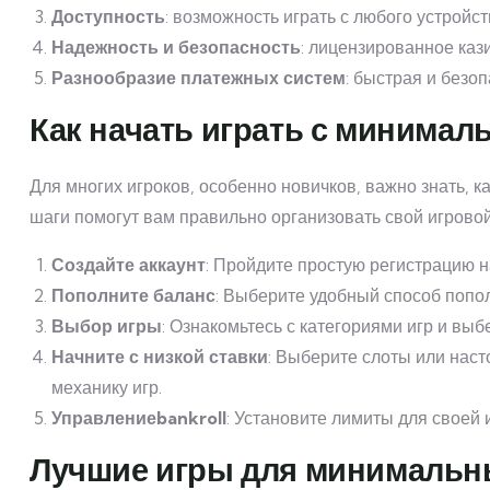
Доступность
: возможность играть с любого устрой
Надежность и безопасность
: лицензированное кази
Разнообразие платежных систем
: быстрая и безо
Как начать играть с минимал
Для многих игроков, особенно новичков, важно знать, к
шаги помогут вам правильно организовать свой игровой
Создайте аккаунт
: Пройдите простую регистрацию на
Пополните баланс
: Выберите удобный способ попо
Выбор игры
: Ознакомьтесь с категориями игр и выб
Начните с низкой ставки
: Выберите слоты или наст
механику игр.
Управлениеbankroll
: Установите лимиты для своей 
Лучшие игры для минимальн