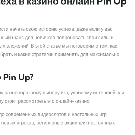
ха в казино онлайн Pin Up
сти начать свою историю успеха, даже если у вас
чный шанс для новичков попробовать свои силы и
 вложений. В этой статье мы поговорим о том, как
выбрать и какие стратегии применять для максимально
 Pin Up?
му разнообразному выбору игр, удобному интерфейсу и
у стоит рассмотреть это онлайн-казино:
в до современных видеослотов и настольных игр.
 новых игроков, регулярные акции для постоянных