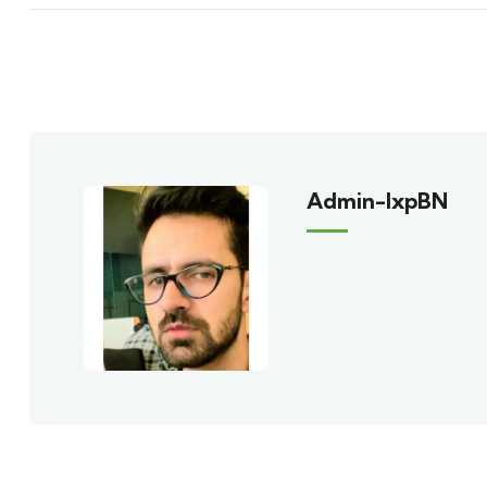
Admin-IxpBN