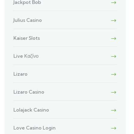
Jackpot Bob
Julius Casino
Kaiser Slots
Live Καζίνο
Lizaro
Lizaro Casino
Lolajack Casino
Love Casino Login