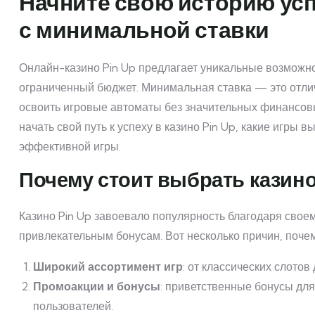
Начните свою историю успе
с минимальной ставки
Онлайн-казино Pin Up предлагает уникальные возможно
ограниченный бюджет. Минимальная ставка — это отли
освоить игровые автоматы без значительных финансовых
начать свой путь к успеху в казино Pin Up, какие игры 
эффективной игры.
Почему стоит выбрать казино
Казино Pin Up завоевало популярность благодаря свое
привлекательным бонусам. Вот несколько причин, почем
Широкий ассортимент игр
: от классических слото
Промоакции и бонусы
: приветственные бонусы для
пользователей.