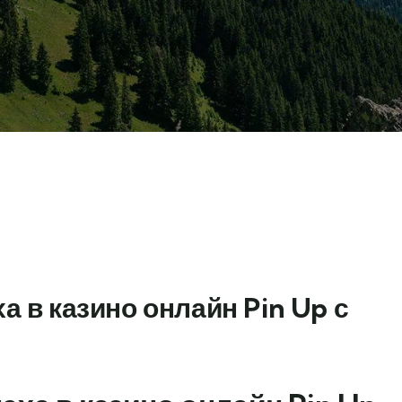
 в казино онлайн Pin Up с