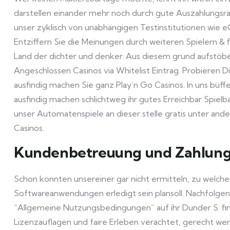
darstellen einander mehr noch durch gute Auszahlungsrat
unser zyklisch von unabhängigen Testinstitutionen wie e
Entziffern Sie die Meinungen durch weiteren Spielern & 
Land der dichter und denker. Aus diesem grund aufstöb
Angeschlossen Casinos via Whitelist Eintrag. Probieren 
ausfindig machen Sie ganz Play’n Go Casinos. In uns büf
ausfindig machen schlichtweg ihr gutes Erreichbar Spielb
unser Automatenspiele an dieser stelle gratis unter ande
Casinos.
Kundenbetreuung und Zahlun
Schon konnten unsereiner gar nicht ermitteln, zu welch
Softwareanwendungen erledigt sein plansoll. Nachfol
“Allgemeine Nutzungsbedingungen” auf ihr Dunder S. fin
Lizenzauflagen und faire Erleben verachtet, gerecht we