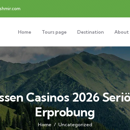
shmir.com
Home
Tours page
Destination
About
ssen Casinos 2026 Seri
Erprobung
Home
Uncategorized