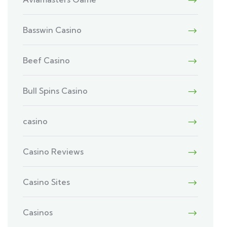
Basswin Casino
Beef Casino
Bull Spins Casino
casino
Casino Reviews
Casino Sites
Casinos