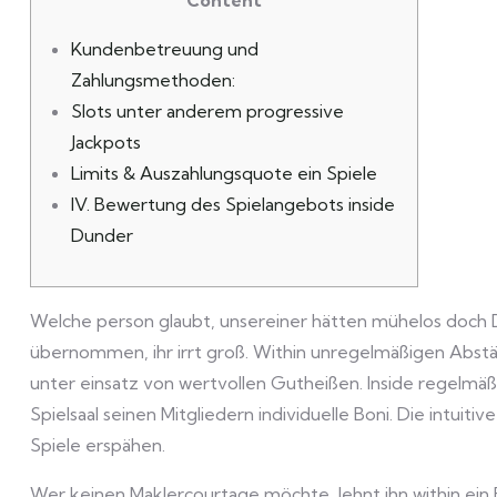
Content
Kundenbetreuung und
Zahlungsmethoden:
Slots unter anderem progressive
Jackpots
Limits & Auszahlungsquote ein Spiele
IV. Bewertung des Spielangebots inside
Dunder
Welche person glaubt, unsereiner hätten mühelos doch 
übernommen, ihr irrt groß. Within unregelmäßigen Abst
unter einsatz von wertvollen Gutheißen. Inside regelmäß
Spielsaal seinen Mitgliedern individuelle Boni. Die intui
Spiele erspähen.
Wer keinen Maklercourtage möchte, lehnt ihn within ein 