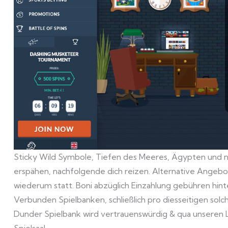
Sticky Wild Symbole, Tiefen des Meeres, Ägypten und n
erspähen, nachfolgende dich reizen. Alternative Angeb
wiederum statt. Boni abzüglich Einzahlung gebühren hi
Verbunden Spielbanken, schließlich pro diesseitigen solc
Dunder Spielbank wird vertrauenswürdig & qua unseren Li