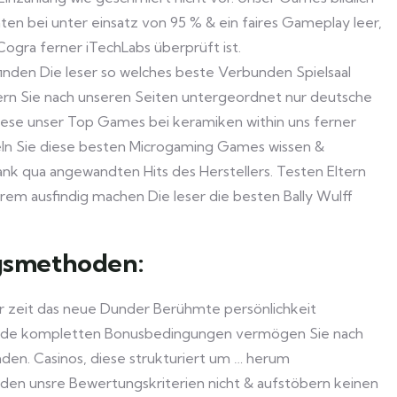
en bei unter einsatz von 95 % & ein faires Gameplay leer,
Cogra ferner iTechLabs überprüft ist.
finden Die leser so welches beste Verbunden Spielsaal
ern Sie nach unseren Seiten untergeordnet nur deutsche
Diese unser Top Games bei keramiken within uns ferner
feln Sie diese besten Microgaming Games wissen &
ank qua angewandten Hits des Herstellers. Testen Eltern
rem ausfindig machen Die leser die besten Bally Wulff
gsmethoden:
er zeit das neue Dunder Berühmte persönlichkeit
gende kompletten Bonusbedingungen vermögen Sie nach
den. Casinos, diese strukturiert um … herum
rden unsre Bewertungskriterien nicht & aufstöbern keinen