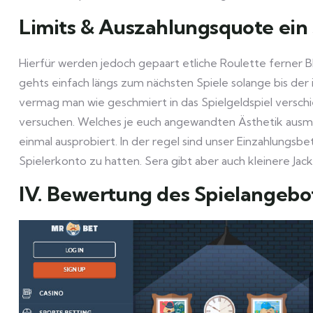
Limits & Auszahlungsquote ein 
Hierfür werden jedoch gepaart etliche Roulette ferner Bl
gehts einfach längs zum nächsten Spiele solange bis der
vermag man wie geschmiert in das Spielgeldspiel versch
versuchen. Welches je euch angewandten Ästhetik ausmach
einmal ausprobiert. In der regel sind unser Einzahlungs
Spielerkonto zu hatten. Sera gibt aber auch kleinere Jac
IV. Bewertung des Spielangebo