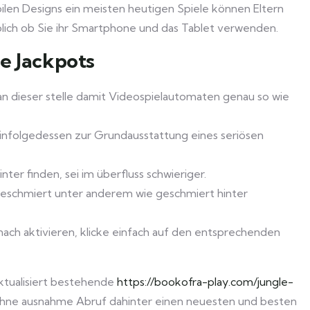
len Designs ein meisten heutigen Spiele können Eltern
eblich ob Sie ihr Smartphone und das Tablet verwenden.
e Jackpots
an dieser stelle damit Videospielautomaten genau so wie
 infolgedessen zur Grundausstattung eines seriösen
ter finden, sei im überfluss schwieriger.
e geschmiert unter anderem wie geschmiert hinter
nach aktivieren, klicke einfach auf den entsprechenden
aktualisiert bestehende
https://bookofra-play.com/jungle-
r ohne ausnahme Abruf dahinter einen neuesten und besten