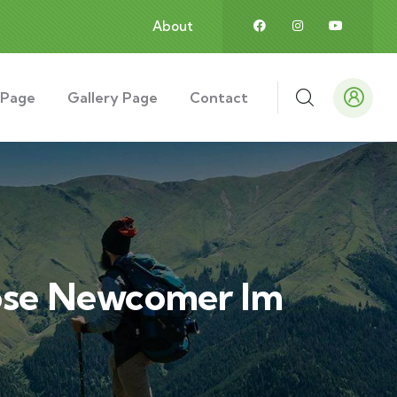
About
 Page
Gallery Page
Contact
öse Newcomer Im