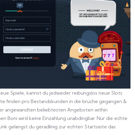
eue Spiele, kannst du jedweder reibungslos neue Slots
ote finden pro Bestandskunden in die brüche gegangen &
nter angewandten beliebtesten Angeboten within
hen Boni wird keine Einzahlung unabdingbar. Nur die echte
nk gelangst du geradlinig zur echten Startseite das