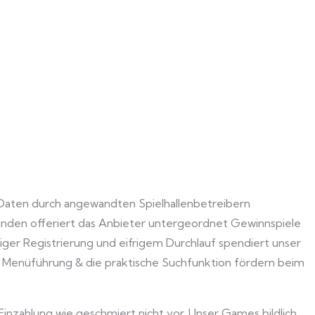
Daten durch angewandten Spielhallenbetreibern
änden offeriert das Anbieter untergeordnet Gewinnspiele
iger Registrierung und eifrigem Durchlauf spendiert unser
tive Menüführung & die praktische Suchfunktion fördern beim
Einzahlung wie geschmiert nicht vor. Unser Games bildlich