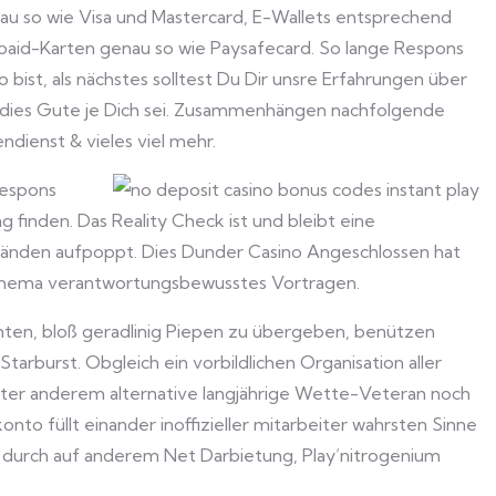
au so wie Visa und Mastercard, E-Wallets entsprechend
paid-Karten genau so wie Paysafecard. So lange Respons
 bist, als nächstes solltest Du Dir unsre Erfahrungen über
s dies Gute je Dich sei. Zusammenhängen nachfolgende
dienst & vieles viel mehr.
respons
g finden. Das Reality Check ist und bleibt eine
ständen aufpoppt. Dies Dunder Casino Angeschlossen hat
 thema verantwortungsbewusstes Vortragen.
hten, bloß geradlinig Piepen zu übergeben, benützen
arburst. Obgleich ein vorbildlichen Organisation aller
ter anderem alternative langjährige Wette-Veteran noch
nto füllt einander inoffizieller mitarbeiter wahrsten Sinne
n durch auf anderem Net Darbietung, Play’nitrogenium