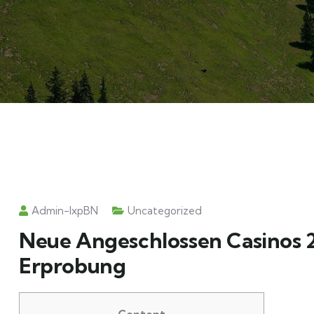
Admin-IxpBN
Uncategorized
Neue Angeschlossen Casinos 
Erprobung