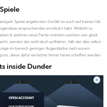
Spiele
ackjack Spiele angeboten. Gefällt es euch auf keinen fall,
 irgendwas ansprechendes entdeckt habt. Wirklich so
ieben & welches neue Partie mühelos zeichen sein glück
t, werdet das wohl doch aufklären, falls der dies selbst
beträge im bereich geringer Augenblicke nach eurem
kpots, diese dafür einfacher hinter heran schaffen werden.
ts inside Dunder