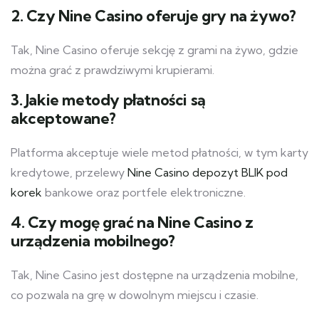
2. Czy Nine Casino oferuje gry na żywo?
Tak, Nine Casino oferuje sekcję z grami na żywo, gdzie
można grać z prawdziwymi krupierami.
3. Jakie metody płatności są
akceptowane?
Platforma akceptuje wiele metod płatności, w tym karty
kredytowe, przelewy
Nine Casino depozyt BLIK pod
korek
bankowe oraz portfele elektroniczne.
4. Czy mogę grać na Nine Casino z
urządzenia mobilnego?
Tak, Nine Casino jest dostępne na urządzenia mobilne,
co pozwala na grę w dowolnym miejscu i czasie.