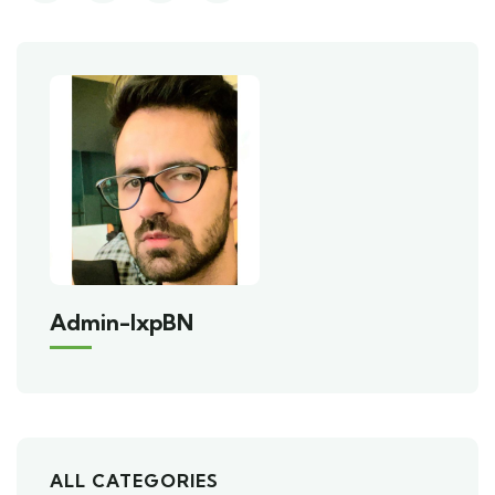
Admin-IxpBN
ALL CATEGORIES