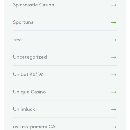
Spinscastle Casino
Sportuna
test
Uncategorized
Unibet Καζίνο
Unique Casino
Unlimluck
us-usa-primera CA