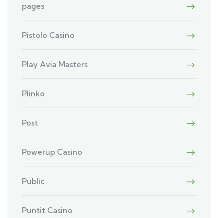
pages
Pistolo Casino
Play Avia Masters
Plinko
Post
Powerup Casino
Public
Puntit Casino