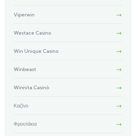
Viperwin
Westace Casino
Win Unique Casino
Winbeast
Winnita Casinò
Καζίνο
Φρουτάκια