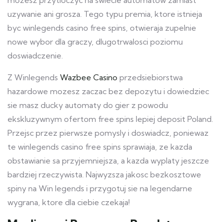
mozesz przytloczyc na swiecie automatow zamiast
uzywanie ani grosza. Tego typu premia, ktore istnieja
byc winlegends casino free spins, otwieraja zupelnie
nowe wybor dla graczy, dlugotrwalosci poziomu
doswiadczenie.
Z Winlegends
Wazbee Casino
przedsiebiorstwa
hazardowe mozesz zaczac bez depozytu i dowiedziec
sie masz ducky automaty do gier z powodu
ekskluzywnym ofertom free spins lepiej deposit Poland.
Przejsc przez pierwsze pomysly i doswiadcz, poniewaz
te winlegends casino free spins sprawiaja, ze kazda
obstawianie sa przyjemniejsza, a kazda wyplaty jeszcze
bardziej rzeczywista. Najwyzsza jakosc bezkosztowe
spiny na Win legends i przygotuj sie na legendarne
wygrana, ktore dla ciebie czekaja!