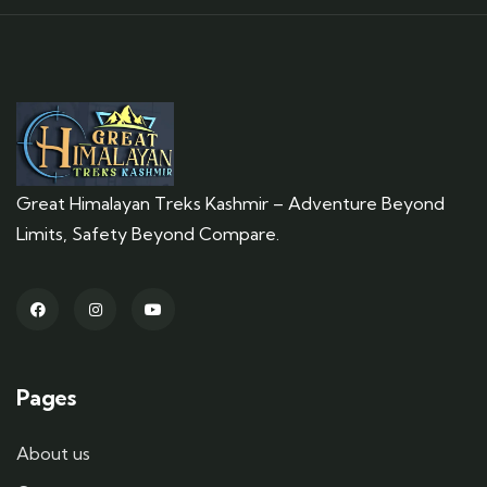
Great Himalayan Treks Kashmir – Adventure Beyond
Limits, Safety Beyond Compare.
Pages
About us