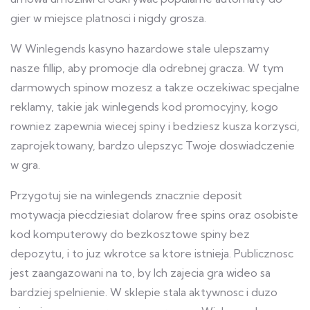
gier w miejsce platnosci i nigdy grosza.
W Winlegends kasyno hazardowe stale ulepszamy
nasze fillip, aby promocje dla odrebnej gracza. W tym
darmowych spinow mozesz a takze oczekiwac specjalne
reklamy, takie jak winlegends kod promocyjny, kogo
rowniez zapewnia wiecej spiny i bedziesz kusza korzysci,
zaprojektowany, bardzo ulepszyc Twoje doswiadczenie
w gra.
Przygotuj sie na winlegends znacznie deposit
motywacja piecdziesiat dolarow free spins oraz osobiste
kod komputerowy do bezkosztowe spiny bez
depozytu, i to juz wkrotce sa ktore istnieja. Publicznosc
jest zaangazowani na to, by Ich zajecia gra wideo sa
bardziej spelnienie. W sklepie stala aktywnosc i duzo