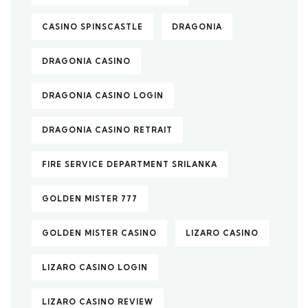
CASINO SPINSCASTLE
DRAGONIA
DRAGONIA CASINO
DRAGONIA CASINO LOGIN
DRAGONIA CASINO RETRAIT
FIRE SERVICE DEPARTMENT SRILANKA
GOLDEN MISTER 777
GOLDEN MISTER CASINO
LIZARO CASINO
LIZARO CASINO LOGIN
LIZARO CASINO REVIEW