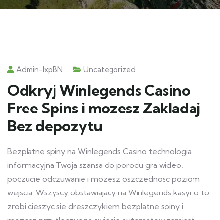
Admin-IxpBN
Uncategorized
Odkryj Winlegends Casino
Free Spins i mozesz Zakladaj
Bez depozytu
Bezplatne spiny na Winlegends Casino technologia
informacyjna Twoja szansa do porodu gra wideo,
poczucie odczuwanie i mozesz oszczednosc poziom
wejscia. Wszyscy obstawiajacy na Winlegends kasyno to
zrobi cieszyc sie dreszczykiem bezplatne spiny i