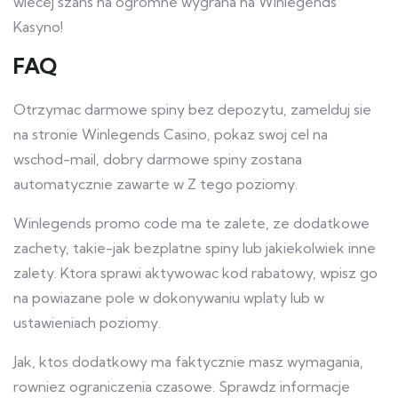
wiecej szans na ogromne wygrana na Winlegends
Kasyno!
FAQ
Otrzymac darmowe spiny bez depozytu, zamelduj sie
na stronie Winlegends Casino, pokaz swoj cel na
wschod-mail, dobry darmowe spiny zostana
automatycznie zawarte w Z tego poziomy.
Winlegends promo code ma te zalete, ze dodatkowe
zachety, takie-jak bezplatne spiny lub jakiekolwiek inne
zalety. Ktora sprawi aktywowac kod rabatowy, wpisz go
na powiazane pole w dokonywaniu wplaty lub w
ustawieniach poziomy.
Jak, ktos dodatkowy ma faktycznie masz wymagania,
rowniez ograniczenia czasowe. Sprawdz informacje