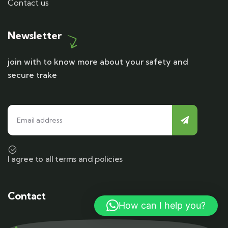
Contact us
Newsletter
join with to know more about your safety and
secure trake
I agree to all terms and policies
Contact
How can I help you?