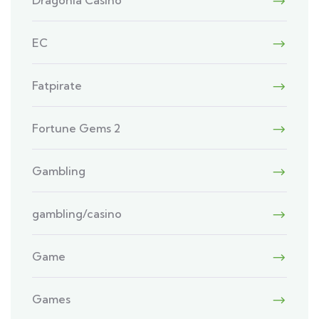
Dragonia Casino
EC
Fatpirate
Fortune Gems 2
Gambling
gambling/casino
Game
Games