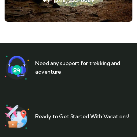
+ 1- (246) 333-0089
Need any support for trekking and
adventure
Ready to Get Started With Vacations!