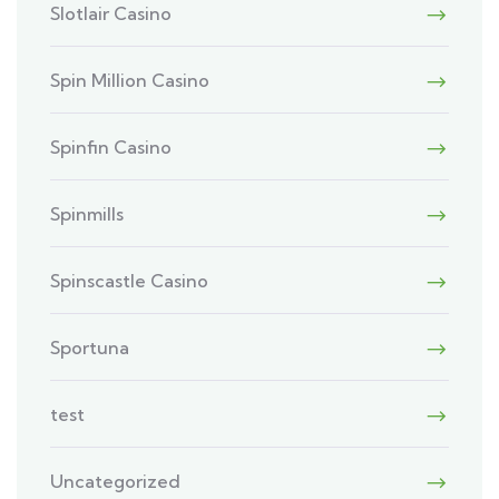
Slotlair Casino
Spin Million Casino
Spinfin Casino
Spinmills
Spinscastle Casino
Sportuna
test
Uncategorized