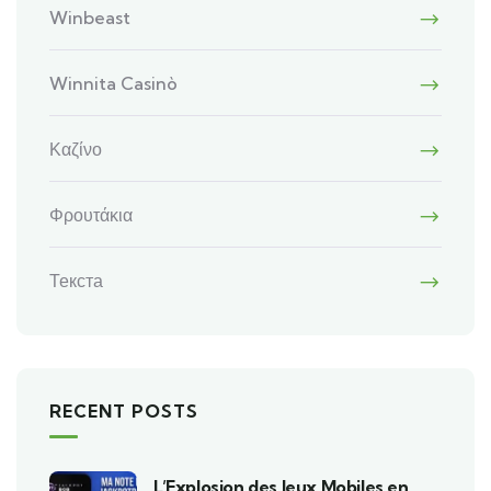
Winbeast
Winnita Casinò
Καζίνο
Φρουτάκια
Текста
RECENT POSTS
L’Explosion des Jeux Mobiles en