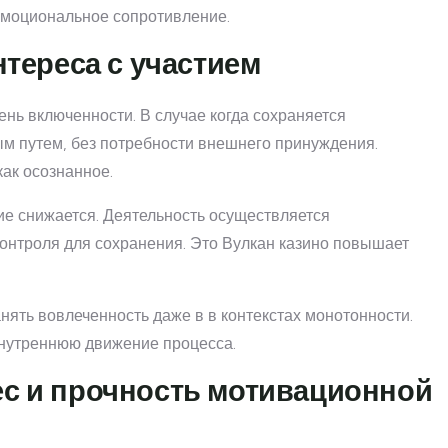
 эмоциональное сопротивление.
тереса с участием
ь включенности. В случае когда сохраняется
м путем, без потребности внешнего принуждения.
ак осознанное.
ие снижается. Деятельность осуществляется
контроля для сохранения. Это Вулкан казино повышает
нять вовлеченность даже в в контекстах монотонности.
 внутреннюю движение процесса.
с и прочность мотивационной