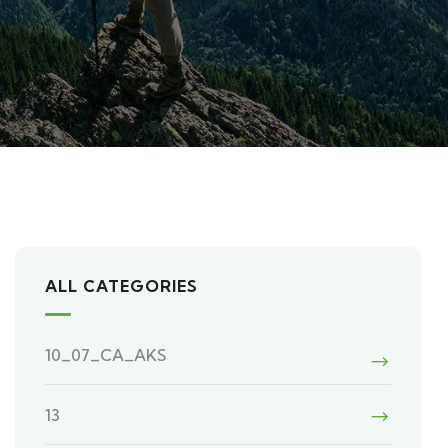
ALL CATEGORIES
10_07_CA_AKS
13