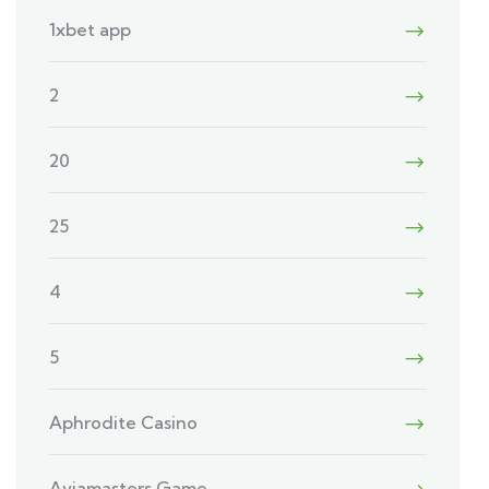
1xbet app
2
20
25
4
5
Aphrodite Casino
Aviamasters Game