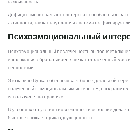
включенность.
Дефицит эмоционального интереса способно вызывать
активности, так как внутренняя система не фиксирует 
Психоэмоциональный интерес
Психоэмоциональный вовлеченность выполняет ключеву
информация обрабатывается не как отвлеченный масси
ценностями.
Это казино Вулкан обеспечивает более детальной пере
полученный с эмоциональным интересом, продолжитель
используется на практике.
В условиях отсутствия вовлеченности освоение делае
быстрее снижает прикладную ценность.