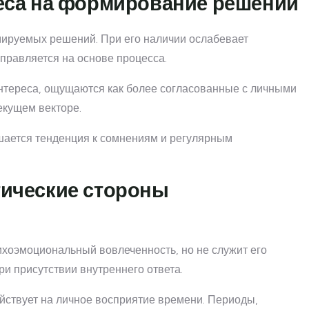
еса на формирование решений
ируемых решений. При его наличии ослабевает
аправляется на основе процесса.
нтереса, ощущаются как более согласованные с личными
екущем векторе.
шается тенденция к сомнениям и регулярным
гические стороны
ихоэмоциональный вовлеченность, но не служит его
и присутствии внутреннего ответа.
йствует на личное восприятие времени. Периоды,