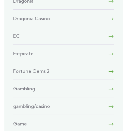
Dragonia
Dragonia Casino
EC
Fatpirate
Fortune Gems 2
Gambling
gambling/casino
Game