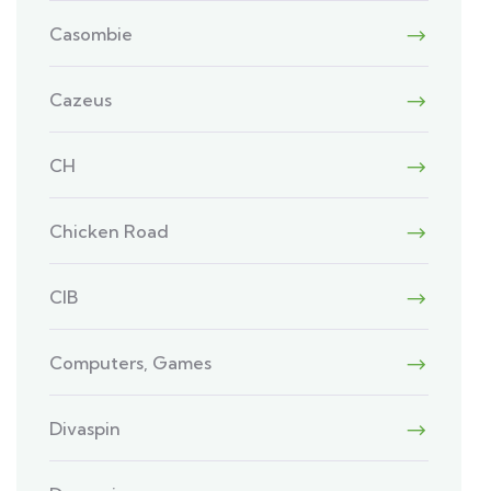
Casombie
Cazeus
CH
Chicken Road
CIB
Computers, Games
Divaspin