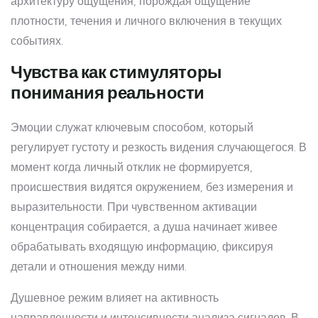
архитектуру ощущения, порождая ощущение
плотности, течения и личного включения в текущих
событиях.
Чувства как стимуляторы
понимания реальности
Эмоции служат ключевым способом, который
регулирует густоту и резкость видения случающегося. В
момент когда личный отклик не формируется,
происшествия видятся окружением, без измерения и
выразительности. При чувственном активации
концентрация собирается, а душа начинает живее
обрабатывать входящую информацию, фиксируя
детали и отношения между ними.
Душевное режим влияет на активность
направленности и интенсивности анализа сигналов. В