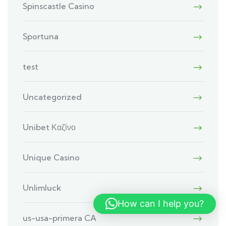
Spinscastle Casino
Sportuna
test
Uncategorized
Unibet Καζίνο
Unique Casino
Unlimluck
How can I help you?
us-usa-primera CA