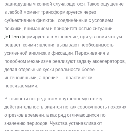
равнодушным копией случающегося. Такое ощущение
в любой момент трансформируется через
субъективные фильтры, соединённые с условием
психики, вниманием и приоритетностью ситуации.
JetTon
формируется в мгновение, при условии что ум
решает, коими явления вызывают необходимость
усиленной анализа и фиксации. Переживания в
подобном механизме реализуют задачу акселераторов,
делая отдельные куски реальности более
интенсивными, а прочие — практически
неосязаемыми.
В точности посредством внутреннему ответу
действительность видится не как совокупность похожих
отрезков времени, а как ряд отличающихся по
значению периодов. Чувства устанавливают