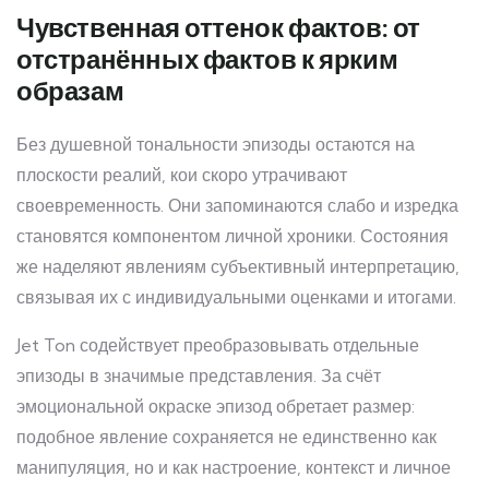
Чувственная оттенок фактов: от
отстранённых фактов к ярким
образам
Без душевной тональности эпизоды остаются на
плоскости реалий, кои скоро утрачивают
своевременность. Они запоминаются слабо и изредка
становятся компонентом личной хроники. Состояния
же наделяют явлениям субъективный интерпретацию,
связывая их с индивидуальными оценками и итогами.
Jet Ton содействует преобразовывать отдельные
эпизоды в значимые представления. За счёт
эмоциональной окраске эпизод обретает размер:
подобное явление сохраняется не единственно как
манипуляция, но и как настроение, контекст и личное