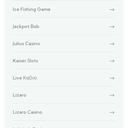
Ice Fishing Game
Jackpot Bob
Julius Casino
Kaiser Slots
Live Καζίνο
Lizaro
Lizaro Casino