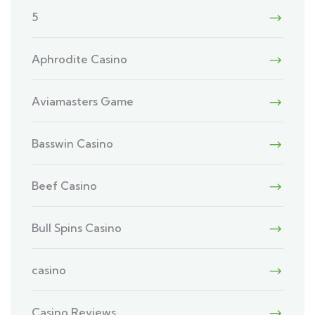
5
Aphrodite Casino
Aviamasters Game
Basswin Casino
Beef Casino
Bull Spins Casino
casino
Casino Reviews