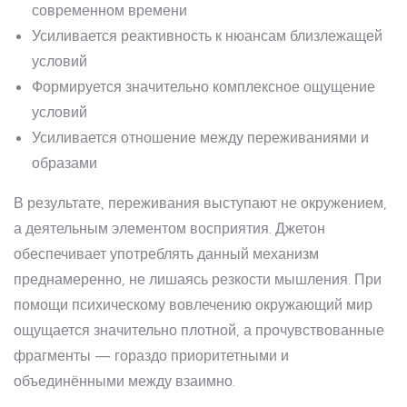
современном времени
Усиливается реактивность к нюансам близлежащей
условий
Формируется значительно комплексное ощущение
условий
Усиливается отношение между переживаниями и
образами
В результате, переживания выступают не окружением,
а деятельным элементом восприятия. Джетон
обеспечивает употреблять данный механизм
преднамеренно, не лишаясь резкости мышления. При
помощи психическому вовлечению окружающий мир
ощущается значительно плотной, а прочувствованные
фрагменты — гораздо приоритетными и
объединёнными между взаимно.