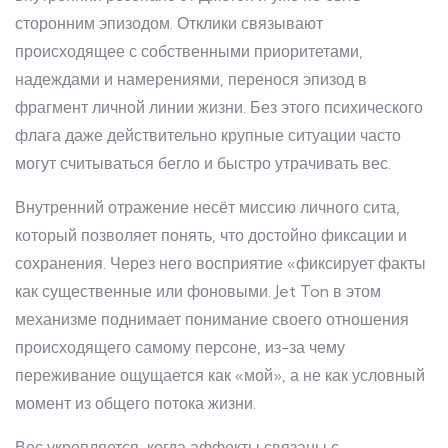
сторонним эпизодом. Отклики связывают
происходящее с собственными приоритетами,
надеждами и намерениями, перенося эпизод в
фрагмент личной линии жизни. Без этого психического
флага даже действительно крупные ситуации часто
могут считываться бегло и быстро утрачивать вес.
Внутренний отражение несёт миссию личного сита,
который позволяет понять, что достойно фиксации и
сохранения. Через него восприятие «фиксирует факты
как существенные или фоновыми. Jet Ton в этом
механизме поднимает понимание своего отношения
происходящего самому персоне, из-за чему
переживание ощущается как «мой», а не как условный
момент из общего потока жизни.
Вес укрепляется, когда аффекты связаны с