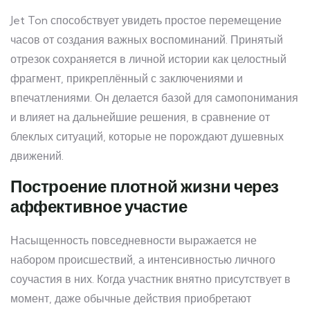
Jet Ton способствует увидеть простое перемещение
часов от создания важных воспоминаний. Принятый
отрезок сохраняется в личной истории как целостный
фрагмент, прикреплённый с заключениями и
впечатлениями. Он делается базой для самопонимания
и влияет на дальнейшие решения, в сравнение от
блеклых ситуаций, которые не порождают душевных
движений.
Построение плотной жизни через
аффективное участие
Насыщенность повседневности выражается не
набором происшествий, а интенсивностью личного
соучастия в них. Когда участник внятно присутствует в
момент, даже обычные действия приобретают