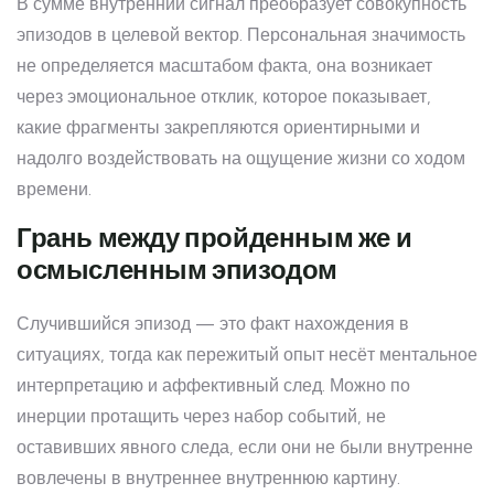
В сумме внутренний сигнал преобразует совокупность
эпизодов в целевой вектор. Персональная значимость
не определяется масштабом факта, она возникает
через эмоциональное отклик, которое показывает,
какие фрагменты закрепляются ориентирными и
надолго воздействовать на ощущение жизни со ходом
времени.
Грань между пройденным же и
осмысленным эпизодом
Случившийся эпизод — это факт нахождения в
ситуациях, тогда как пережитый опыт несёт ментальное
интерпретацию и аффективный след. Можно по
инерции протащить через набор событий, не
оставивших явного следа, если они не были внутренне
вовлечены в внутреннее внутреннюю картину.