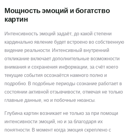
Мощность эмоций и богатство
картин
Интенсивность эмоций задаёт, до какой степени
кардинально явление будет встроено во собственную
видение реальности. Интенсивный внутренний
откликание включает дополнительные возможности
внимания и сохранения информации, за счёт коего
текущие события осознаётся намного полно и
подробно. В подобные периоды сознание работает в
состоянии активной отзывчивости, отмечая не только
главные данные, но и побочные нюансы.
Глубина картин возникает не только за при помощи
интенсивности эмоций, но и за благодаря их
понятности. В момент когда эмоция скреплено с