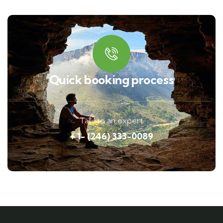
Quick booking process
Talk to an expert
+ 1- (246) 333-0089