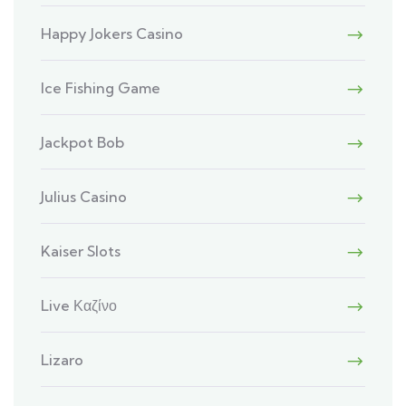
Happy Jokers Casino
Ice Fishing Game
Jackpot Bob
Julius Casino
Kaiser Slots
Live Καζίνο
Lizaro