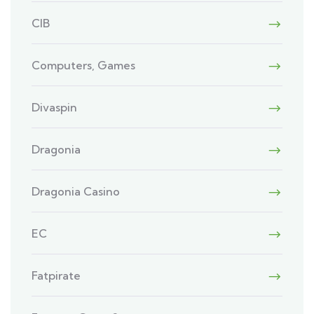
CIB
Computers, Games
Divaspin
Dragonia
Dragonia Casino
EC
Fatpirate