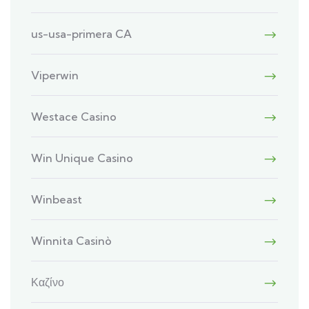
us-usa-primera CA
Viperwin
Westace Casino
Win Unique Casino
Winbeast
Winnita Casinò
Καζίνο