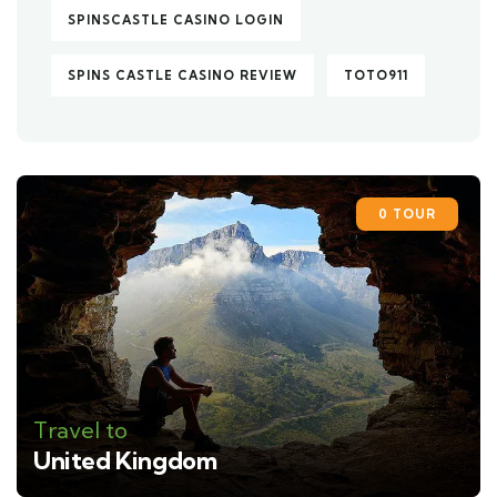
SPINSCASTLE CASINO LOGIN
SPINS CASTLE CASINO REVIEW
TOTO911
0 TOUR
Travel to
United Kingdom