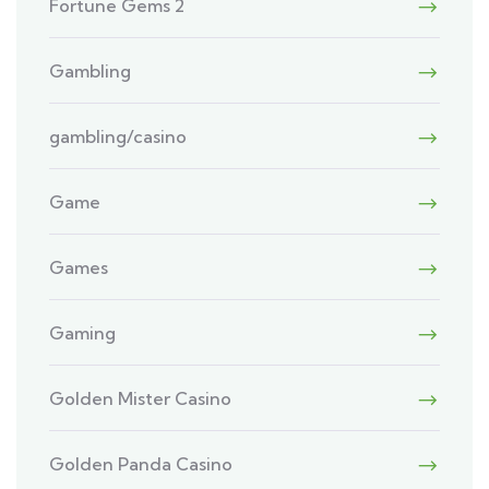
Fortune Gems 2
Gambling
gambling/casino
Game
Games
Gaming
Golden Mister Casino
Golden Panda Casino