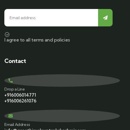
I agree to all terms and policies
Contact
Drop a Line
+916006014771
+916006261076
Email Address