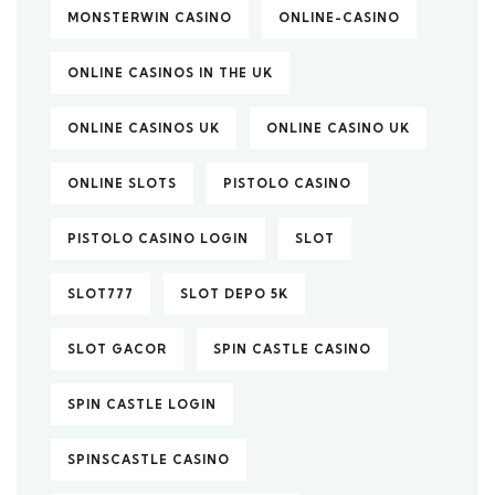
MONSTERWIN CASINO
ONLINE-CASINO
ONLINE CASINOS IN THE UK
ONLINE CASINOS UK
ONLINE CASINO UK
ONLINE SLOTS
PISTOLO CASINO
PISTOLO CASINO LOGIN
SLOT
SLOT777
SLOT DEPO 5K
SLOT GACOR
SPIN CASTLE CASINO
SPIN CASTLE LOGIN
SPINSCASTLE CASINO