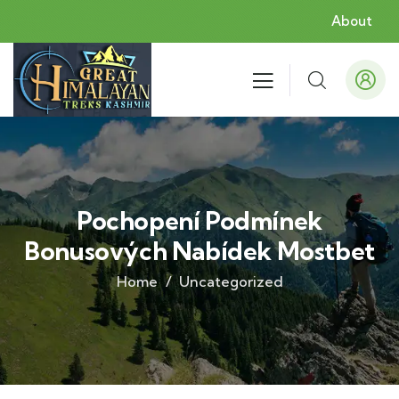
About
Pochopení Podmínek
Bonusových Nabídek Mostbet
Home
Uncategorized