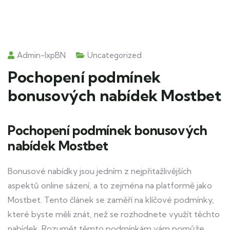
Admin-IxpBN
Uncategorized
Pochopení podmínek
bonusových nabídek Mostbet
Pochopení podmínek bonusových
nabídek Mostbet
Bonusové nabídky jsou jedním z nejpřitažlivějších
aspektů online sázení, a to zejména na platformě jako
Mostbet. Tento článek se zaměří na klíčové podmínky,
které byste měli znát, než se rozhodnete využít těchto
nabídek. Rozumět těmto podmínkám vám pomůže