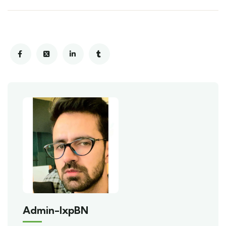
Admin-IxpBN