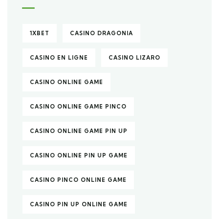
1XBET
CASINO DRAGONIA
CASINO EN LIGNE
CASINO LIZARO
CASINO ONLINE GAME
CASINO ONLINE GAME PINCO
CASINO ONLINE GAME PIN UP
CASINO ONLINE PIN UP GAME
CASINO PINCO ONLINE GAME
CASINO PIN UP ONLINE GAME