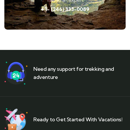
Talk to an expert
+ 1- (246) 333-0089
Need any support for trekking and
adventure
Ready to Get Started With Vacations!