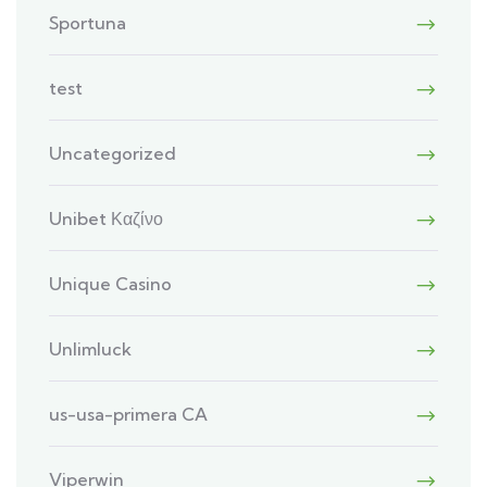
Sportuna
test
Uncategorized
Unibet Καζίνο
Unique Casino
Unlimluck
us-usa-primera CA
Viperwin