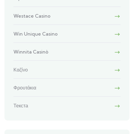
Westace Casino
Win Unique Casino
Winnita Casinò
Καζίνο
Φρουτάκια
Текста