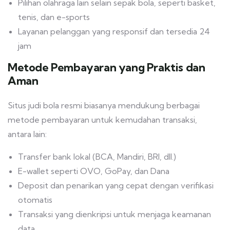
Pilihan olahraga lain selain sepak bola, seperti basket,
tenis, dan e-sports
Layanan pelanggan yang responsif dan tersedia 24
jam
Metode Pembayaran yang Praktis dan
Aman
Situs judi bola resmi biasanya mendukung berbagai
metode pembayaran untuk kemudahan transaksi,
antara lain:
Transfer bank lokal (BCA, Mandiri, BRI, dll.)
E-wallet seperti OVO, GoPay, dan Dana
Deposit dan penarikan yang cepat dengan verifikasi
otomatis
Transaksi yang dienkripsi untuk menjaga keamanan
data