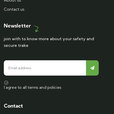
About us
Contact us
Newsletter
join with to know more about your safety and
secure trake
I agree to all terms and policies
Contact