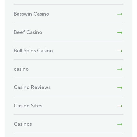
Basswin Casino
Beef Casino
Bull Spins Casino
casino
Casino Reviews
Casino Sites
Casinos