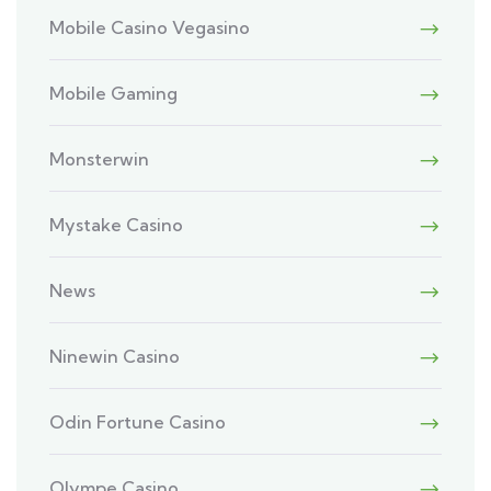
Mobile Casino Vegasino
Mobile Gaming
Monsterwin
Mystake Casino
News
Ninewin Casino
Odin Fortune Casino
Olympe Casino