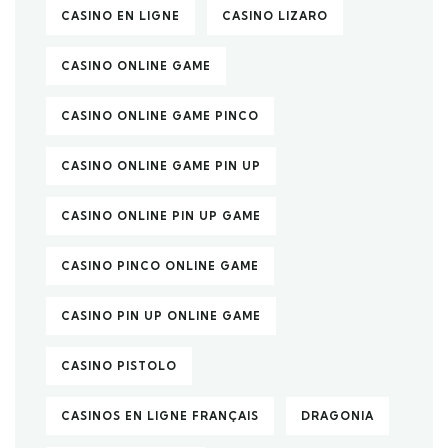
CASINO EN LIGNE
CASINO LIZARO
CASINO ONLINE GAME
CASINO ONLINE GAME PINCO
CASINO ONLINE GAME PIN UP
CASINO ONLINE PIN UP GAME
CASINO PINCO ONLINE GAME
CASINO PIN UP ONLINE GAME
CASINO PISTOLO
CASINOS EN LIGNE FRANÇAIS
DRAGONIA