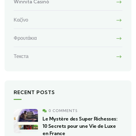
Winnita Casinò
Καζίνο
Φρουτάκια
Текста
RECENT POSTS
0 COMMENTS
Le Mystère des Super Richesses:
10 Secrets pour une Vie de Luxe
en France