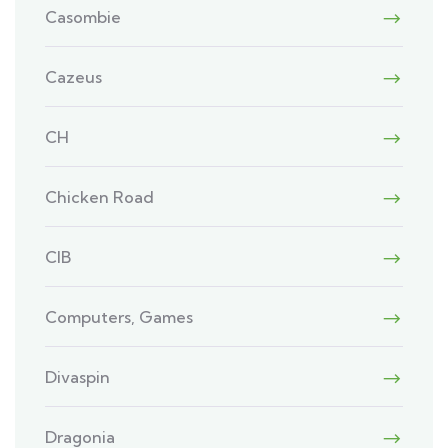
Casombie
Cazeus
CH
Chicken Road
CIB
Computers, Games
Divaspin
Dragonia