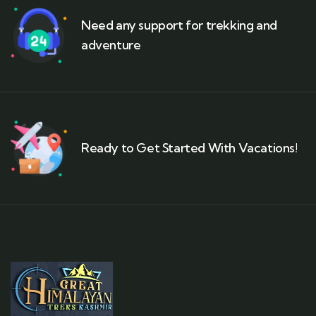
Need any support for trekking and
adventure
Ready to Get Started With Vacations!