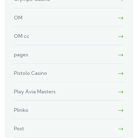
OM
OM cc
pages
Pistolo Casino
Play Avia Masters
Plinko
Post