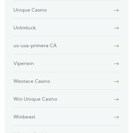
Unique Casino
Unlimluck
us-usa-primera CA
Viperwin
Westace Casino
Win Unique Casino
Winbeast