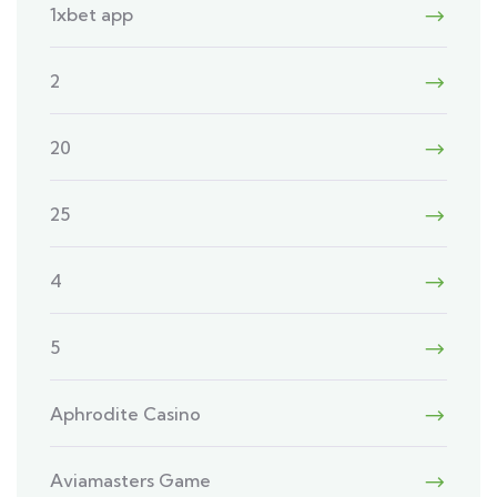
1xbet app
2
20
25
4
5
Aphrodite Casino
Aviamasters Game