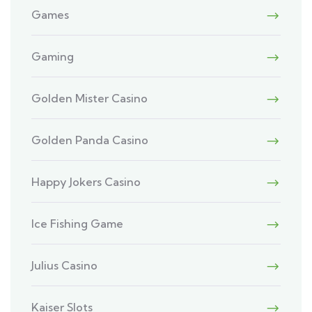
Games
Gaming
Golden Mister Casino
Golden Panda Casino
Happy Jokers Casino
Ice Fishing Game
Julius Casino
Kaiser Slots