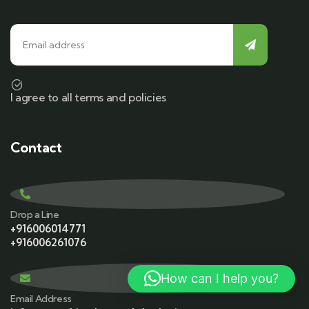
I agree to all terms and policies
Contact
Drop a Line
+916006014771
+916006261076
How can I help you?
Email Address