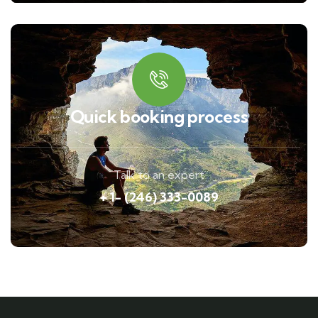
Quick booking process
Talk to an expert
+ 1- (246) 333-0089