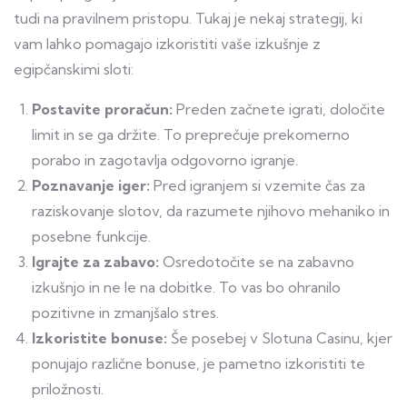
tudi na pravilnem pristopu. Tukaj je nekaj strategij, ki
vam lahko pomagajo izkoristiti vaše izkušnje z
egipčanskimi sloti:
Postavite proračun:
Preden začnete igrati, določite
limit in se ga držite. To preprečuje prekomerno
porabo in zagotavlja odgovorno igranje.
Poznavanje iger:
Pred igranjem si vzemite čas za
raziskovanje slotov, da razumete njihovo mehaniko in
posebne funkcije.
Igrajte za zabavo:
Osredotočite se na zabavno
izkušnjo in ne le na dobitke. To vas bo ohranilo
pozitivne in zmanjšalo stres.
Izkoristite bonuse:
Še posebej v Slotuna Casinu, kjer
ponujajo različne bonuse, je pametno izkoristiti te
priložnosti.