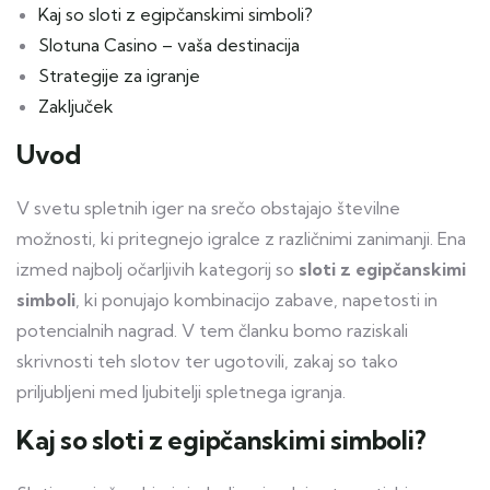
Kaj so sloti z egipčanskimi simboli?
Slotuna Casino – vaša destinacija
Strategije za igranje
Zaključek
Uvod
V svetu spletnih iger na srečo obstajajo številne
možnosti, ki pritegnejo igralce z različnimi zanimanji. Ena
izmed najbolj očarljivih kategorij so
sloti z egipčanskimi
simboli
, ki ponujajo kombinacijo zabave, napetosti in
potencialnih nagrad. V tem članku bomo raziskali
skrivnosti teh slotov ter ugotovili, zakaj so tako
priljubljeni med ljubitelji spletnega igranja.
Kaj so sloti z egipčanskimi simboli?