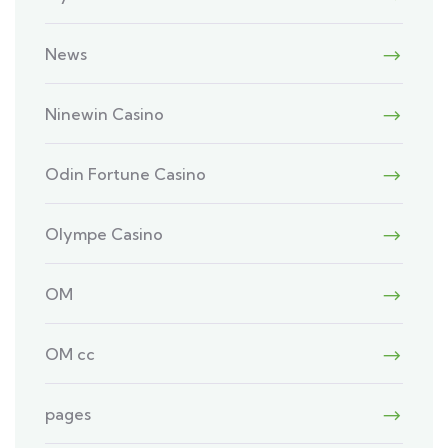
News
Ninewin Casino
Odin Fortune Casino
Olympe Casino
OM
OM cc
pages