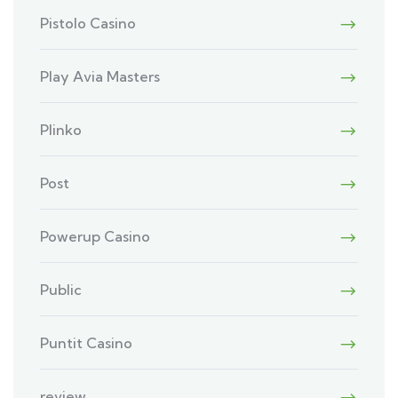
Pistolo Casino
Play Avia Masters
Plinko
Post
Powerup Casino
Public
Puntit Casino
review