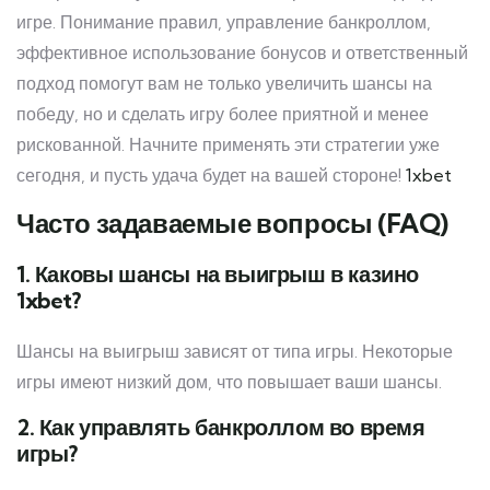
игре. Понимание правил, управление банкроллом,
эффективное использование бонусов и ответственный
подход помогут вам не только увеличить шансы на
победу, но и сделать игру более приятной и менее
рискованной. Начните применять эти стратегии уже
сегодня, и пусть удача будет на вашей стороне!
1xbet
Часто задаваемые вопросы (FAQ)
1. Каковы шансы на выигрыш в казино
1xbet?
Шансы на выигрыш зависят от типа игры. Некоторые
игры имеют низкий дом, что повышает ваши шансы.
2. Как управлять банкроллом во время
игры?