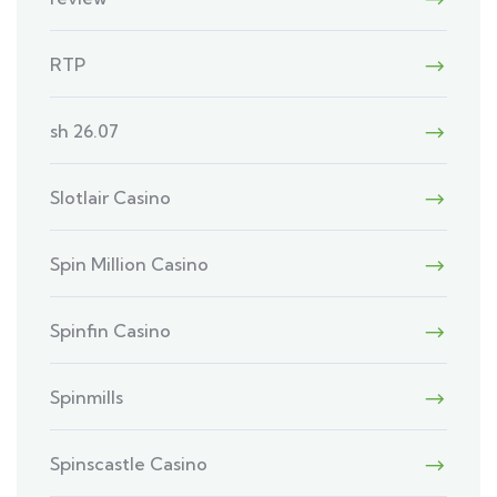
RTP
sh 26.07
Slotlair Casino
Spin Million Casino
Spinfin Casino
Spinmills
Spinscastle Casino