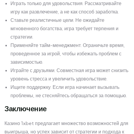
Играть только для удовольствия. Рассматривайте
игру как развлечение, а не как способ заработка.
Ставьте реалистичные цели. Не ожидайте
мгновенного богатства; игра требует терпения и
стратегии.
Применяйте тайм-менеджмент. Ограничьте время,
проведенное за игрой, чтобы избежать проблем с
зависимостью.
Играйте с друзьями. Совместная игра может снизить
уровень стресса и увеличить удовольствие.
Ищите поддержку. Если игра начинает вызывать
проблемы, не стесняйтесь обращаться за помощью.
Заключение
Казино 1xbet предлагает множество возможностей для
выигрыша, но успех зависит от стратегии и подхода к