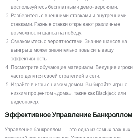
воспользуйтесь бесплатными демо-версиями.
Разберитесь с внешними ставками и внутренними
ставками. Разные ставки открывают различные
возможности шанса на победу.
Ознакомьтесь с вероятностями. Знание шансов на
выигрыш может значительно повысить вашу
эффективность.
Посмотрите обучающие материалы. Ведущие игроки
часто делятся своей стратегией в сети.
Играйте в игры с низким домом. Выбирайте игры с
низким процентом «дома», такие как Blackjack или
видеопокер.
Эффективное Управление Банкроллом
Управление банкроллом — это одна из самых важных