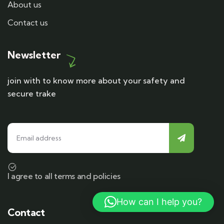
About us
Contact us
Newsletter
join with to know more about your safety and
secure trake
I agree to all terms and policies
How can I help you?
Contact