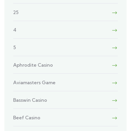
25
4
5
Aphrodite Casino
Aviamasters Game
Basswin Casino
Beef Casino