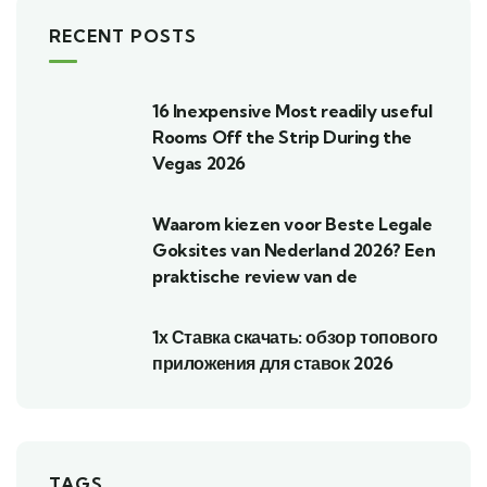
RECENT POSTS
16 Inexpensive Most readily useful
Rooms Off the Strip During the
Vegas 2026
Waarom kiezen voor Beste Legale
Goksites van Nederland 2026? Een
praktische review van de
1х Ставка скачать: обзор топового
приложения для ставок 2026
TAGS