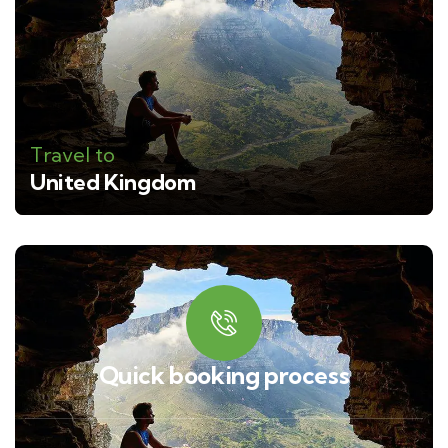
Travel to
United Kingdom
Quick booking process