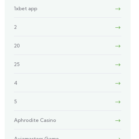
1xbet app
2
20
25
4
5
Aphrodite Casino
Aviamasters Game