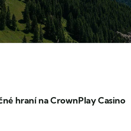
čné hraní na CrownPlay Casino