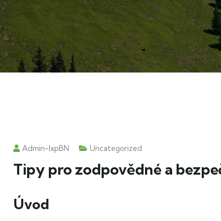
Admin-IxpBN
Uncategorized
Tipy pro zodpovědné a bezpe
Úvod