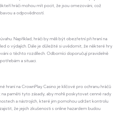
teří hráči mohou mít pocit, že jsou omezováni, což
zábavou a odpovědností.
úvahu. Například, hráči by měli být obezřetní při hraní na
led o výdajích. Dále je důležité si uvědomit, že některé hry
rmováni o těchto rozdílech. Odborníci doporučují pravidelně
potřebám a situaci.
é hraní na CrownPlay Casino je klíčové pro ochranu hráčů
 mít na paměti tyto zásady, aby mohli poskytovat cenné rady
nostech a nástrojích, které jim pomohou udržet kontrolu
jistit, že jejich zkušenosti s online hazardem budou