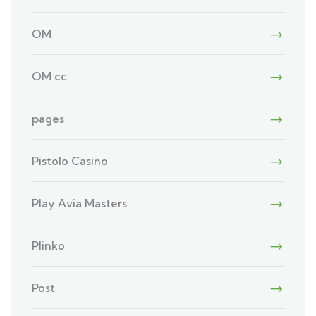
OM
OM cc
pages
Pistolo Casino
Play Avia Masters
Plinko
Post