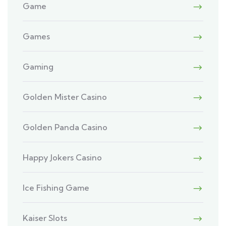
Game
Games
Gaming
Golden Mister Casino
Golden Panda Casino
Happy Jokers Casino
Ice Fishing Game
Kaiser Slots