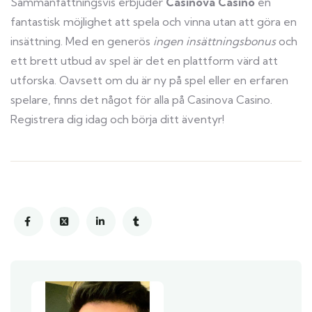
Sammanfattningsvis erbjuder
Casinova Casino
en
fantastisk möjlighet att spela och vinna utan att göra en
insättning. Med en generös
ingen insättningsbonus
och
ett brett utbud av spel är det en plattform värd att
utforska. Oavsett om du är ny på spel eller en erfaren
spelare, finns det något för alla på Casinova Casino.
Registrera dig idag och börja ditt äventyr!