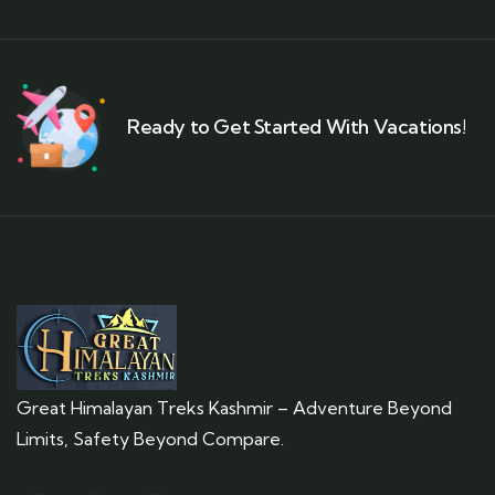
Ready to Get Started With Vacations!
Great Himalayan Treks Kashmir – Adventure Beyond
Limits, Safety Beyond Compare.