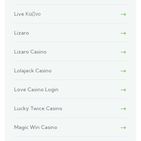
Live Καζίνο
Lizaro
Lizaro Casino
Lolajack Casino
Love Casino Login
Lucky Twice Casino
Magic Win Casino