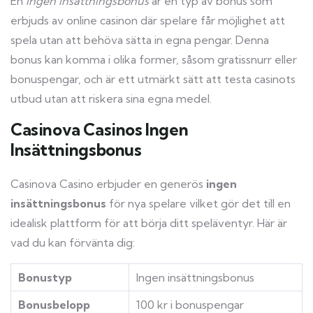
En
ingen insättningsbonus
är en typ av bonus som
erbjuds av online casinon där spelare får möjlighet att
spela utan att behöva sätta in egna pengar. Denna
bonus kan komma i olika former, såsom gratissnurr eller
bonuspengar, och är ett utmärkt sätt att testa casinots
utbud utan att riskera sina egna medel.
Casinova Casinos Ingen
Insättningsbonus
Casinova Casino erbjuder en generös
ingen
insättningsbonus
för nya spelare vilket gör det till en
idealisk plattform för att börja ditt speläventyr. Här är
vad du kan förvänta dig:
Bonustyp
Ingen insättningsbonus
Bonusbelopp
100 kr i bonuspengar