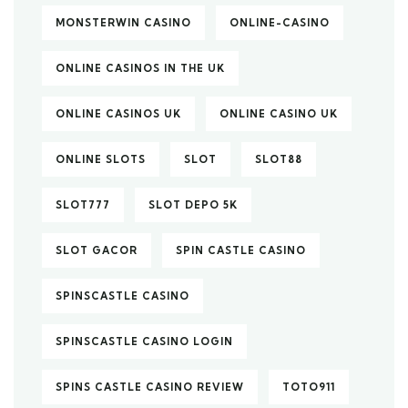
MONSTERWIN CASINO
ONLINE-CASINO
ONLINE CASINOS IN THE UK
ONLINE CASINOS UK
ONLINE CASINO UK
ONLINE SLOTS
SLOT
SLOT88
SLOT777
SLOT DEPO 5K
SLOT GACOR
SPIN CASTLE CASINO
SPINSCASTLE CASINO
SPINSCASTLE CASINO LOGIN
SPINS CASTLE CASINO REVIEW
TOTO911