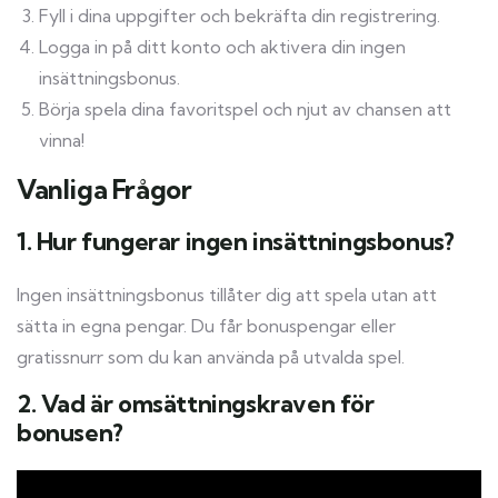
Fyll i dina uppgifter och bekräfta din registrering.
Logga in på ditt konto och aktivera din ingen
insättningsbonus.
Börja spela dina favoritspel och njut av chansen att
vinna!
Vanliga Frågor
1. Hur fungerar ingen insättningsbonus?
Ingen insättningsbonus tillåter dig att spela utan att
sätta in egna pengar. Du får bonuspengar eller
gratissnurr som du kan använda på utvalda spel.
2. Vad är omsättningskraven för
bonusen?