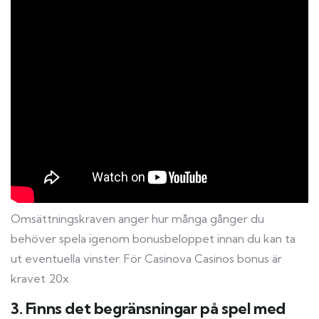
Omsättningskraven anger hur många gånger du
behöver spela igenom bonusbeloppet innan du kan ta
ut eventuella vinster. För Casinova Casinos bonus är
kravet 20x.
3. Finns det begränsningar på spel med