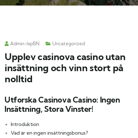
Admin-IxpBN
Uncategorized
Upplev casinova casino utan
insättning och vinn stort på
nolltid
Utforska Casinova Casino: Ingen
Insättning, Stora Vinster!
Introduktion
Vad är en ingen insättningsbonus?