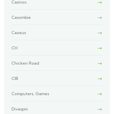
Casinos
Casombie
Cazeus
CH
Chicken Road
CIB
Computers, Games
Divaspin