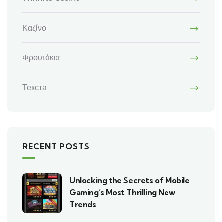
Καζίνο
Φρουτάκια
Текста
RECENT POSTS
Unlocking the Secrets of Mobile
Gaming’s Most Thrilling New
Trends