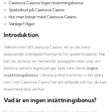
Casinova Casinos Ingen Insättningsbonus
Spelutbud på Casinova Casino
Hur man börjar med Casinova Casino
Vanliga Frågor
Introduktion
Välkommen till Casinova Casino, en av de mest
spännande onlineplattformarna för spelentusiaster. Här
kan du njuta av en fantastisk spelupplevelse utan att
behöva sätta in egna pengar tack vare deras
ingen
insättningsbonus
. I denna artikel kommer vi att dyka
ner i vad Casinova Casino har att erbjuda och hur du kan
maximera dina vinster.
Vad är en ingen insättningsbonus?