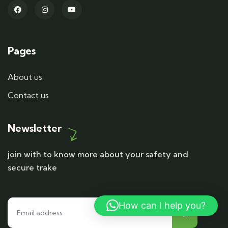
Pages
About us
Contact us
Newsletter
join with to know more about your safety and
secure trake
How can I help you?