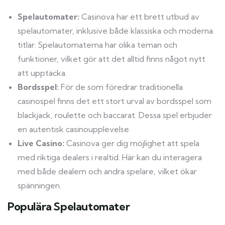
Spelautomater:
Casinova har ett brett utbud av
spelautomater, inklusive både klassiska och moderna
titlar. Spelautomaterna har olika teman och
funktioner, vilket gör att det alltid finns något nytt
att upptäcka.
Bordsspel:
För de som föredrar traditionella
casinospel finns det ett stort urval av bordsspel som
blackjack, roulette och baccarat. Dessa spel erbjuder
en autentisk casinoupplevelse.
Live Casino:
Casinova ger dig möjlighet att spela
med riktiga dealers i realtid. Här kan du interagera
med både dealern och andra spelare, vilket ökar
spänningen.
Populära Spelautomater