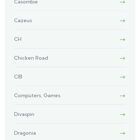
Casombie
Cazeus
CH
Chicken Road
CIB
Computers, Games
Divaspin
Dragonia