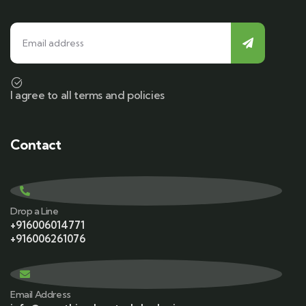
I agree to all terms and policies
Contact
Drop a Line
+916006014771
+916006261076
Email Address