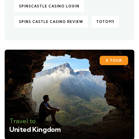
SPINSCASTLE CASINO LOGIN
SPINS CASTLE CASINO REVIEW
TOTO911
0 TOUR
Travel to
United Kingdom