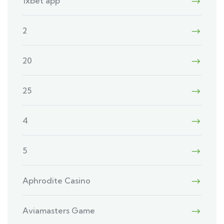
1xbet app
2
20
25
4
5
Aphrodite Casino
Aviamasters Game