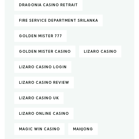
DRAGONIA CASINO RETRAIT
FIRE SERVICE DEPARTMENT SRILANKA
GOLDEN MISTER 777
GOLDEN MISTER CASINO
LIZARO CASINO
LIZARO CASINO LOGIN
LIZARO CASINO REVIEW
LIZARO CASINO UK
LIZARO ONLINE CASINO
MAGIC WIN CASINO
MAHJONG