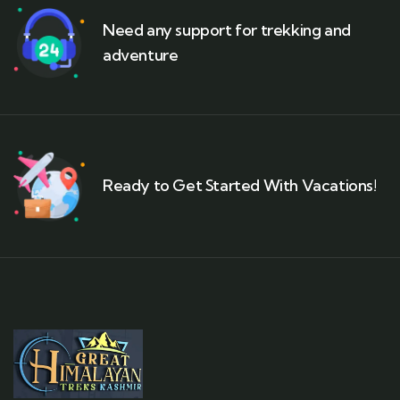
Need any support for trekking and
adventure
Ready to Get Started With Vacations!