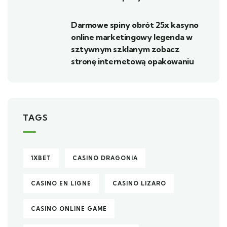
Darmowe spiny obrót 25x kasyno
online marketingowy legenda w
sztywnym szklanym zobacz
stronę internetową opakowaniu
TAGS
1XBET
CASINO DRAGONIA
CASINO EN LIGNE
CASINO LIZARO
CASINO ONLINE GAME