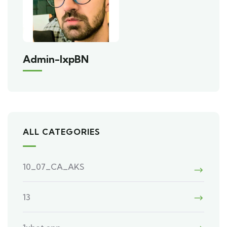
Admin-IxpBN
ALL CATEGORIES
10_07_CA_AKS
13