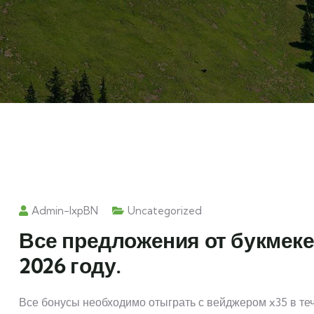
Admin-IxpBN
Uncategorized
Все предложения от букмекер
2026 году.
Все бонусы необходимо отыграть с вейджером x35 в те