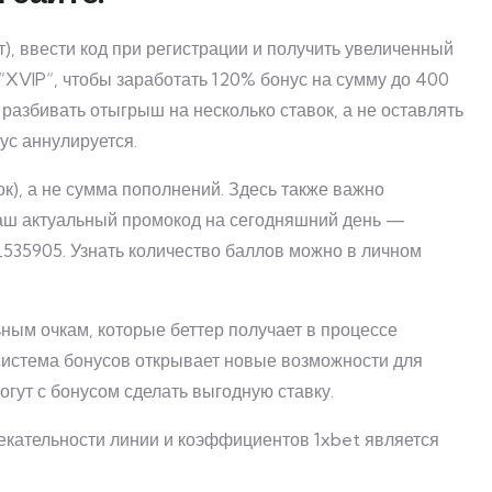
), ввести код при регистрации и получить увеличенный
 “XVIP“, чтобы заработать 120% бонус на сумму до 400
разбивать отыгрыш на несколько ставок, а не оставлять
ус аннулируется.
ок), а не сумма пополнений. Здесь также важно
аш актуальный промокод на сегодняшний день —
x_535905. Узнать количество баллов можно в личном
ым очкам, которые беттер получает в процессе
система бонусов открывает новые возможности для
гут с бонусом сделать выгодную ставку.
лекательности линии и коэффициентов 1xbet является