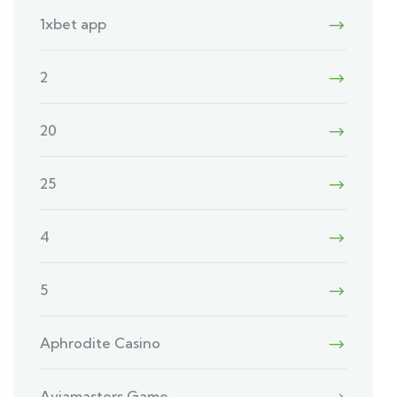
1xbet app
2
20
25
4
5
Aphrodite Casino
Aviamasters Game