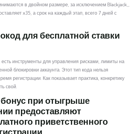
инимаются в двойном размере, за исключением Blackjack,,
ставляет x35, а срок на каждый этап, всего 7 дней с
окод для бесплатной ставки
et есть инструменты для управления рисками, лимиты на
нной блокировки аккаунта. Этот тип кода нельзя
ремя регистрации. Как показывает практика, конкретику
ть свой.
 бонус при отыгрыше
нии предоставляют
латного приветственного
гистрации.