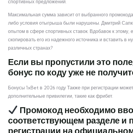
спортивных предложений.
Максимальная сумма зависит от выбранного промокода. 
либо условия отыгрыша были нарушены. Дмитрий Сапко,
опытом в сфере спортивных ставок. Вдобавок к этому, 
скопировать его из надежного источника и вставить в н
различных странах?
Если вы пропустили это поле
бонус по коду уже не получит
Бонусы 1xBet в 2026 году Также при регистрации може
дополнительные привилегии, такие как фрибет.
Промокод необходимо вво
соответствующем разделе и 
регистрации на официальном