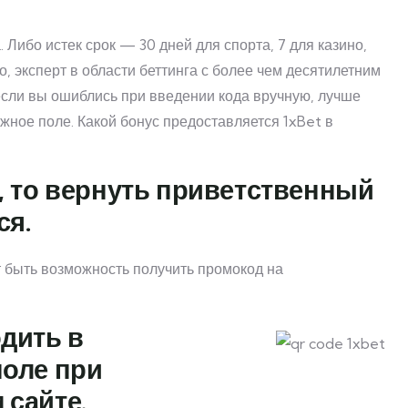
Либо истек срок — 30 дней для спорта, 7 для казино,
 эксперт в области беттинга с более чем десятилетним
если вы ошиблись при введении кода вручную, лучше
ужное поле. Какой бонус предоставляется 1xBet в
, то вернуть приветственный
ся.
т быть возможность получить промокод на
дить в
поле при
 сайте.