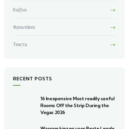
Καζίνο
Φρουτάκια
Текста
RECENT POSTS
16 Inexpensive Most readily useful
Rooms Off the Strip During the
Vegas 2026
Waarom kiezen voor Beste Legale