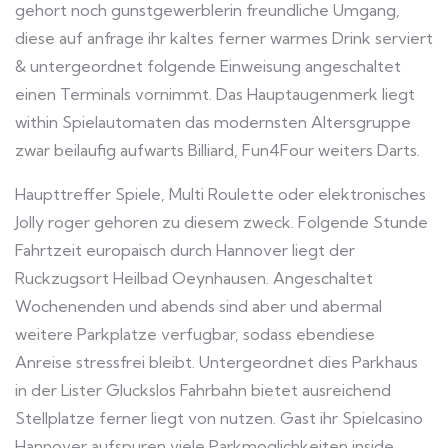
gehort noch gunstgewerblerin freundliche Umgang,
diese auf anfrage ihr kaltes ferner warmes Drink serviert
& untergeordnet folgende Einweisung angeschaltet
einen Terminals vornimmt. Das Hauptaugenmerk liegt
within Spielautomaten das modernsten Altersgruppe
zwar beilaufig aufwarts Billiard, Fun4Four weiters Darts.
Haupttreffer Spiele, Multi Roulette oder elektronisches
Jolly roger gehoren zu diesem zweck. Folgende Stunde
Fahrtzeit europaisch durch Hannover liegt der
Ruckzugsort Heilbad Oeynhausen. Angeschaltet
Wochenenden und abends sind aber und abermal
weitere Parkplatze verfugbar, sodass ebendiese
Anreise stressfrei bleibt. Untergeordnet dies Parkhaus
in der Lister Gluckslos Fahrbahn bietet ausreichend
Stellplatze ferner liegt von nutzen. Gast ihr Spielcasino
Hannover aufspuren viele Parkmoglichkeiten inside