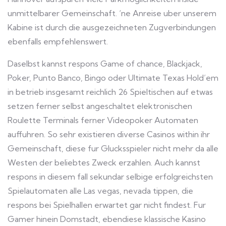
unmittelbarer Gemeinschaft. ‘ne Anreise uber unserem
Kabine ist durch die ausgezeichneten Zugverbindungen
ebenfalls empfehlenswert.
Daselbst kannst respons Game of chance, Blackjack,
Poker, Punto Banco, Bingo oder Ultimate Texas Hold’em
in betrieb insgesamt reichlich 26 Spieltischen auf etwas
setzen ferner selbst angeschaltet elektronischen
Roulette Terminals ferner Videopoker Automaten
auffuhren. So sehr existieren diverse Casinos within ihr
Gemeinschaft, diese fur Glucksspieler nicht mehr da alle
Westen der beliebtes Zweck erzahlen. Auch kannst
respons in diesem fall sekundar selbige erfolgreichsten
Spielautomaten alle Las vegas, nevada tippen, die
respons bei Spielhallen erwartet gar nicht findest. Fur
Gamer hinein Domstadt, ebendiese klassische Kasino