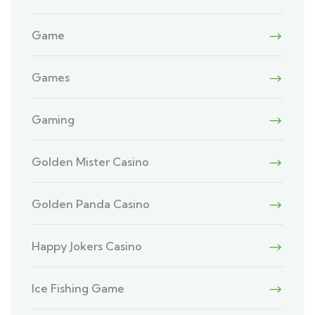
Game
Games
Gaming
Golden Mister Casino
Golden Panda Casino
Happy Jokers Casino
Ice Fishing Game