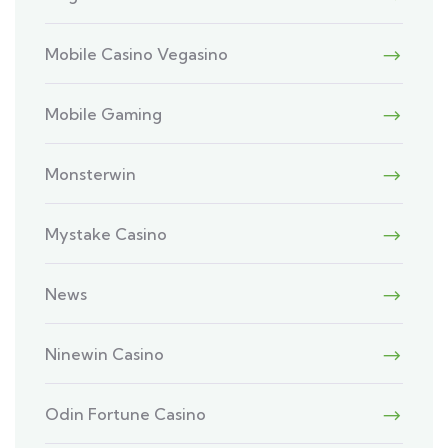
Mobile Casino Vegasino
Mobile Gaming
Monsterwin
Mystake Casino
News
Ninewin Casino
Odin Fortune Casino