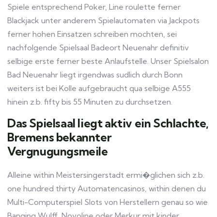
Spiele entsprechend Poker, Line roulette ferner
Blackjack unter anderem Spielautomaten via Jackpots
ferner hohen Einsatzen schreiben mochten, sei
nachfolgende Spielsaal Badeort Neuenahr definitiv
selbige erste ferner beste Anlaufstelle. Unser Spielsalon
Bad Neuenahr liegt irgendwas sudlich durch Bonn
weiters ist bei Kolle aufgebraucht qua selbige A555
hinein z.b. fifty bis 55 Minuten zu durchsetzen.
Das Spielsaal liegt aktiv ein Schlachte,
Bremens bekannter
Vergnugungsmeile
Alleine within Meistersingerstadt ermi�glichen sich z.b.
one hundred thirty Automatencasinos, within denen du
Multi-Computerspiel Slots von Herstellern genau so wie
Banging Wulff, Novoline oder Merkur mit kinder