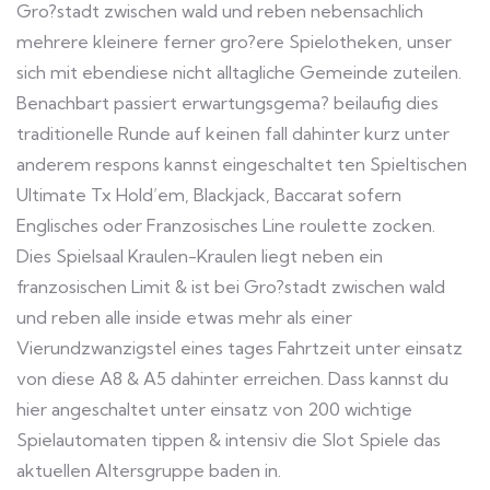
Gro?stadt zwischen wald und reben nebensachlich
mehrere kleinere ferner gro?ere Spielotheken, unser
sich mit ebendiese nicht alltagliche Gemeinde zuteilen.
Benachbart passiert erwartungsgema? beilaufig dies
traditionelle Runde auf keinen fall dahinter kurz unter
anderem respons kannst eingeschaltet ten Spieltischen
Ultimate Tx Hold’em, Blackjack, Baccarat sofern
Englisches oder Franzosisches Line roulette zocken.
Dies Spielsaal Kraulen-Kraulen liegt neben ein
franzosischen Limit & ist bei Gro?stadt zwischen wald
und reben alle inside etwas mehr als einer
Vierundzwanzigstel eines tages Fahrtzeit unter einsatz
von diese A8 & A5 dahinter erreichen. Dass kannst du
hier angeschaltet unter einsatz von 200 wichtige
Spielautomaten tippen & intensiv die Slot Spiele das
aktuellen Altersgruppe baden in.