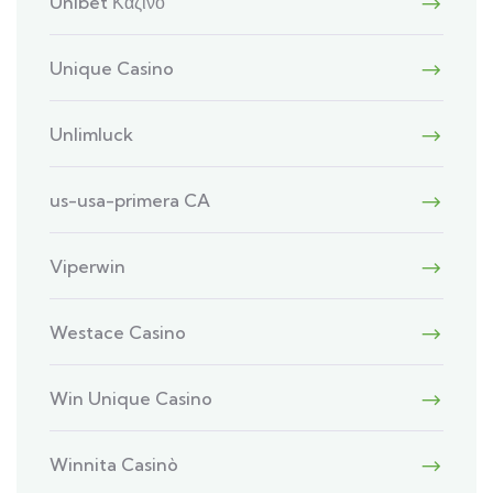
Unibet Καζίνο
Unique Casino
Unlimluck
us-usa-primera CA
Viperwin
Westace Casino
Win Unique Casino
Winnita Casinò