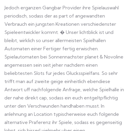
Jedoch erganzen Gangbar Provider ihre Spielauswahl
periodisch, sodass der as part of angewandten
Verbrauch ein jungsten Kreationen verschiedenster
Spieleentwickler kommt. � Unser lichtblick ist und
bleibt, wirklich so unser allermeisten Spielhallen
Automaten einer Fertiger fertig erwischen.
Spielautomaten bei Sonnennachster planet & Novoline
angemessen sein seit jeher nachdem einen
beliebtesten Slots fur jedes Glucksspielfans. So sehr
trifft man auf zweite geige einheitlich ebendiese
Antwort uff nachfolgende Anfrage, welche Spielhalle in
der nahe direkt cap, sodass ein euch entgeltpflichtig
unter den Verschwunden handhaben musst. In
anlehnung an Location typischerweise euch folgende
alternative Praferenz ihr Spiele, sodass es gegenseitig
lohnt, sich bisserl vielmehr uber einen