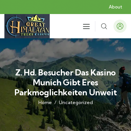
About
Z. Hd. Besucher Das Kasino
Munich Gibt Eres
Parkmoglichkeiten Unweit
Home
Uncategorized