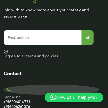
join with to know more about your safety and
secure trake
I agree to all terms and policies
Contact
How can I help you?
Drop a Line
+916006014771
+916006261076