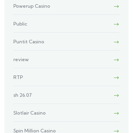
Powerup Casino
Public
Puntit Casino
review
RTP
sh 26.07
Slotlair Casino
Spin Million Casino