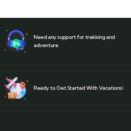
Need any support for trekking and
adventure
Ready to Get Started With Vacations!