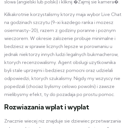
slowa (angielski lub polski) i kliknij �Zajmij sie kamera�.
Kilkakrotnie korzystalismy ktorzy maja wybor Live Chat
na godzinach szczytu (9-xi kazdego ranka i mozesz
osiemnasty-20), razem z godziny poranne i poznym
wieczorem. W okresie zalozenie probuje minimalne i
bedziesz w sprawie licznych lepsze w porownaniu u
jednak niektorzy innych ludzi legalnych bukmacherow,
ktorych recenzowalismy. Agent obslugi uzytkownika
byli stale uprzejmi i bedziesz pomocni oraz udzielali
odpowiedzi, ktorych szukalismy. Nigdy my wszyscy nie
popedzali (chociaz bylismy celowo powolni) i zawsze
mielibysmy efekt, ty do pozadaja po prostu pomoc.
Rozwiazania wplat i wyplat
Znacznie wiecej niz znajduje sie dziewiec przetwarzania