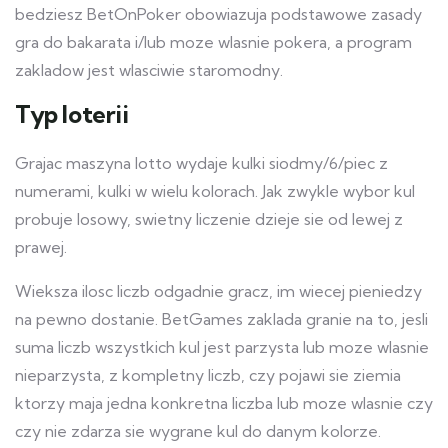
bedziesz BetOnPoker obowiazuja podstawowe zasady
gra do bakarata i/lub moze wlasnie pokera, a program
zakladow jest wlasciwie staromodny.
Typ loterii
Grajac maszyna lotto wydaje kulki siodmy/6/piec z
numerami, kulki w wielu kolorach. Jak zwykle wybor kul
probuje losowy, swietny liczenie dzieje sie od lewej z
prawej.
Wieksza ilosc liczb odgadnie gracz, im wiecej pieniedzy
na pewno dostanie. BetGames zaklada granie na to, jesli
suma liczb wszystkich kul jest parzysta lub moze wlasnie
nieparzysta, z kompletny liczb, czy pojawi sie ziemia
ktorzy maja jedna konkretna liczba lub moze wlasnie czy
czy nie zdarza sie wygrane kul do danym kolorze.