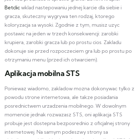
Betclic
wklad nastepowaniu jednej karcie dla siebie i
gracza, skuteczny wygrywa ten rodzaj, ktorego
koloryzacja sa wysoki. Zgodnie z tym, musisz uzyc
postawic na jeden w trzech konsekwencji: zarobki
krupiera, zarobki gracza lub po prostu cios. Zakladu
dokonuje sie przed rozpoczeciem gra lub po prostu po
otrzymaniu menu (przed ich otwarciem).
Aplikacja mobilna STS
Poniewaz wiadomo, zakladow mozna dokonywac tylko z
powodu strone internetowa, ale takze posiadania
posrednictwem urzadzenia mobilnego. W dowolnym
momencie jednak rozwazasz STS, oni aplikacja STS
probuje jest dostepna bezposrednio z oficjalnej strony
internetowej. Na samym podeszwy strony sa