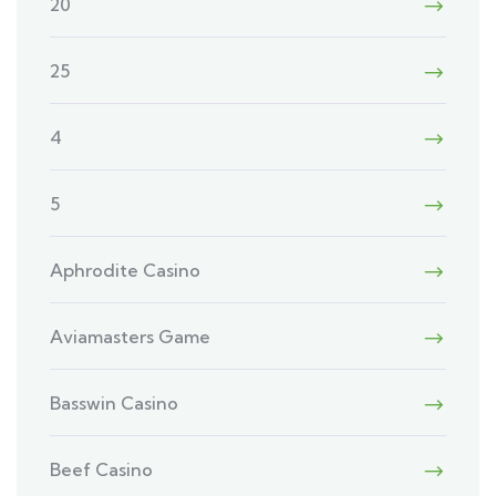
20
25
4
5
Aphrodite Casino
Aviamasters Game
Basswin Casino
Beef Casino