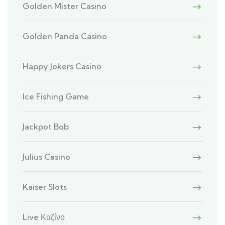
Golden Mister Casino
Golden Panda Casino
Happy Jokers Casino
Ice Fishing Game
Jackpot Bob
Julius Casino
Kaiser Slots
Live Καζίνο