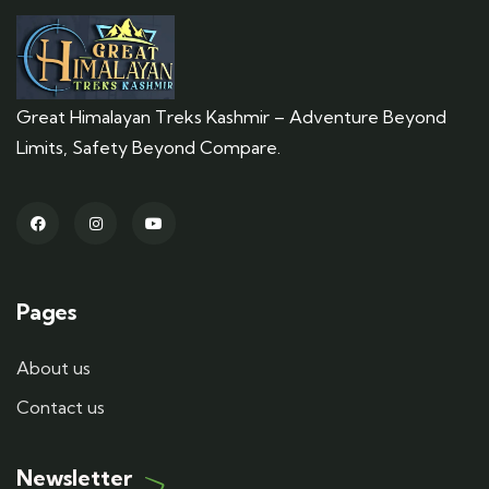
Great Himalayan Treks Kashmir – Adventure Beyond
Limits, Safety Beyond Compare.
Pages
About us
Contact us
Newsletter