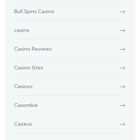
Bull Spins Casino
casino
Casino Reviews
Casino Sites
Casinos
Casombie
Cazeus