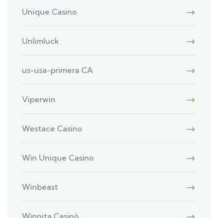
Unique Casino
Unlimluck
us-usa-primera CA
Viperwin
Westace Casino
Win Unique Casino
Winbeast
Winnita Casinò