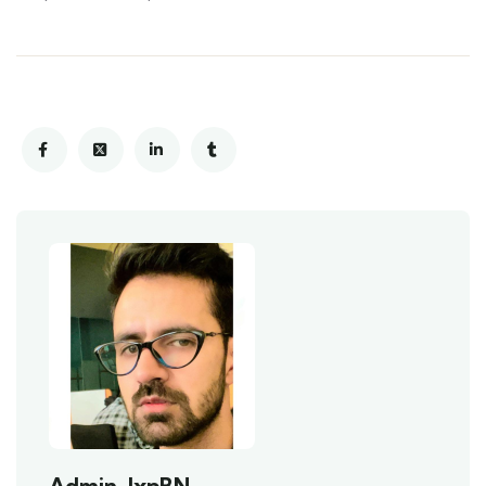
Admin-IxpBN