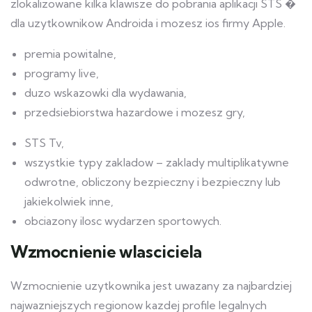
zlokalizowane kilka klawisze do pobrania aplikacji STS �
dla uzytkownikow Androida i mozesz ios firmy Apple.
premia powitalne,
programy live,
duzo wskazowki dla wydawania,
przedsiebiorstwa hazardowe i mozesz gry,
STS Tv,
wszystkie typy zakladow – zaklady multiplikatywne
odwrotne, obliczony bezpieczny i bezpieczny lub
jakiekolwiek inne,
obciazony ilosc wydarzen sportowych.
Wzmocnienie wlasciciela
Wzmocnienie uzytkownika jest uwazany za najbardziej
najwazniejszych regionow kazdej profile legalnych