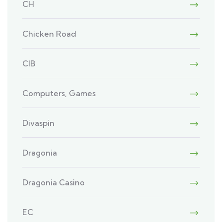
CH
Chicken Road
CIB
Computers, Games
Divaspin
Dragonia
Dragonia Casino
EC