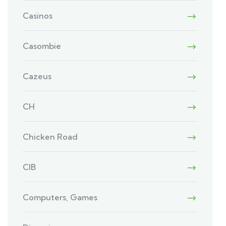
Casinos
Casombie
Cazeus
CH
Chicken Road
CIB
Computers, Games