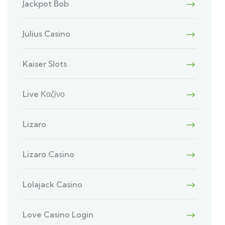
Jackpot Bob
Julius Casino
Kaiser Slots
Live Καζίνο
Lizaro
Lizaro Casino
Lolajack Casino
Love Casino Login