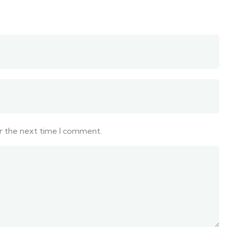
or the next time I comment.