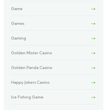
Game
Games
Gaming
Golden Mister Casino
Golden Panda Casino
Happy Jokers Casino
Ice Fishing Game