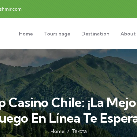
shmir.com
Home
Tours page
Destination
About
 Casino Chile: ¡La Mejo
Juego En Línea Te Espera
Home
Текста