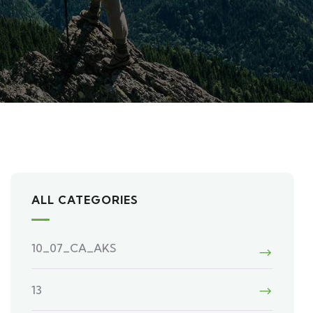
ALL CATEGORIES
10_07_CA_AKS
13