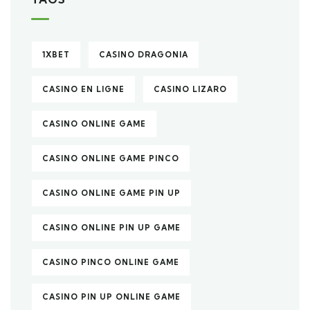
1XBET
CASINO DRAGONIA
CASINO EN LIGNE
CASINO LIZARO
CASINO ONLINE GAME
CASINO ONLINE GAME PINCO
CASINO ONLINE GAME PIN UP
CASINO ONLINE PIN UP GAME
CASINO PINCO ONLINE GAME
CASINO PIN UP ONLINE GAME