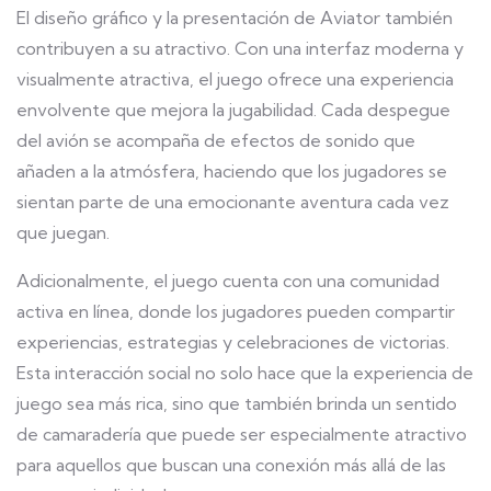
El diseño gráfico y la presentación de Aviator también
contribuyen a su atractivo. Con una interfaz moderna y
visualmente atractiva, el juego ofrece una experiencia
envolvente que mejora la jugabilidad. Cada despegue
del avión se acompaña de efectos de sonido que
añaden a la atmósfera, haciendo que los jugadores se
sientan parte de una emocionante aventura cada vez
que juegan.
Adicionalmente, el juego cuenta con una comunidad
activa en línea, donde los jugadores pueden compartir
experiencias, estrategias y celebraciones de victorias.
Esta interacción social no solo hace que la experiencia de
juego sea más rica, sino que también brinda un sentido
de camaradería que puede ser especialmente atractivo
para aquellos que buscan una conexión más allá de las