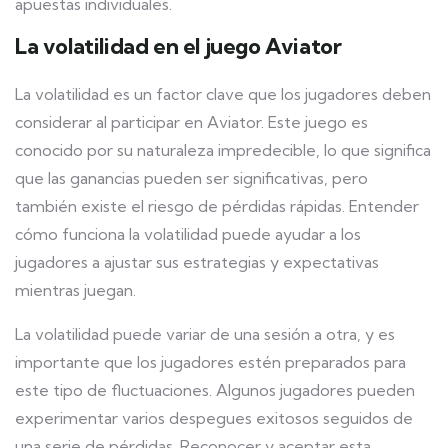
apuestas individuales.
La volatilidad en el juego Aviator
La volatilidad es un factor clave que los jugadores deben
considerar al participar en Aviator. Este juego es
conocido por su naturaleza impredecible, lo que significa
que las ganancias pueden ser significativas, pero
también existe el riesgo de pérdidas rápidas. Entender
cómo funciona la volatilidad puede ayudar a los
jugadores a ajustar sus estrategias y expectativas
mientras juegan.
La volatilidad puede variar de una sesión a otra, y es
importante que los jugadores estén preparados para
este tipo de fluctuaciones. Algunos jugadores pueden
experimentar varios despegues exitosos seguidos de
una serie de pérdidas. Reconocer y aceptar esta