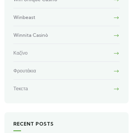
Winbeast
Winnita Casinò
Καζίνο
Φρουτάκια
Текста
RECENT POSTS