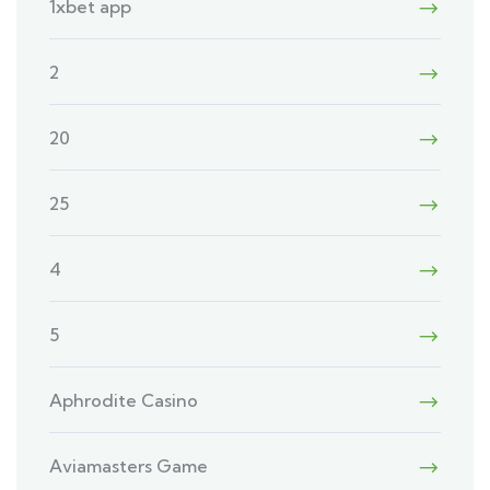
1xbet app
2
20
25
4
5
Aphrodite Casino
Aviamasters Game