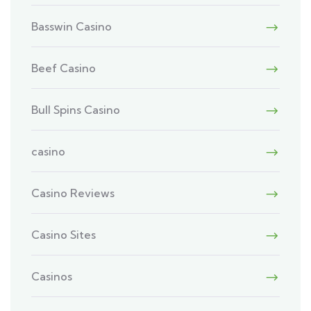
Basswin Casino
Beef Casino
Bull Spins Casino
casino
Casino Reviews
Casino Sites
Casinos