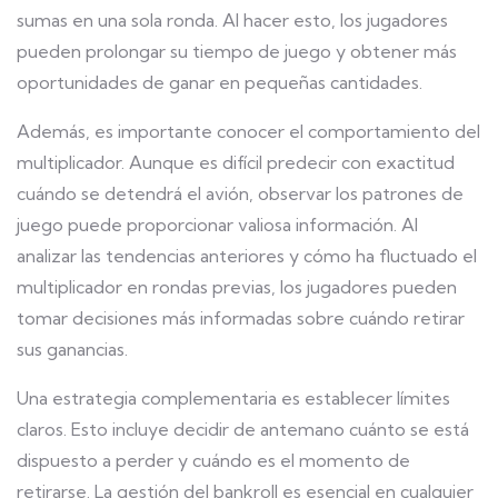
sumas en una sola ronda. Al hacer esto, los jugadores
pueden prolongar su tiempo de juego y obtener más
oportunidades de ganar en pequeñas cantidades.
Además, es importante conocer el comportamiento del
multiplicador. Aunque es difícil predecir con exactitud
cuándo se detendrá el avión, observar los patrones de
juego puede proporcionar valiosa información. Al
analizar las tendencias anteriores y cómo ha fluctuado el
multiplicador en rondas previas, los jugadores pueden
tomar decisiones más informadas sobre cuándo retirar
sus ganancias.
Una estrategia complementaria es establecer límites
claros. Esto incluye decidir de antemano cuánto se está
dispuesto a perder y cuándo es el momento de
retirarse. La gestión del bankroll es esencial en cualquier