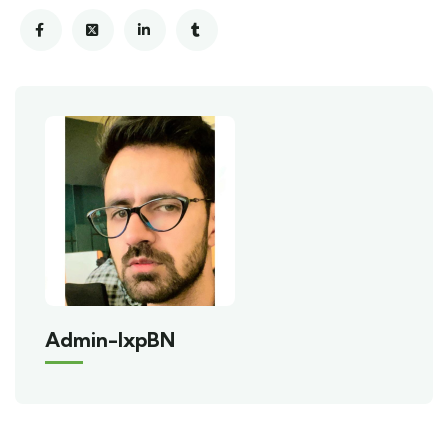
Admin-IxpBN