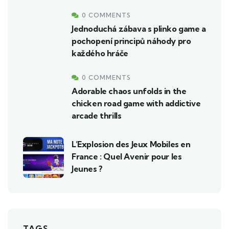
0 COMMENTS
Jednoduchá zábava s plinko game a
pochopení principů náhody pro
každého hráče
0 COMMENTS
Adorable chaos unfolds in the
chicken road game with addictive
arcade thrills
L’Explosion des Jeux Mobiles en
France : Quel Avenir pour les
Jeunes ?
TAGS