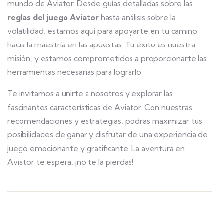
mundo de Aviator. Desde guías detalladas sobre las
reglas del juego Aviator
hasta análisis sobre la
volatilidad, estamos aquí para apoyarte en tu camino
hacia la maestría en las apuestas. Tu éxito es nuestra
misión, y estamos comprometidos a proporcionarte las
herramientas necesarias para lograrlo.
Te invitamos a unirte a nosotros y explorar las
fascinantes características de Aviator. Con nuestras
recomendaciones y estrategias, podrás maximizar tus
posibilidades de ganar y disfrutar de una experiencia de
juego emocionante y gratificante. La aventura en
Aviator te espera, ¡no te la pierdas!