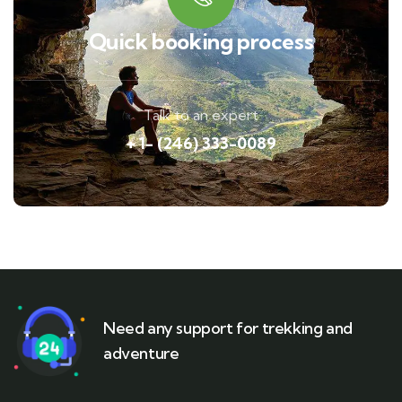
Quick booking process
Talk to an expert
+ 1- (246) 333-0089
Need any support for trekking and
adventure