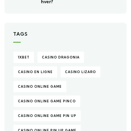
hver?
TAGS
1XBET
CASINO DRAGONIA
CASINO EN LIGNE
CASINO LIZARO
CASINO ONLINE GAME
CASINO ONLINE GAME PINCO
CASINO ONLINE GAME PIN UP
CASINO ONLINE PIN UP GAME