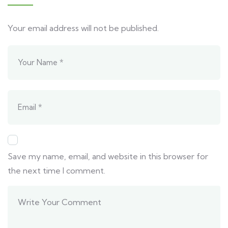
Your email address will not be published.
Save my name, email, and website in this browser for
the next time I comment.