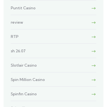
Puntit Casino
review
RTP
sh 26.07
Slotlair Casino
Spin Million Casino
Spinfin Casino