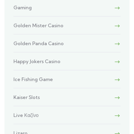
Gaming
Golden Mister Casino
Golden Panda Casino
Happy Jokers Casino
Ice Fishing Game
Kaiser Slots
Live Καζίνο
Lizaro