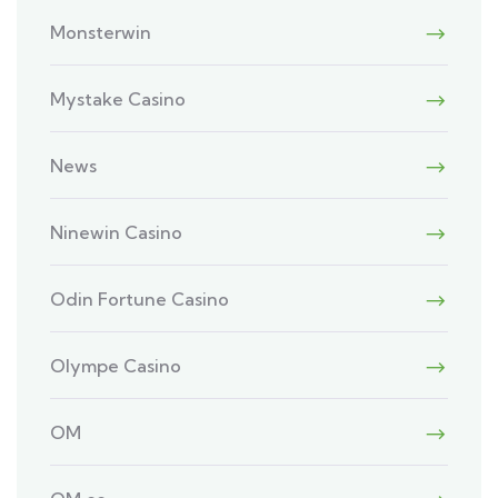
Monsterwin
Mystake Casino
News
Ninewin Casino
Odin Fortune Casino
Olympe Casino
OM