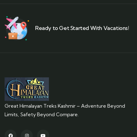
Ready to Get Started With Vacations!
Great Himalayan Treks Kashmir – Adventure Beyond
Limits, Safety Beyond Compare.