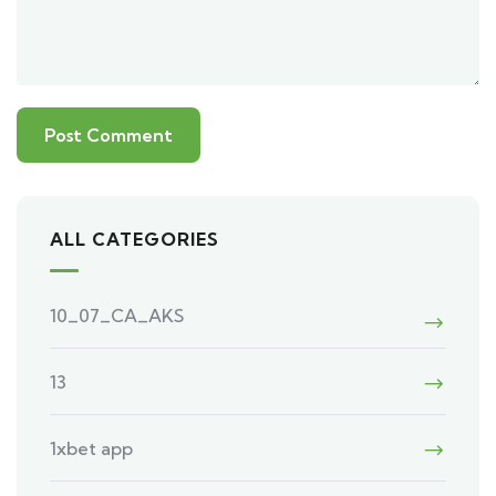
ALL CATEGORIES
10_07_CA_AKS
13
1xbet app