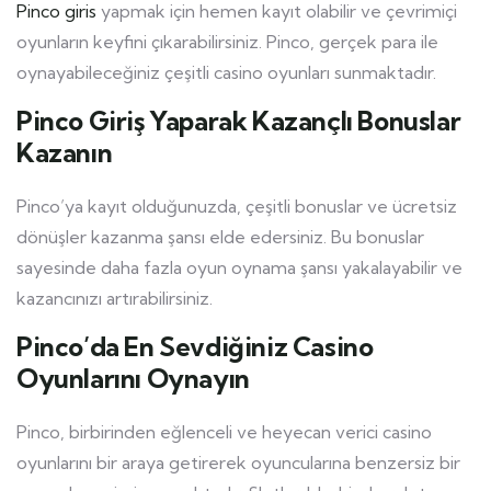
Pinco giris
yapmak için hemen kayıt olabilir ve çevrimiçi
oyunların keyfini çıkarabilirsiniz. Pinco, gerçek para ile
oynayabileceğiniz çeşitli casino oyunları sunmaktadır.
Pinco Giriş Yaparak Kazançlı Bonuslar
Kazanın
Pinco’ya kayıt olduğunuzda, çeşitli bonuslar ve ücretsiz
dönüşler kazanma şansı elde edersiniz. Bu bonuslar
sayesinde daha fazla oyun oynama şansı yakalayabilir ve
kazancınızı artırabilirsiniz.
Pinco’da En Sevdiğiniz Casino
Oyunlarını Oynayın
Pinco, birbirinden eğlenceli ve heyecan verici casino
oyunlarını bir araya getirerek oyuncularına benzersiz bir